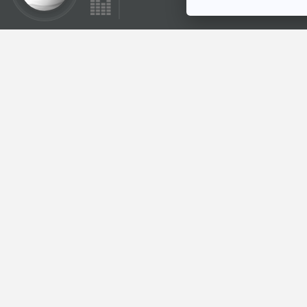
ตอนที่เกี่ยวข้อง
27:23
นานะและหนังสือเล่ม
โปรด
สื่อเสียงนิทาน : นิทาน
เด็กเล็ก