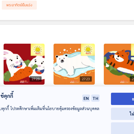
พระอาทิตย์ยิ้มแฉ่ง
27:23
27:23
2
EP. 2004: รู้ยัง?
EP. 2005: หมีขาว
EP. 2006: วิ่งสู
้คุกกี้
แครอททำกระต่ายฟัน
ห้ามเปื้อน
ฉบับสัตว์โลก
EN
TH
ย
ผุนะ
พระอาทิตย์ยิ้มแฉ่ง
พระอาทิตย์ยิ้มแฉ่ง
พระอาทิตย์ยิ้มแฉ่ง
บคุกกี้ โปรดศึกษาเพิ่มเติมที่นโยบายคุ้มครองข้อมูลส่วนบุคคล
ไม