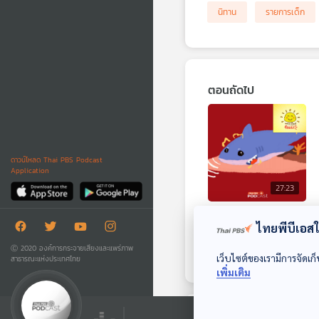
นิทาน
รายการเด็ก
ตอนถัดไป
ดาวน์โหลด Thai PBS Podcast
Application
27:23
EP. 2003: เชื่อหรือ
ไทยพีบีเอสใช
ไม่? จมูกฉลามมี
Ⓒ 2020 องค์การกระจายเสียงและแพร่ภาพ
ไฟฟ้า
พระอาทิตย์ยิ้มแฉ่ง
เว็บไซต์ของเรามีการจัดเก็
สาธารณะแห่งประเทศไทย
เพิ่มเติม