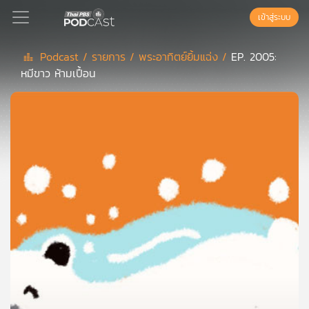
เข้าสู่ระบบ
Podcast /
รายการ /
พระอาทิตย์ยิ้มแฉ่ง /
EP. 2005:
หมีขาว ห้ามเปื้อน
Podcast
เพล
ย์
ลิ
สต์
แนะนำ
เพล
ย์
ลิ
สต์
ของ