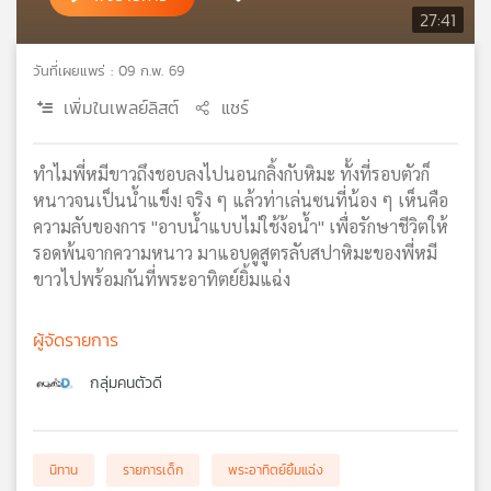
27:41
เครือ
ข่าย
วันที่เผยแพร่ : 09 ก.พ. 69
วิทยุ
ไทย
เพิ่มในเพลย์ลิสต์
แชร์
พี
บี
เอส
ทำไมพี่หมีขาวถึงชอบลงไปนอนกลิ้งกับหิมะ ทั้งที่รอบตัวก็
หนาวจนเป็นน้ำแข็ง! จริง ๆ แล้วท่าเล่นซนที่น้อง ๆ เห็นคือ
ความลับของการ "อาบน้ำแบบไม่ใช้ง้อน้ำ" เพื่อรักษาชีวิตให้
แผนที่
รอดพ้นจากความหนาว มาแอบดูสูตรลับสปาหิมะของพี่หมี
วิทยุ
ขาวไปพร้อมกันที่พระอาทิตย์ยิ้มแฉ่ง
เครือ
ข่าย
ผู้จัดรายการ
กลุ่มคนตัวดี
นิทาน
รายการเด็ก
พระอาทิตย์ยิ้มแฉ่ง