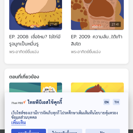
27:41
27:41
EP. 2008: เชื่อไหม? ไข่ไก่มี
EP. 2009: ความลับ...ใต้เท้า
รูจมูกเป็นหมื่นรู
สิงโต
พระอาทิตย์ยิ้มแฉ่ง
พระอาทิตย์ยิ้มแฉ่ง
ตอนที่เกี่ยวข้อง
ไทยพีบีเอสใช้คุกกี้
EN
TH
ดาวน์โหลด Thai PBS Podcast Application
เว็บไซต์ของเรามีการจัดเก็บคุกกี้ โปรดศึกษาเพิ่มเติมที่นโยบายคุ้มครอง
ข้อมูลส่วนบุคคล
เพิ่มเติม
27:41
27:41