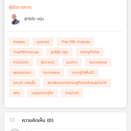
ผู้จัดรายการ
สุทธิชัย หยุ่น
thaipbs
podcast
Thai PBS Podcast
ThaiPBSPodcast
สุทธิชัย หยุ่น
เศรษฐกิจไทย
การส่งออก
สัมภาษณ์
แนวทาง
Kuinokkrob
คุยนอกกรอบ
Kuinokkob
เศรษฐกิจฟื้นตัว
ศุภวุฒิ สายเชื้อ
สภาพัฒนาการเศรษฐกิจและสังคมแห่งชาติ
สศช
มรสุมเศรษฐกิจ
การนำเข้า
ความคิดเห็น (
0
)