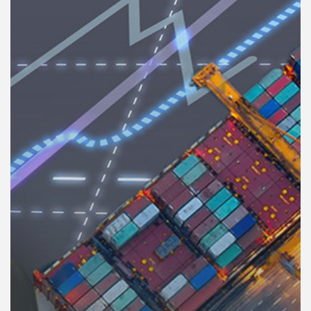
คุณ
เพลง
บทความ
ข่าว
และ
กิจกรรม
เกี่ยว
กับ
เรา