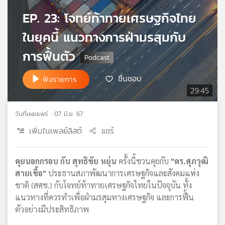
เครือ
EP. 23: โจทย์ท้าทายเศรษฐกิจไทย
ข่าย
วิทยุ
ในยุคนี้ แนวทางการฝ่ามรสุมกับ
ไทย
การฟื้นตัว
พี
บี
เอส
ชื่นชอบ
ฟังรายการ
29:45
วันที่เผยแพร่ : 07 มิ.ย. 67
แผนที่
วิทยุ
เพิ่มในเพลย์ลิสต์
แชร์
เครือ
ข่าย
คุยนอกกรอบ กับ สุทธิชัย หยุ่น
ครั้งนี้ชวนคุยกับ
"ดร.ศุภวุฒิ
สายเชื้อ"
ประธานสภาพัฒนาการเศรษฐกิจและสังคมแห่ง
ชาติ (สศช.) กับโจทย์ท้าทายเศรษฐกิจไทยในปัจจุบัน ทั้ง
แนวทางที่ควรทำเพื่อฝ่ามรสุมทางเศรษฐกิจ และการฟื้น
ตัวอย่างมีประสิทธิภาพ