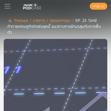
เข้าสู่ระบบ
Podcast /
รายการ /
คุยนอกกรอบ /
EP. 23: โจทย์
ท้าทายเศรษฐกิจไทยในยุคนี้ แนวทางการฝ่ามรสุมกับการฟื้น
Podcast
ตัว
เพล
ย์
ลิ
สต์
แนะนำ
เพล
ย์
ลิ
สต์
ของ