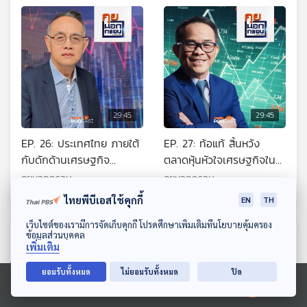
ศรัทธาในสายตาประชาชน
29:45
29:45
EP. 26: ประเทศไทย ภายใต้
EP. 27: ท้อแท้ สิ้นหวัง
กับดักด้านเศรษฐกิจ
ตลาดหุ้นหัวใจเศรษฐกิจใน
การเมือง และสังคม
ทศวรรษที่หายไป
คุยนอกกรอบ
คุยนอกกรอบ
ไทยพีบีเอสใช้คุกกี้
EN
TH
ดาวน์โหลด Thai PBS Podcast Application
เว็บไซต์ของเรามีการจัดเก็บคุกกี้ โปรดศึกษาเพิ่มเติมที่นโยบายคุ้มครอง
ตอนที่เกี่ยวข้อง
ข้อมูลส่วนบุคคล
เพิ่มเติม
ยอมรับทั้งหมด
ไม่ยอมรับทั้งหมด
ปิด
Ⓒ 2020 องค์การกระจายเสียงและแพร่ภาพสาธารณะแห่งประเทศไทย