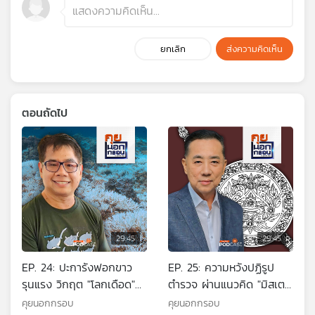
ยกเลิก
ส่งความคิดเห็น
ตอนถัดไป
29:45
29:45
EP. 24: ปะการังฟอกขาว
EP. 25: ความหวังปฏิรูป
รุนแรง วิกฤต "โลกเดือด"
ตำรวจ ผ่านแนวคิด "มิสเต
สะเทือนท้องทะเลไทย
อร์คลีน" ท่ามกลางความสิ้น
คุยนอกกรอบ
คุยนอกกรอบ