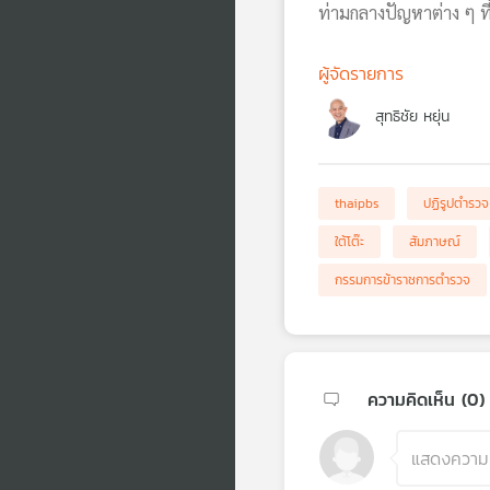
ท่ามกลางปัญหาต่าง ๆ ท
ผู้จัดรายการ
สุทธิชัย หยุ่น
thaipbs
ปฏิรูปตำรวจ
ใต้โต๊ะ
สัมภาษณ์
กรรมการข้าราชการตำรวจ
ความคิดเห็น (
0
)