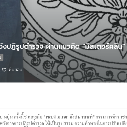
วังปฏิรูปตำรวจ ผ่านแนวคิด "มิสเตอร์คลีน
ชื่นชอบ
ย หยุ่น
ครั้งนี้ชวนคุยกับ
"พล.ต.อ.เอก อังสนานนท์"
กรรมการข้าราชการ
หวังจากการปฏิรูปตำรวจ ให้เป็นรูปธรรม ความท้าทายในการปรับเปล