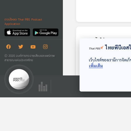
ดาวน์โหลด Thai PBS Podcast
Application
ตอนถัดไป
ไทยพีบีเอสใช
Ⓒ 2020 องค์การกระจายเสียงและแพร่ภาพ
เว็บไซต์ของเรามีการจัดเก็
สาธารณะแห่งประเทศไทย
เพิ่มเติม
29:30
EP. 26: ประเทศไทย
ภายใต้กับดักด้าน
เศรษฐกิจ การเมือง
คุยนอกกรอบ
และสังคม