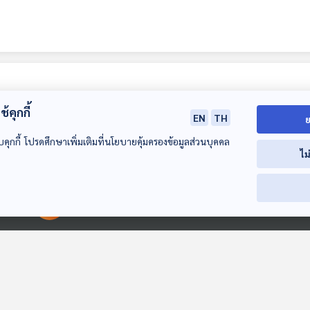
้คุกกี้
EN
TH
ย
บคุกกี้ โปรดศึกษาเพิ่มเติมที่นโยบายคุ้มครองข้อมูลส่วนบุคคล
ไม
29:30
29:30
2
00:00:00
00:00:00
EP. 27: ท้อแท้ สิ้น
EP. 28: เอไอ เปลี่ยน
EP. 29: รู้เท่าทั
หวัง ตลาดหุ้นหัวใจ
โลก เปลี่ยนชีวิตคน
(AI) ก่อนที่คนไ
เศรษฐกิจในทศวรรษ
ไทย กับสงคราม
ถูกทิ้งไว้ข้างหลั
คุยนอกกรอบ
คุยนอกกรอบ
คุยนอกกรอบ
ที่หายไป
เศรษฐกิจแห่งอนาคต