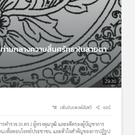
" ท่ามกลางความสิ้นศรัทธาในสายตา
29:30
เพิ่มในเพลย์ลิสต์
แชร์
ตำรวจ (ก.ตร.) ผู้ทรงคุณวุฒิ และอดีตรองผู้บัญชาการ
ี่ยนเพื่อตอบโจทย์ประชาชน และหัวใจสำคัญของการปฏิรูป