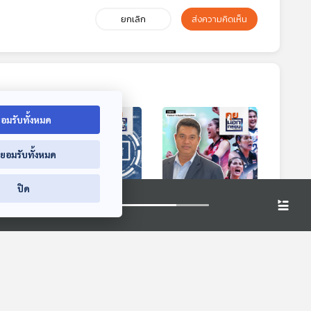
ยกเลิก
ส่งความคิดเห็น
อมรับทั้งหมด
่ยอมรับทั้งหมด
9:30
29:30
29:30
ปิด
นเอไอ
EP. 30: โรงเรียน
EP. 31: เส้นทาง
ทยจะ
ต้นแบบ กทม. ภารกิจ
วอลเลย์บอลหญิงไทย
ง
สร้างอนาคตของชาติ
สู่ทีมกีฬาชั้นนำระดับ
คุยนอกกรอบ
คุยนอกกรอบ
นานาชาติ ของโค้ช
อ๊อต