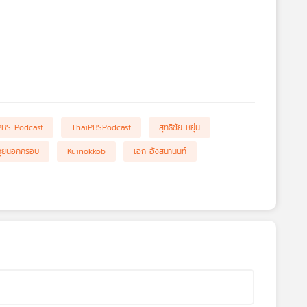
PBS Podcast
ThaiPBSPodcast
สุทธิชัย หยุ่น
คุยนอกกรอบ
Kuinokkob
เอก อังสนานนท์