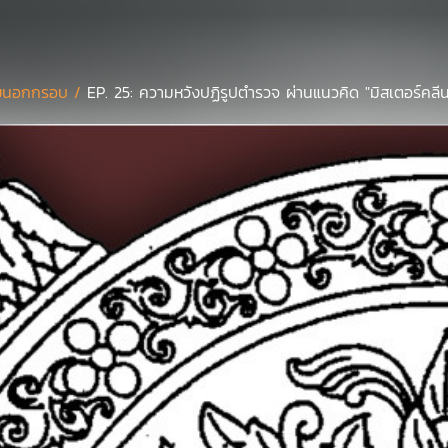
ยนอกกรอบ /
EP. 25: ความหวังปฏิรูปตำรวจ ผ่านแนวคิด "มิสเตอร์คล