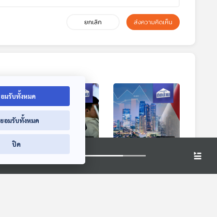
ยกเลิก
ส่งความคิดเห็น
อมรับทั้งหมด
่ยอมรับทั้งหมด
5:44
15:44
15:44
ปิด
ีย
EP. 734: แบรนด์ร้าน
EP. 735: เศรษฐกิจ
จาก
กาแฟจีนบุกไทย ต้อง
อินโดนีเซียโตต่อเนื่อง
ตั้งรับปรับตัวอย่างไร
แต่ทำไมรายได้
เศรษฐกิจติดบ้าน
เศรษฐกิจติดบ้าน
ประชากรไม่โตตาม