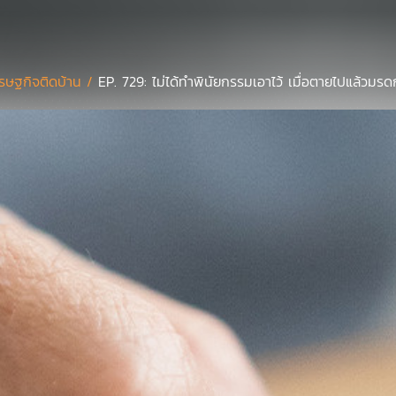
รษฐกิจติดบ้าน /
EP. 729: ไม่ได้ทำพินัยกรรมเอาไว้ เมื่อตายไปแล้วม