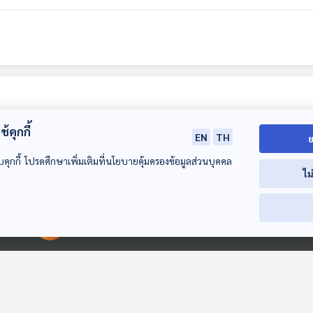
้คุกกี้
EN
TH
ย
บคุกกี้ โปรดศึกษาเพิ่มเติมที่นโยบายคุ้มครองข้อมูลส่วนบุคคล
ไม
15:44
15:44
1
00:00:00
00:00:00
EP. 731: เครื่องใช้
EP. 732: พินัยกรรม
EP. 733: 5 ไอเด
ไฟฟ้าจากจีน ถูกและ
ทำแบบไหน ไม่ให้ลูก
ธุรกิจที่ต่อยอด
ดีจริงหรือ ?
หลานญาติพี่น้องมี
ความขี้เกียจ
เศรษฐกิจติดบ้าน
เศรษฐกิจติดบ้าน
เศรษฐกิจติดบ้าน
ปัญหา