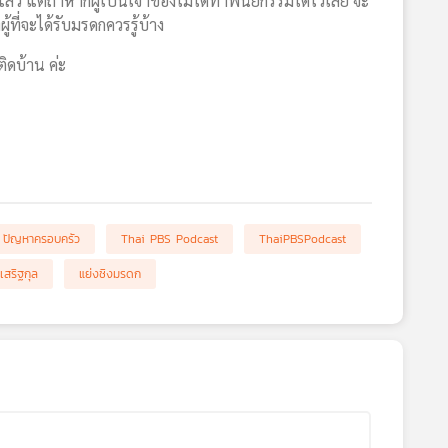
ล้ว แต่ถ้าหากผู้เป็นเจ้าของไม่ได้ทำพินัยกรรมใดไว้เลย จะ
ที่จะได้รับมรดกควรรู้บ้าง
ิดบ้าน ค่ะ
ปัญหาครอบครัว
Thai PBS Podcast
ThaiPBSPodcast
เสริฐกุล
แย่งชิงมรดก