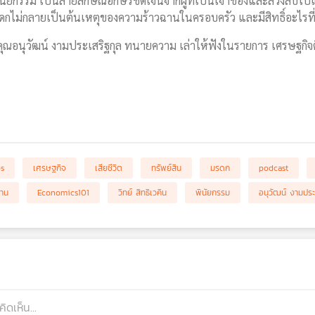
นัยกรรม เป็นลายลักษณ์อักษรชัดเจนจากผู้ที่เป็นเจ้าของและล่วงลับไปแ
กไม่กลายเป็นต้นเหตุของความร้าวฉานในครอบครัว และมีสิทธิ์อะไรที่ผู้
ะ คุณอนุวัฒน์ งามประเสริฐกุล ทนายความ เล่าให้ฟังในรายการ เศรษฐกิจต
bs
เศรษฐกิจ
เสียชีวิต
ทรัพย์สิน
มรดก
podcast
้าน
Economics101
วิทย์ สิทธิเวคิน
พินัยกรรม
อนุวัฒน์ งามประ