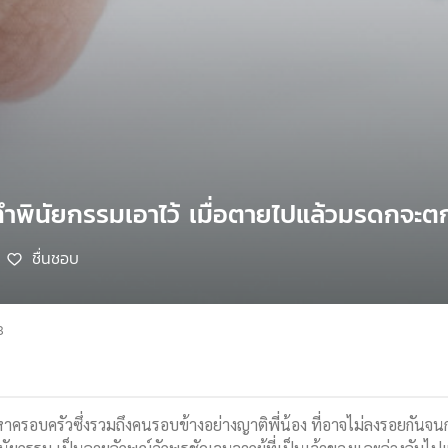
้ทำพินัยกรรมเอาไว้ เมื่อตายไปแล้วมรดกจะ
ชื่นชอบ
8
าครอบครัวซึ่งรวมถึงคนรอบข้างอย่างญาติพี่น้อง ที่อาจไม่ลงรอยกันจนกล