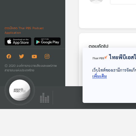
ดาวน์โหลด Thai PBS Podcast
Application
ตอนถัดไป
ไทยพีบีเอสใช
Ⓒ 2020 องค์การกระจายเสียงและแพร่ภาพ
เว็บไซต์ของเรามีการจัดเก็
สาธารณะแห่งประเทศไทย
เพิ่มเติม
15:44
EP. 730: มาเลเซียทำ
อย่างไรให้เศรษฐกิจ
โตต่อเนื่อง ประชากร
เศรษฐกิจติดบ้าน
มีรายได้เพิ่ม