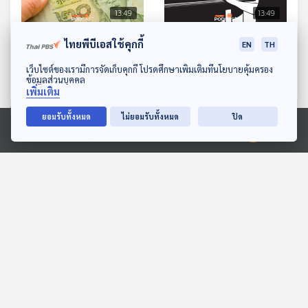
13:49
13:49
EP. 433: นโยบายพักหนี้
EP. 434: เบื้องหลังพลังซีรีส์
ไทยพีบีเอสใช้คุกกี้
EN
TH
เกษตรกร พักแล้วทำไมหนี้
วายไทย ทำไมครองใจตลาด
ดาวน์โหลด Thai PBS Podcast Application
เว็บไซต์ของเรามีการจัดเก็บคุกกี้ โปรดศึกษาเพิ่มเติมที่นโยบายคุ้มครอง
ไม่หายแถมยังเพิ่มขึ้นอีก
โลก
เศรษฐกิจติดบ้าน
เศรษฐกิจติดบ้าน
ข้อมูลส่วนบุคคล
เพิ่มเติม
ยอมรับทั้งหมด
ไม่ยอมรับทั้งหมด
ปิด
ตอนที่เกี่ยวข้อง
Ⓒ 2020 องค์การกระจายเสียงและแพร่ภาพสาธารณะแห่งประเทศไทย
13:49
13:49
EP. 1200: ลดเครียดก่อน
EP. 127: โค้ง(ใกล้)สุดท้าย
เกิดโรค เทคนิคง่าย ๆ ทำได้
ศึกชิงเก้าอี้ผู้ว่าฯ กทม. "ใคร