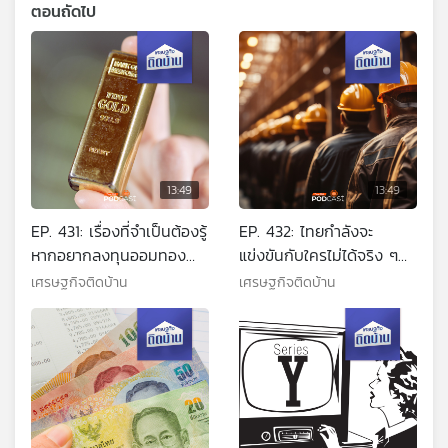
ตอนถัดไป
13:49
13:49
EP. 431: เรื่องที่จำเป็นต้องรู้
EP. 432: ไทยกำลังจะ
หากอยากลงทุนออมทองคำ
แข่งขันกับใครไม่ได้จริง ๆ
ออนไลน์
หรือ
เศรษฐกิจติดบ้าน
เศรษฐกิจติดบ้าน