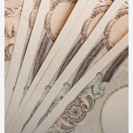
คุณ
เพลง
บทความ
ข่าว
และ
กิจกรรม
เกี่ยว
กับ
เรา