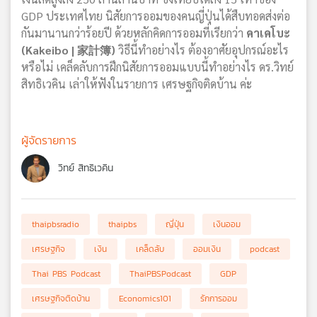
GDP ประเทศไทย นิสัยการออมของคนญี่ปุ่นได้สืบทอดส่งต่อ
กันมานานกว่าร้อยปี ด้วยหลักคิดการออมที่เรียกว่า
คาเคโบะ
(Kakeibo | 家計簿)
วิธีนี้ทำอย่างไร ต้องอาศัยอุปกรณ์อะไร
หรือไม่ เคล็ดลับการฝึกนิสัยการออมแบบนี้ทำอย่างไร ดร.วิทย์
สิทธิเวคิน เล่าให้ฟังในรายการ เศรษฐกิจติดบ้าน ค่ะ
ผู้จัดรายการ
วิทย์ สิทธิเวคิน
thaipbsradio
thaipbs
ญี่ปุ่น
เงินออม
เศรษฐกิจ
เงิน
เคล็ดลับ
ออมเงิน
podcast
Thai PBS Podcast
ThaiPBSPodcast
GDP
เศรษฐกิจติดบ้าน
Economics101
รักการออม