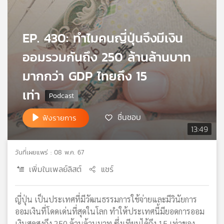
เครือ
ข่าย
วิทยุ
EP. 430: ทำไมคนญี่ปุ่นจึงมีเงิน
ไทย
ออมรวมกันถึง 250 ล้านล้านบาท
พี
บี
มากกว่า GDP ไทยถึง 15
เอส
เท่า
แผนที่
ชื่นชอบ
ฟังรายการ
วิทยุ
13:49
เครือ
ข่าย
วันที่เผยแพร่ : 08 พ.ค. 67
เพิ่มในเพลย์ลิสต์
แชร์
ญี่ปุ่น เป็นประเทศที่มีวัฒนธรรมการใช้จ่ายและมีวินัยการ
ออมเงินที่โดดเด่นที่สุดในโลก ทำให้ประเทศนี้มียอดการออม
เงินสดสูงถึง 250 ล้านล้านบาท ซึ่งเทียบได้ถึง 15 เท่าของ