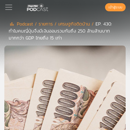
เข้าสู่ระบบ
Podcast /
รายการ /
เศรษฐกิจติดบ้าน /
EP. 430:
ทำไมคนญี่ปุ่นจึงมีเงินออมรวมกันถึง 250 ล้านล้านบาท
Podcast
มากกว่า GDP ไทยถึง 15 เท่า
เพล
ย์
ลิ
สต์
แนะนำ
เพล
ย์
ลิ
สต์
ของ