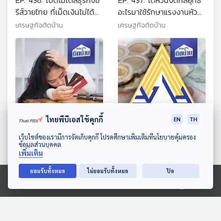
EP. 436: เปิดโมเดลธุรกิจซี
EP. 437: ไต้หวันงัดกลยุทธ์
รีส์วายไทย ที่เม็ดเงินไม่ได้
อะไรมาใช้รักษาแรงงานหัว
จบอยู่แค่ซีรีส์
กะทิด้านเทคโนโลยี
เศรษฐกิจติดบ้าน
เศรษฐกิจติดบ้าน
15:44
15:44
ไทยพีบีเอสใช้คุกกี้
EN
TH
ดาวน์โหลด Thai PBS Podcast Application
EP. 438: หนี้ครัวเรือนไทย
EP. 439: ชีพจรกองทุน
เว็บไซต์ของเรามีการจัดเก็บคุกกี้ โปรดศึกษาเพิ่มเติมที่นโยบายคุ้มครอง
ข้อมูลส่วนบุคคล
กลุ่มไหนมีความเสี่ยงสูง
ประกันสังคม เสี่ยงล้มลายใน
เพิ่มเติม
อีก 30 ปีหรือไม่
เศรษฐกิจติดบ้าน
เศรษฐกิจติดบ้าน
ยอมรับทั้งหมด
ไม่ยอมรับทั้งหมด
ปิด
Ⓒ 2020 องค์การกระจายเสียงและแพร่ภาพสาธารณะแห่งประเทศไทย
ตอนที่เกี่ยวข้อง