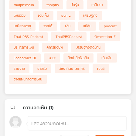
thaipbsradio
thaipbs
วัยรุ่น
เกษียณ
เงินออม
เงินเก็บ
gen z
เศรษฐกิจ
เกษียณอายุ
รายได้
เงิน
หนี้สิน
podcast
Thai PBS Podcast
ThaiPBSPodcast
Generation Z
บริหารการเงิน
ค่าครองชีพ
เศรษฐกิจติดบ้าน
Economics101
ภาระ
วิทย์ สิทธิเวคิน
เก็บเงิน
รายจ่าย
รายรับ
วัชราทิตย์ เกตุศรี
เจนซี
วางแผนทางการเงิน
ความคิดเห็น (
1
)