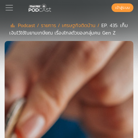
เข้าสู่ระบบ
Podcast /
รายการ /
เศรษฐกิจติดบ้าน /
EP. 435: เก็บ
เงินไว้ใช้ในยามเกษียณ เรื่องไกลตัวของกลุ่มคน Gen Z
Podcast
เพล
ย์
ลิ
สต์
แนะนำ
เพล
ย์
ลิ
สต์
ของ