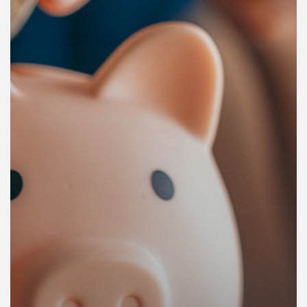
คุณ
เพลง
บทความ
ข่าว
และ
กิจกรรม
เกี่ยว
กับ
เรา