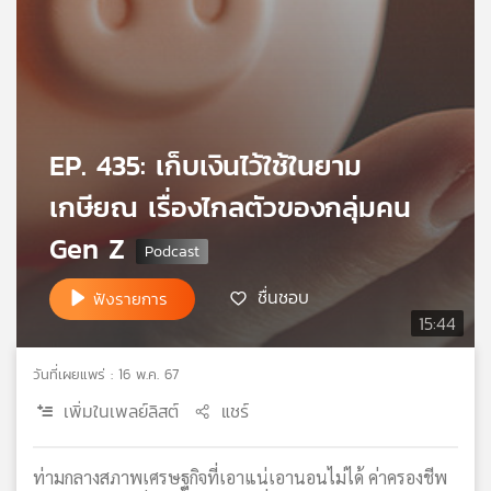
เครือ
ข่าย
วิทยุ
ไทย
พี
บี
EP. 435: เก็บเงินไว้ใช้ในยาม
เอส
เกษียณ เรื่องไกลตัวของกลุ่มคน
Gen Z
แผนที่
วิทยุ
ชื่นชอบ
ฟังรายการ
เครือ
15:44
ข่าย
วันที่เผยแพร่ : 16 พ.ค. 67
เพิ่มในเพลย์ลิสต์
แชร์
ท่ามกลางสภาพเศรษฐกิจที่เอาแน่เอานอนไม่ได้ ค่าครองชีพ