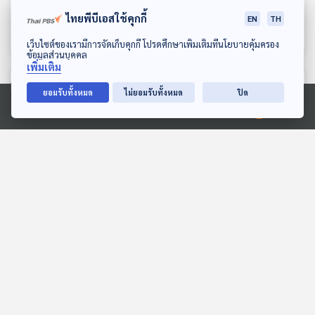
ชายแดนไทย หลังเกิด
สร้างเรื้องรัง เศรษฐกิจพัง
ไทยพีบีเอสใช้คุกกี้
EN
TH
รัฐประหารในเมียนมา
ขนาดไหน
เศรษฐกิจติดบ้าน
เศรษฐกิจติดบ้าน
ดาวน์โหลด Thai PBS Podcast Application
เว็บไซต์ของเรามีการจัดเก็บคุกกี้ โปรดศึกษาเพิ่มเติมที่นโยบายคุ้มครอง
ข้อมูลส่วนบุคคล
เพิ่มเติม
ตอนที่เกี่ยวข้อง
ยอมรับทั้งหมด
ไม่ยอมรับทั้งหมด
ปิด
Ⓒ 2020 องค์การกระจายเสียงและแพร่ภาพสาธารณะแห่งประเทศไทย
14:54
14:54
Sci & Tech Movie |
EP. 8: ทฤษฎีสมคบคิดที่ถูก
คืนชีพสัตว์ดึกดำบรรพ์
เล่าในภาพยนตร์
มนุษย์จะรอดไหม ? วิเคราะห์
Sci & Tech Movie
Cine Thought ถอดความคิด
Jurassic World กับแทนไท
หนัง