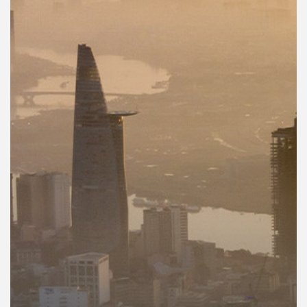
คุณ
เพลง
บทความ
ข่าว
และ
กิจกรรม
เกี่ยว
กับ
เรา