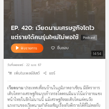
เครือ
ข่าย
วิทยุ
ไทย
EP. 420: เวียดนามเศรษฐกิจโตไว
พี
บี
แต่รายได้คนรุ่นใหม่ไม่พอใช้
เอส
ชื่นชอบ
ฟังรายการ
14:54
แผนที่
วิทยุ
วันที่เผยแพร่ : 22 เม.ย. 67
เครือ
ข่าย
เพิ่มในเพลย์ลิสต์
แชร์
เวียดนาม
ประเทศเพื่อนบ้านในภูมิภาคอาเซียน มีอัตราการ
เติบโตทางเศรษฐกิจแบบก้าวกระโดดจนมีแนวโน้มว่าอาจแซง
หน้าไทยในอีกไม่นานนี้ แม้เศรษฐกิจจะเติบโตแต่คนวัย
แรงงานของเวียดนามกำลังเผชิญเรื่องกับดักรายได้ที่ไม่พอกับ