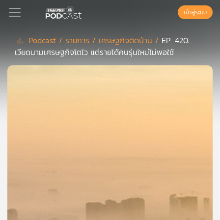
เข้าสู่ระบบ
Podcast /
รายการ /
เศรษฐกิจติดบ้าน /
EP. 420:
เวียดนามเศรษฐกิจโตไว แต่รายได้คนรุ่นใหม่ไม่พอใช้
Podcast
เพล
ย์
ลิ
สต์
แนะนำ
เพล
ย์
ลิ
สต์
ของ