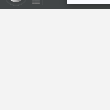
14:46
EP. 424: ถนน
พระรามสอง สร้าง
เรื้องรัง เศรษฐกิจพัง
เศรษฐกิจติดบ้าน
ขนาดไหน
ตอนที่เกี่ยวข้อง
14:46
EP. 1235: เรื่องต้องรู้
ก่อนปักปากกาลดน้ำ