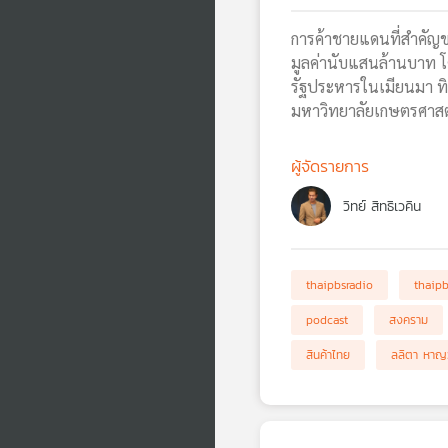
การค้าชายแดนที่สำคัญข
มูลค่านับแสนล้านบาท โ
รัฐประหารในเมียนมา ทิ
มหาวิทยาลัยเกษตรศาสตร์
ผู้จัดรายการ
วิทย์ สิทธิเวคิน
thaipbsradio
thaip
podcast
สงคราม
สินค้าไทย
ลลิตา หาญ