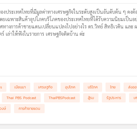
องประเทศไทยที่มีมูลค่าทางเศรษฐกิจในระดับสูงเป็นอันดับต้น ๆ คง
ดยเฉพาะสินค้าอุปโภคบริโภคของประเทศไทยที่ได้รับความนิยมเป็นอย
ศทางการค้าชายแดนเปลี่ยนแปลงไปอย่างไร ดร.วิทย์ สิทธิเวคิน และ 
 เล่าให้ฟังในรายการ เศรษฐกิจติดบ้าน ค่ะ
bs
เมียนมา
เศรษฐกิจ
อุปโภค
บริโภค
ไทย
ส่งอ
Thai PBS Podcast
ThaiPBSPodcast
สู้รบ
รัฐประหาร
เศ
วงษ์
การค้าชายแดน