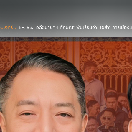
บโจทย์ /
EP. 98: "อดีตนายกฯ ทักษิณ" พ้นเรือนจำ "เขย่า" การเมือง