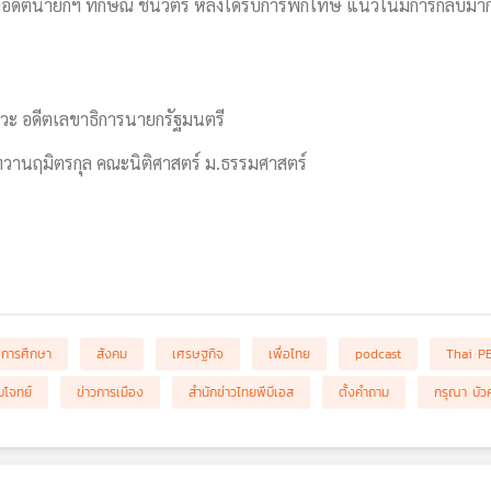
ีตนายกฯ ทักษิณ ชินวัตร หลังได้รับการพักโทษ แนวโน้มการกลับมาก
ีวะ อดีตเลขาธิการนายกรัฐมนตรี
ทวานฤมิตรกุล คณะนิติศาสตร์ ม.ธรรมศาสตร์
การศึกษา
สังคม
เศรษฐกิจ
เพื่อไทย
podcast
Thai P
โจทย์
ข่าวการเมือง
สำนักข่าวไทยพีบีเอส
ตั้งคำถาม
กรุณา บัว