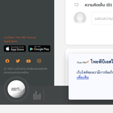
ความคิดเห็น (
0
)
ดาวน์โหลด Thai PBS Podcast
Application
ตอนถัดไป
ไทยพีบีเอสใช
Ⓒ 2020 องค์การกระจายเสียงและแพร่ภาพ
เว็บไซต์ของเรามีการจัดเก็
สาธารณะแห่งประเทศไทย
เพิ่มเติม
31:25
EP. 99: แกะรอย "ห
มิงเฉิน ซัน" ซุกอาวุธ