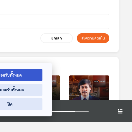
ยกเลิก
ส่งความคิดเห็น
อมรับทั้งหมด
่ยอมรับทั้งหมด
ปิด
1:25
31:25
31:25
ฯ"
EP. 103: "แผ่นดินไหว
EP. 104: "ความจริง
ัวยักษ์
5.3" ในเมียนมา
ใกล้ปรากฏ" ? สาง