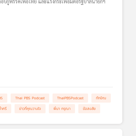
อบกู้พรรคเพื่อไทย และแรงกระเพื่อมต่อรัฐบาลนายกฯ
BS
Thai PBS Podcast
ThaiPBSPodcast
ทักษิณ
คำศรี
ข่าวที่คุณวางใจ
พี่นา กรุณา
ข้อสงสัย