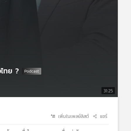
งไทย ?
31:25
เพิ่มในเพลย์ลิสต์
แชร์