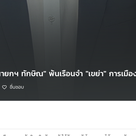
นายกฯ ทักษิณ" พ้นเรือนจำ "เขย่า" การเมือ
ชื่นชอบ
9