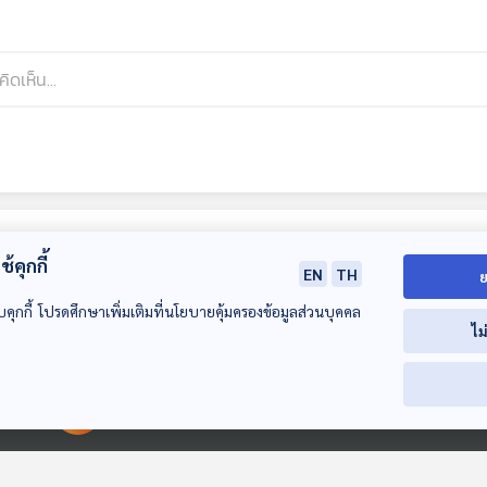
้คุกกี้
EN
TH
ย
บคุกกี้ โปรดศึกษาเพิ่มเติมที่นโยบายคุ้มครองข้อมูลส่วนบุคคล
ไม
31:25
31:25
3
00:00:00
00:00:00
EP. 100: ข้อดี - ข้อ
EP. 101: นัดหยุดโลก
EP. 102: "นายก
ควรระวัง ? ลดขั้น
"สี จิ้นผิง" ลั่น
จับเข่าคุย "เจ้าส