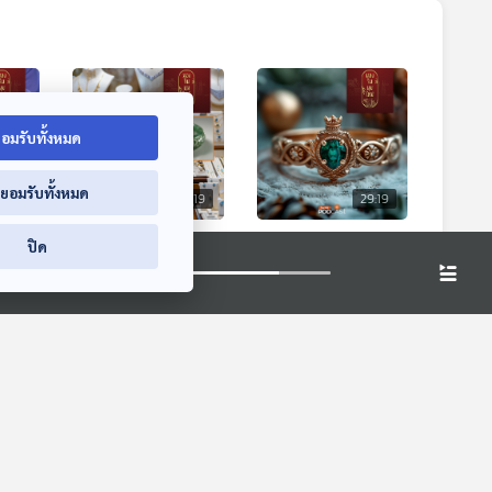
อมรับทั้งหมด
่ยอมรับทั้งหมด
9:19
29:19
29:19
ป้า
EP. 177: โอกาสของ
EP. 178: จีนกับ
ปิด
้าน
ธุรกิจอัญมณีและ
เทคนิคการเพิ่มมูลค่า
เครื่องประดับไทย ยก
สินค้าอัญมณีและ
มองจีนมุมใหม่
มองจีนมุมใหม่
ระดับสู่โลกผ่านตลาด
เครื่องประดับโดยใช้
จีน
ความเชื่อและศรัทธา
ทางศาสนา