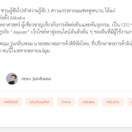
 ชวนผู้ฟังไปทำความรู้จัก 3 สาวแกร่งจากมณฑลหูหนาน ได้แก่
่อตั้ง Alibaba
ทยาศาสตร์ ผู้เชี่ยวชาญเกี่ยวกับการตัดต่อยีนและพันธุกรรม เป็น CEO 
ุรกิจ “Jiayuan” เว็บไซต์หาคู่ออนไลน์อันดับต้น ๆ ของจีนที่มีผู้ใช้งาน
 ตฤณ วุ่นกลิ่นหอม นายกสมาคมการค้าดิจิทัลไทย, ที่ปรึกษาหอการค้า
ง 3 คนนี้ในหลากหลายแง่มุม
ตฤณ วุ่นกลิ่นหอม
เทคโนโลยี
มองจีนมุมใหม่
China
Alibaba
หญิงเก่ง