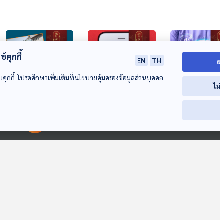
้คุกกี้
EN
TH
ย
บคุกกี้ โปรดศึกษาเพิ่มเติมที่นโยบายคุ้มครองข้อมูลส่วนบุคคล
ไม
29:19
29:19
2
EP. 174: จีนกับการใช้
EP. 175: TEMU
EP. 176: จีนตั้งเ
นวัตกรรม ตา หู จมูก
อีคอมเมิร์ซจีนบุกไทย
เป็นมหาอำนาจด
00:00:00
00:00:00
อัจฉริยะ เพื่อสร้าง
สะเทือนตลาดค้าปลีก
สิทธิบัตรโลก
มองจีนมุมใหม่
มองจีนมุมใหม่
มองจีนมุมใหม่
Smart Cities
ออนไลน์