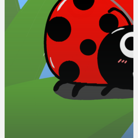
คุณ
เพลง
บทความ
ข่าว
และ
กิจกรรม
เกี่ยว
กับ
เรา