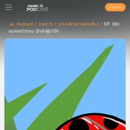
เข้าสู่ระบบ
Podcast /
รายการ /
นานาสัตว์สารพัดเสียง /
EP. 180:
แมลงเต่าทอง นักล่าผู้น่ารัก
Podcast
เพล
ย์
ลิ
สต์
แนะนำ
เพล
ย์
ลิ
สต์
ของ