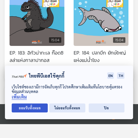
15:04
15:04
EP. 183: อิกัวน่าทะเล ก๊อดซิ
EP. 184: ปลาบึก ยักษ์ใหญ่
ลล่าแห่งกาลาปากอส
แห่งแม่น้ำโขง
นานาสัตว์สารพัดเสียง
นานาสัตว์สารพัดเสียง
ไทยพีบีเอสใช้คุกกี้
EN
TH
ดาวน์โหลด Thai PBS Podcast Application
เว็บไซต์ของเรามีการจัดเก็บคุกกี้ โปรดศึกษาเพิ่มเติมที่นโยบายคุ้มครอง
ข้อมูลส่วนบุคคล
ตอนที่เกี่ยวข้อง
เพิ่มเติม
ยอมรับทั้งหมด
ไม่ยอมรับทั้งหมด
ปิด
Ⓒ 2020 องค์การกระจายเสียงและแพร่ภาพสาธารณะแห่งประเทศไทย