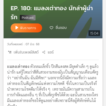
เครือ
EP. 180: แมลงเต่าทอง นักล่าผู้น่า
ข่าย
รัก
วิทยุ
ไทย
พี
ชื่นชอบ
ฟังรายการ
บี
15:04
เอส
วันที่เผยแพร่ : 07 มิ.ย. 68
เพิ่มในเพลย์ลิสต์
แชร์
แผนที่
วิทยุ
เครือ
แมลงเต่าทอง
ตัวกลมเล็กจิ๋ว ปีกสีแดงสด มีจุดดำเล็ก ๆ ดูแล้ว
ข่าย
น่ารัก แต่รู้ไหมว่าสีสันสวยงามของมันเป็นสัญญาณเตือนศัตรู
ว่า “อย่ากินฉัน ฉันมีพิษ!” นอกจากนี้ยังมีความเชื่อว่า แมลง
เต่าทองเป็นสัญลักษณ์แห่งความโชคดี ซึ่งในความเป็นจริงก็
นำพาความโชคดีมาให้จริง ๆ เพราะมันมีความสามารถใน
การกำจัดแมลงอื่น ๆ ที่เป็นศัตรูพืชได้ด้วย ฉะนั้นสวนของใคร
มีแมลงเต่าทองก็ขอให้ดูแลอย่างดีเพราะนี่คือผู้พิทักษ์ต้นไม้