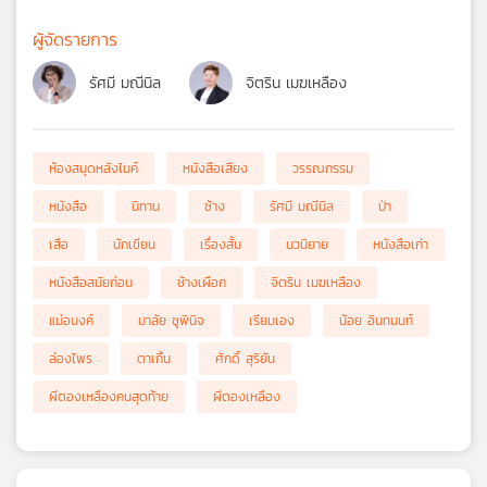
ผู้จัดรายการ
รัศมี มณีนิล
จิตริน เมฆเหลือง
ห้องสมุดหลังไมค์
หนังสือเสียง
วรรณกรรม
หนังสือ
นิทาน
ช้าง
รัศมี มณีนิล
ป่า
เสือ
นักเขียน
เรื่องสั้น
นวนิยาย
หนังสือเก่า
หนังสือสมัยก่อน
ช้างเผือก
จิตริน เมฆเหลือง
แม่อนงค์
มาลัย ชูพินิจ
เรียมเอง
น้อย อินทนนท์
ล่องไพร
ตาเกิ้น
ศักดิ์ สุริยัน
ผีตองเหลืองคนสุดท้าย
ผีตองเหลือง