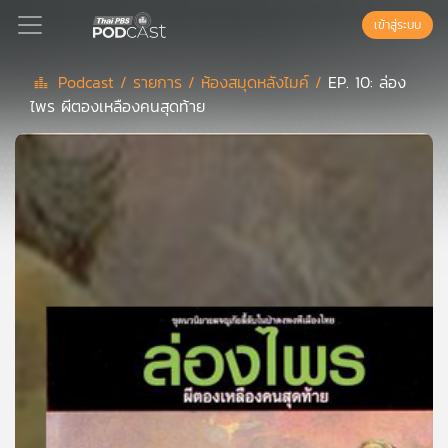
เข้าสู่ระบบ
Podcast /
รายการ /
ห้องสมุดหลังไมค์ /
EP. 10: ล่อง
ไพร ผีตองเหลืองคนสุดท้าย
Podcast
เพล
ย์
ลิ
สต์
แนะนำ
เพล
ย์
ลิ
สต์
ของ