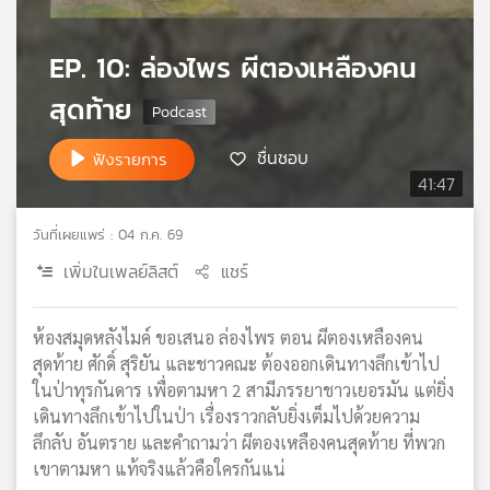
เครือ
ข่าย
EP. 10: ล่องไพร ผีตองเหลืองคน
วิทยุ
ไทย
สุดท้าย
พี
บี
ชื่นชอบ
ฟังรายการ
เอส
41:47
วันที่เผยแพร่ : 04 ก.ค. 69
แผนที่
เพิ่มในเพลย์ลิสต์
แชร์
วิทยุ
เครือ
ข่าย
ห้องสมุดหลังไมค์ ขอเสนอ ล่องไพร ตอน ผีตองเหลืองคน
สุดท้าย ศักดิ์ สุริยัน และชาวคณะ ต้องออกเดินทางลึกเข้าไป
ในป่าทุรกันดาร เพื่อตามหา 2 สามีภรรยาชาวเยอรมัน แต่ยิ่ง
เดินทางลึกเข้าไปในป่า เรื่องราวกลับยิ่งเต็มไปด้วยความ
ลึกลับ อันตราย และคำถามว่า ผีตองเหลืองคนสุดท้าย ที่พวก
เขาตามหา แท้จริงแล้วคือใครกันแน่