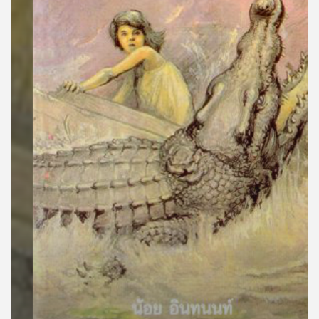
คุณ
เพลง
บทความ
ข่าว
และ
กิจกรรม
เกี่ยว
กับ
เรา