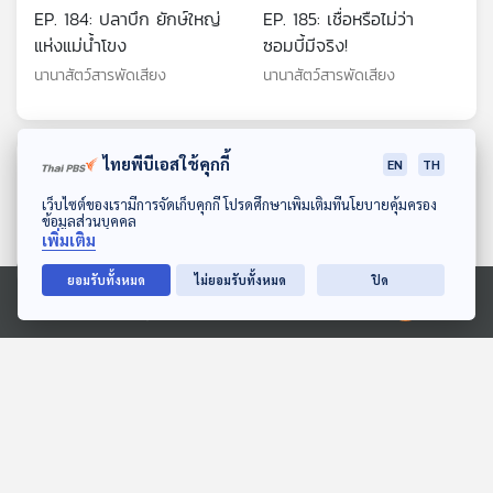
EP. 184: ปลาบึก ยักษ์ใหญ่
EP. 185: เชื่อหรือไม่ว่า
แห่งแม่น้ำโขง
ซอมบี้มีจริง!
นานาสัตว์สารพัดเสียง
นานาสัตว์สารพัดเสียง
ไทยพีบีเอสใช้คุกกี้
ตอนที่เกี่ยวข้อง
EN
TH
ดาวน์โหลด Thai PBS Podcast Application
เว็บไซต์ของเรามีการจัดเก็บคุกกี้ โปรดศึกษาเพิ่มเติมที่นโยบายคุ้มครอง
ข้อมูลส่วนบุคคล
เพิ่มเติม
ยอมรับทั้งหมด
ไม่ยอมรับทั้งหมด
ปิด
Ⓒ 2020 องค์การกระจายเสียงและแพร่ภาพสาธารณะแห่งประเทศไทย
15:08
15:08
EP. 181: ธีรวัฒน์ ปัญญา |
EP. 1959: ลูกชิ้นปลามีปลา
รอบ 14.00 | วันเด็ก 2569
ตัวไหนซ่อนอยู่นะ
Podcaster ตัวน้อย
พระอาทิตย์ยิ้มแฉ่ง