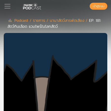
เข้าสู่ระบบ
Podcast /
รายการ /
นานาสัตว์สารพัดเสียง /
EP. 181:
สัตว์กินเลือด แวมไพร์ในโลกสัตว์
Podcast
เพล
ย์
ลิ
สต์
แนะนำ
เพล
ย์
ลิ
สต์
ของ