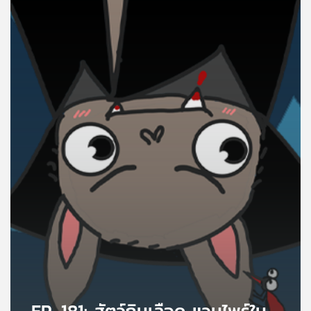
คุณ
เพลง
บทความ
ข่าว
และ
กิจกรรม
เกี่ยว
กับ
เรา