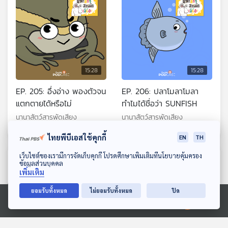
15:28
15:28
EP. 205: อึ่งอ่าง พองตัวจน
EP. 206: ปลาโมลาโมลา
แตกตายได้หรือไม่
ทำไมได้ชื่อว่า SUNFISH
นานาสัตว์สารพัดเสียง
นานาสัตว์สารพัดเสียง
ไทยพีบีเอสใช้คุกกี้
EN
TH
ดาวน์โหลด Thai PBS Podcast Application
เว็บไซต์ของเรามีการจัดเก็บคุกกี้ โปรดศึกษาเพิ่มเติมที่นโยบายคุ้มครอง
ตอนที่เกี่ยวข้อง
ข้อมูลส่วนบุคคล
เพิ่มเติม
ยอมรับทั้งหมด
ไม่ยอมรับทั้งหมด
ปิด
Ⓒ 2020 องค์การกระจายเสียงและแพร่ภาพสาธารณะแห่งประเทศไทย