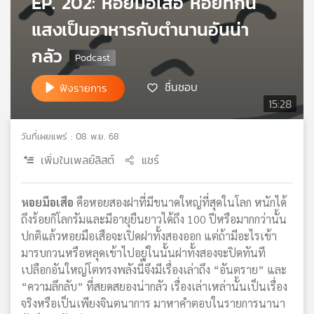
EP. 202: หอยมือเสือ หอยที่กิน
เครือ
แสงเป็นอาหารกับตำนานอันน่า
ข่าย
วิทยุ
กลัว
ไทย
พี
ชื่นชอบ
ฟังรายการ
บี
15:28
เอส
วันที่เผยแพร่ : 08 พ.ย. 68
เพิ่มในเพลย์ลิสต์
แชร์
แผนที่
วิทยุ
เครือ
หอยมือเสือ
คือหอยสองฝาที่มีขนาดใหญ่ที่สุดในโลก หนักได้
ข่าย
ถึงร้อยกิโลกรัมและมีอายุยืนยาวได้ถึง 100 ปีหรือมากกว่านั้น
ปกติแล้วหอยมือเสือจะเปิดฝาทั้งสองออก แต่ถ้ามีอะไรเข้า
มารบกวนหรือหลุดเข้าไปอยู่ในนั้นฝาทั้งสองจะปิดทันที
เปลือกอันใหญ่โตทรงพลังนี้จึงมีเรื่องเล่าถึง “อันตราย” และ
“ความลึกลับ” ที่สยดสยองน่ากลัว เรื่องเล่าเหล่านั้นเป็นเรื่อง
จริงหรือเป็นเพียงจินตนาการ มาหาคำตอบในรายการนานา