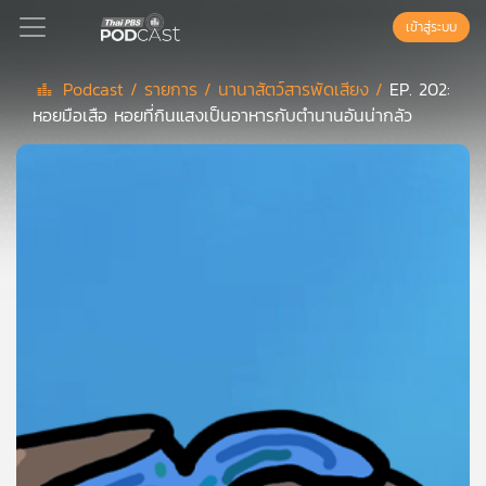
เข้าสู่ระบบ
Podcast /
รายการ /
นานาสัตว์สารพัดเสียง /
EP. 202:
หอยมือเสือ หอยที่กินแสงเป็นอาหารกับตำนานอันน่ากลัว
Podcast
เพล
ย์
ลิ
สต์
แนะนำ
เพล
ย์
ลิ
สต์
ของ