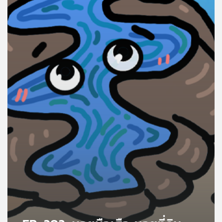
คุณ
เพลง
บทความ
ข่าว
และ
กิจกรรม
เกี่ยว
กับ
เรา