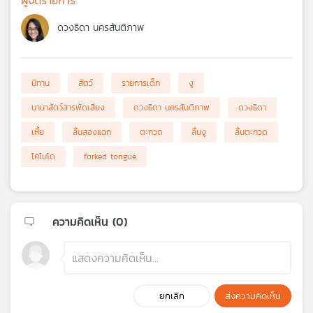
ดวงธิดา นครสันติภาพ
นิทาน
สัตว์
รายการเด็ก
งู
นานาสัตว์สารพัดเสียง
ดวงธิดา นครสันติภาพ
ดวงธิดา
เหี้ย
ลิ้นสองแฉก
ตะกวด
ลิ้นงู
ลิ้นตะกวด
โคโมโด
forked tongue
ความคิดเห็น (
0
)
ยกเลิก
ส่งความคิดเห็น