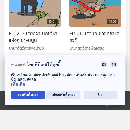
15:01
15:01
EP. 210: เลียงผา นักไต่ผา
EP. 211: เต่าบก ชีวิตที่ช้าแต่
แห่งภูเขาหินปูน
ชัวร์
นานาสัตว์สารพัดเสียง
นานาสัตว์สารพัดเสียง
ไทยพีบีเอสใช้คุกกี้
EN
TH
ตอนที่เกี่ยวข้อง
ดาวน์โหลด Thai PBS Podcast Application
เว็บไซต์ของเรามีการจัดเก็บคุกกี้ โปรดศึกษาเพิ่มเติมที่นโยบายคุ้มครอง
ข้อมูลส่วนบุคคล
เพิ่มเติม
ยอมรับทั้งหมด
ไม่ยอมรับทั้งหมด
ปิด
Ⓒ 2020 องค์การกระจายเสียงและแพร่ภาพสาธารณะแห่งประเทศไทย
15:01
15:01