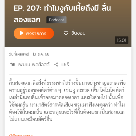
EP. 207: ทำไมงูกับเหี้ยถึงมี ลิ้น
เครือ
ข่าย
สองแฉก
วิทยุ
ไทย
ชื่นชอบ
ฟังรายการ
พี
15:01
บี
เอส
วันที่เผยแพร่ : 13 ธ.ค. 68
เพิ่มในเพลย์ลิสต์
แชร์
แผนที่
วิทยุ
ลิ้นสองแฉก คือสิ่งที่ธรรมชาติสร้างขึ้นมาอย่างชาญฉลาดเพื่อ
เครือ
ข่าย
ความอยู่รอดของสัตว์ต่าง ๆ เช่น งู ตะกวด เหี้ย โคโมโด สัตว์
เหล่านี้แลบลิ้นเข้าออกมาตลอดเวลา และยังส่ายไป นั้นเพื่อ
ใช้ดมกลิ่น นานาสัตว์สารพัดเสียง ชวนมาฟังเหตุผลว่า ทำไม
ต้องใช้ลิ้นดมกลิ่น และหตุผลอะไรที่ลิ้นต้องแยกเป็นสองแฉก
ไม่แบนเหมือนสัตว์อื่น
ผู้จัดรายการ