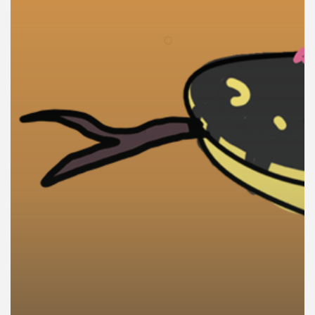
คุณ
เพลง
บทความ
ข่าว
และ
กิจกรรม
เกี่ยว
กับ
เรา