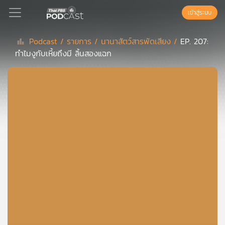
เข้าสู่ระบบ
Podcast /
รายการ /
นานาสัตว์สารพัดเสียง /
EP. 207:
ทำไมงูกับเหี้ยถึงมี ลิ้นสองแฉก
Podcast
เพล
ย์
ลิ
สต์
แนะนำ
เพล
ย์
ลิ
สต์
ของ