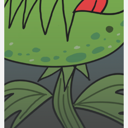
คุณ
เพลง
บทความ
ข่าว
และ
กิจกรรม
เกี่ยว
กับ
เรา