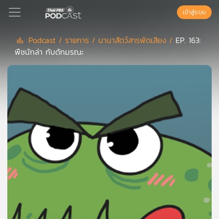
เข้าสู่ระบบ
Podcast /
รายการ /
นานาสัตว์สารพัดเสียง /
EP. 163:
พืชนักล่า กับดักมรณะ
Podcast
เพล
ย์
ลิ
สต์
แนะนำ
เพล
ย์
ลิ
สต์
ของ