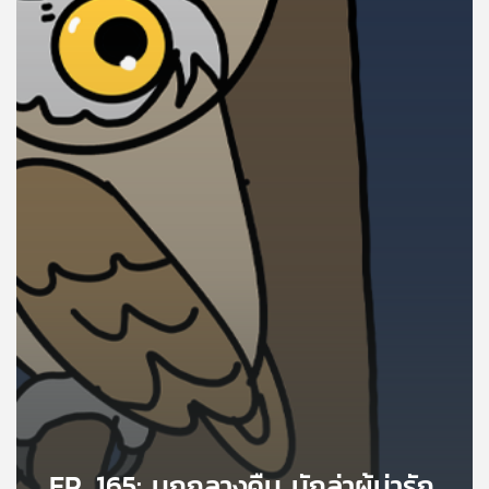
คุณ
เพลง
บทความ
ข่าว
และ
กิจกรรม
เกี่ยว
กับ
เรา
EP. 165: นกกลางคืน นักล่าผู้น่ารัก