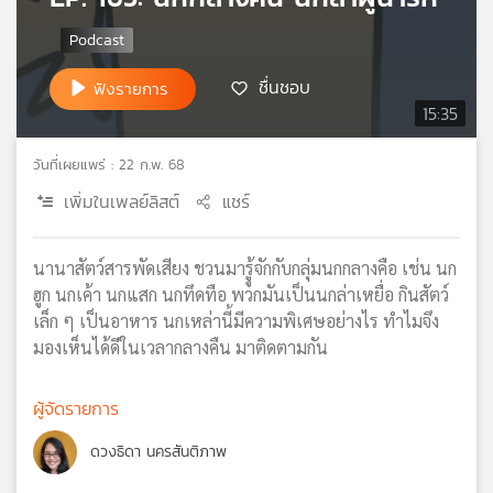
เครือ
ข่าย
วิทยุ
ชื่นชอบ
ฟังรายการ
ไทย
15:35
พี
บี
วันที่เผยแพร่ : 22 ก.พ. 68
เอส
เพิ่มในเพลย์ลิสต์
แชร์
แผนที่
นานาสัตว์สารพัดเสียง ชวนมารูู้จักกับกลุ่มนกกลางคือ เช่น นก
วิทยุ
ฮูก นกเค้า นกแสก นกทึดทือ พวกมันเป็นนกล่าเหยื่อ กินสัตว์
เครือ
เล็ก ๆ เป็นอาหาร นกเหล่านี้มีความพิเศษอย่างไร ทำไมจึง
ข่าย
มองเห็นได้ดีในเวลากลางคืน มาติดตามกัน
ผู้จัดรายการ
ดวงธิดา นครสันติภาพ