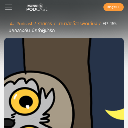
เข้าสู่ระบบ
Podcast /
รายการ /
นานาสัตว์สารพัดเสียง /
EP. 165:
นกกลางคืน นักล่าผู้น่ารัก
Podcast
เพล
ย์
ลิ
สต์
แนะนำ
เพล
ย์
ลิ
สต์
ของ