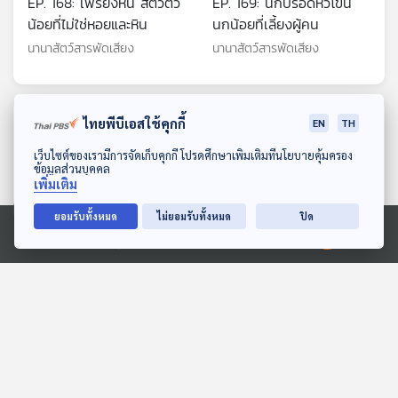
EP. 168: เพรียงหิน สัตว์ตัว
EP. 169: นกปรอดหัวโขน
น้อยที่ไม่ใช่หอยและหิน
นกน้อยที่เลี้ยงผู้คน
นานาสัตว์สารพัดเสียง
นานาสัตว์สารพัดเสียง
ตอนที่เกี่ยวข้อง
ไทยพีบีเอสใช้คุกกี้
EN
TH
ดาวน์โหลด Thai PBS Podcast Application
เว็บไซต์ของเรามีการจัดเก็บคุกกี้ โปรดศึกษาเพิ่มเติมที่นโยบายคุ้มครอง
ข้อมูลส่วนบุคคล
เพิ่มเติม
ยอมรับทั้งหมด
ไม่ยอมรับทั้งหมด
ปิด
Ⓒ 2020 องค์การกระจายเสียงและแพร่ภาพสาธารณะแห่งประเทศไทย
15:35
15:35
EP. 14: ล่องไพร ผีตอง
ความสุขของตะวัน
เหลืองคนสุดท้าย
สื่อเสียงนิทาน : นิทานเด็กเล็ก
ห้องสมุดหลังไมค์