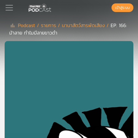
เข้าสู่ระบบ
Podcast /
รายการ /
นานาสัตว์สารพัดเสียง /
EP. 166:
ม้าลาย ทำไมมีลายขาวดำ
Podcast
เพล
ย์
ลิ
สต์
แนะนำ
เพล
ย์
ลิ
สต์
ของ