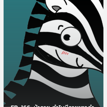
คุณ
เพลง
บทความ
ข่าว
และ
กิจกรรม
เกี่ยว
กับ
เรา