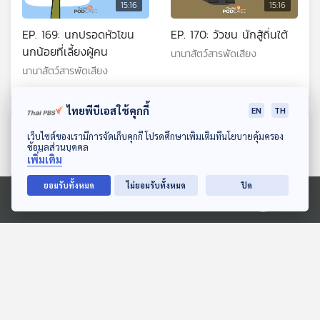
15:16
15:16
EP. 169: นกปรอดหัวโขน
EP. 170: วัวชน นักสู้ถิ่นใต้
นกน้อยที่เลี้ยงผู้คน
นานาสัตว์สารพัดเสียง
นานาสัตว์สารพัดเสียง
ไทยพีบีเอสใช้คุกกี้
EN
TH
ตอนที่เกี่ยวข้อง
ดาวน์โหลด Thai PBS Podcast Application
เว็บไซต์ของเรามีการจัดเก็บคุกกี้ โปรดศึกษาเพิ่มเติมที่นโยบายคุ้มครอง
ข้อมูลส่วนบุคคล
เพิ่มเติม
ยอมรับทั้งหมด
ไม่ยอมรับทั้งหมด
ปิด
Ⓒ 2020 องค์การกระจายเสียงและแพร่ภาพสาธารณะแห่งประเทศไทย
15:16
15:16
เก้งหม้อ เคยไปทะเล
EP. 1989: ทำไมน้ำแข็งถึง
ลอยน้ำ
สื่อเสียงนิทาน : นิทานเด็กเล็ก