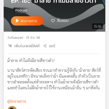
EP. 166: ม้าลาย ทำไมมีลายขาวดำ
เครือ
ข่าย
วิทยุ
ชื่นชอบ
ฟังรายการ
ไทย
15:16
พี
บี
เอส
วันที่เผยแพร่ : 01 มี.ค. 68
เพิ่มในเพลย์ลิสต์
แชร์
แผนที่
ม้าลาย ทำไมจึงมีลายสีขาวดำ?
วิทยุ
เครือ
นานาสัตว์สารพัดเสียง ชวนมาทำความรู้จักกับ 'ม้าลาย' สัตว์ที่
ข่าย
อยู่ในแอฟริกา มีขนาดเล็กกว่าม้า มีแผงคอสั้น ลำตัวเป็นลาย
ขาวดำตลอดตั้งแต่หัวจรดหาง ทำไมม้าลายจึงมีลายสีขาวดำ
และทำไมคนไม่ฝึกม้าลายไว้ใช้งานเหมือนม้าอื่น ๆ มาฟังกัน
ผู้จัดรายการ