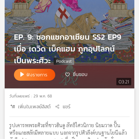
เครือ
ข่าย
วิทยุ
ไทย
พี
EP. 9: ซอกแซกอาเซียน SS2 EP9
บี
เมื่อ เดวิด เบ็คแฮม ถูกอุปโลกน์
เอส
เป็นพระศิวะ
แผนที่
ชื่นชอบ
ฟังรายการ
วิทยุ
03:21
เครือ
ข่าย
วันที่เผยแพร่ : 29 พ.ค. 68
เพิ่มในเพลย์ลิสต์
แชร์
รูปเคารพพระศิวะที่ชาวฮินดู ลัทธิไศวนิกาย นิยมวาด ปั้น
หรือแกะสลักมีหลายแบบ นอกจากรูปศิวลึงค์บนฐานโยนีแล้ว