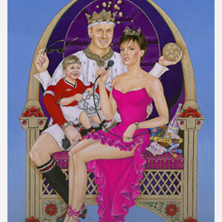
คุณ
เพลง
บทความ
ข่าว
และ
กิจกรรม
เกี่ยว
กับ
เรา