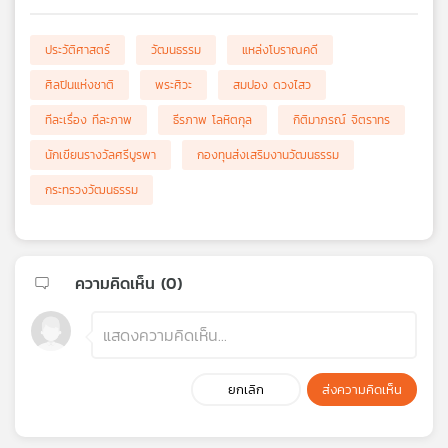
ประวัติศาสตร์
วัฒนธรรม
แหล่งโบราณคดี
ศิลปินแห่งชาติ
พระศิวะ
สมปอง ดวงไสว
ทีละเรื่อง ทีละภาพ
ธีรภาพ โลหิตกุล
กิติมาภรณ์ จิตราทร
นักเขียนรางวัลศรีบูรพา
กองทุนส่งเสริมงานวัฒนธรรม
กระทรวงวัฒนธรรม
ความคิดเห็น (
0
)
ยกเลิก
ส่งความคิดเห็น