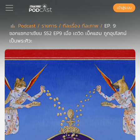
เข้าสู่ระบบ
Podcast /
รายการ /
ทีละเรื่อง ทีละภาพ /
EP. 9:
ซอกแซกอาเซียน SS2 EP9 เมื่อ เดวิด เบ็คแฮม ถูกอุปโลกน์
Podcast
เป็นพระศิวะ
เพล
ย์
ลิ
สต์
แนะนำ
เพล
ย์
ลิ
สต์
ของ