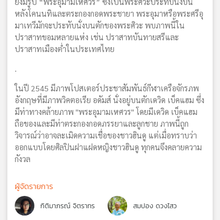
ยังมีรูป “พระอุมามเหศวร” ซึ่งเป็นพระศิวะประทับนั่งบน
หลังโคนนทิและตระกองกอดพระชายา พระอุมาหรือพระศรีอุ
มาเทวีมักจะประทับนั่งบนตักของพระศิวะ พบภาพนี้ใน
ปราสาทขอมหลายแห่ง เช่น ปราสาทบันทายสรีและ
ปราสาทเมืองต่ำในประเทศไทย
.
ในปี 2545 มีภาพโปสเตอร์ประชาสัมพันธ์กีฬาเครือจักรภพ
อังกฤษที่มีภาพวิคตอเรีย อดัมส์ นั่งอยู่บนตักเดวิด เบ็คแฮม ซึ่ง
มีท่าทางคล้ายภาพ "พระอุมามเหศวร" โดยมีเดวิด เบ็คแฮม
ถือของและมีท่าตระกองกอดภรรยาและลูกชาย ภาพนี้ถูก
วิจารณ์ว่าอาจละเมิดความเชื่อของชาวฮินดู แต่เมื่อทราบว่า
ออกแบบโดยศิลปินฝาแฝดหญิงชาวฮินดู ทุกคนจึงคลายความ
กังวล
ผู้จัดรายการ
กิติมาภรณ์ จิตราทร
สมปอง ดวงไสว