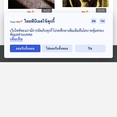
03:21
03:21
EP. 12: ซอกแซกอาเซียน
EP. 13: ซอกแซกอาเซียน
ไทยพีบีเอสใช้คุกกี้
EN
TH
SS2 EP12 ท่าผิดมนุษย์ม้วย
SS2 EP13 แฟชั่นทรงผม
ดาวน์โหลด Thai PBS Podcast Application
เว็บไซต์ของเรามีการจัดเก็บคุกกี้ โปรดศึกษาเพิ่มเติมที่นโยบายคุ้มครอง
อัปสรนครวัด
ทีละเรื่อง ทีละภาพ
ทีละเรื่อง ทีละภาพ
ข้อมูลส่วนบุคคล
เพิ่มเติม
ยอมรับทั้งหมด
ไม่ยอมรับทั้งหมด
ปิด
ตอนที่เกี่ยวข้อง
Ⓒ 2020 องค์การกระจายเสียงและแพร่ภาพสาธารณะแห่งประเทศไทย
03:21
03:21
EP. 9: หาดวอน ออน เดอะ
EP. 6: 100 ปี กลศาสตร์