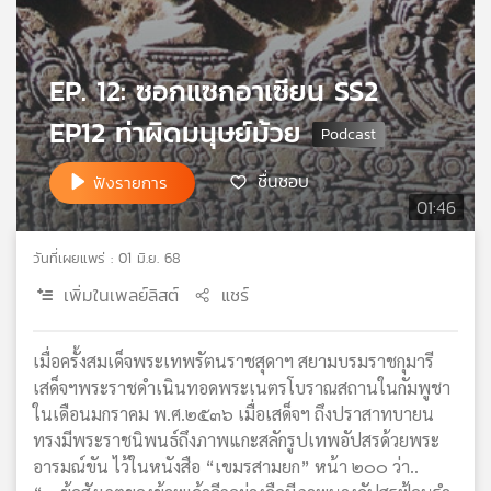
เครือ
ข่าย
วิทยุ
EP. 12: ซอกแซกอาเซียน SS2
ไทย
พี
EP12 ท่าผิดมนุษย์ม้วย
บี
เอส
ชื่นชอบ
ฟังรายการ
01:46
แผนที่
วันที่เผยแพร่ : 01 มิ.ย. 68
วิทยุ
เพิ่มในเพลย์ลิสต์
แชร์
เครือ
ข่าย
เมื่อครั้งสมเด็จพระเทพรัตนราชสุดาฯ สยามบรมราชกุมารี
เสด็จฯพระราชดำเนินทอดพระเนตรโบราณสถานในกัมพูชา
ในเดือนมกราคม พ.ศ.๒๕๓๖ เมื่อเสด็จฯ ถึงปราสาทบายน
ทรงมีพระราชนิพนธ์ถึงภาพแกะสลักรูปเทพอัปสรด้วยพระ
อารมณ์ขัน ไว้ในหนังสือ “เขมรสามยก” หน้า ๒๐๐ ว่า..