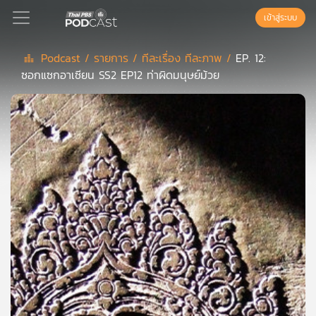
เข้าสู่ระบบ
Podcast /
รายการ /
ทีละเรื่อง ทีละภาพ /
EP. 12:
ซอกแซกอาเซียน SS2 EP12 ท่าผิดมนุษย์ม้วย
Podcast
เพล
ย์
ลิ
สต์
แนะนำ
เพล
ย์
ลิ
สต์
ของ