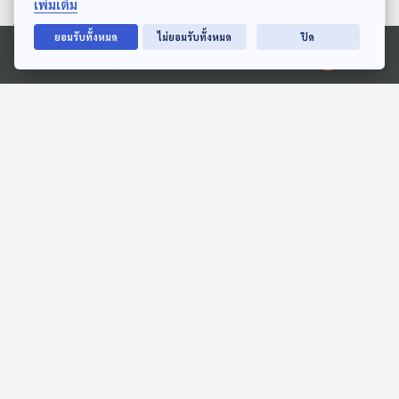
ตอนที่เกี่ยวข้อง
เพิ่มเติม
ยอมรับทั้งหมด
ไม่ยอมรับทั้งหมด
ปิด
Ⓒ 2020 องค์การกระจายเสียงและแพร่ภาพสาธารณะแห่งประเทศไทย
01:46
01:46
EP. 13: มิตรภาพที่ถูกเล่าใน
EP. 265: เกือบได้ฝากชีวิตไว้
ภาพยนตร์
ที่เอเวอเรสต์
Cine Thought ถอดความคิด
เที่ยวมีเรื่อง กับหมอบัญชา
หนัง