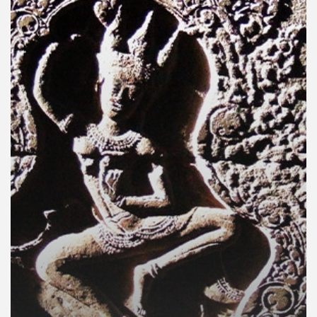
คุณ
เพลง
บทความ
ข่าว
และ
กิจกรรม
เกี่ยว
กับ
เรา