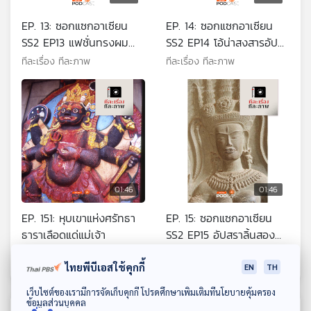
EP. 13: ซอกแซกอาเซียน
EP. 14: ซอกแซกอาเซียน
SS2 EP13 แฟชั่นทรงผม
SS2 EP14 โอ้น่าสงสารอัปส
อัปสรนครวัด
รา
ทีละเรื่อง ทีละภาพ
ทีละเรื่อง ทีละภาพ
01:46
01:46
EP. 151: หุบเขาแห่งศรัทธา
EP. 15: ซอกแซกอาเซียน
ธาราเลือดแด่แม่เจ้า
SS2 EP15 อัปสราลิ้นสอง
แฉก
ทีละเรื่อง ทีละภาพ
ทีละเรื่อง ทีละภาพ
ไทยพีบีเอสใช้คุกกี้
EN
TH
ดาวน์โหลด Thai PBS Podcast Application
เว็บไซต์ของเรามีการจัดเก็บคุกกี้ โปรดศึกษาเพิ่มเติมที่นโยบายคุ้มครอง
ข้อมูลส่วนบุคคล