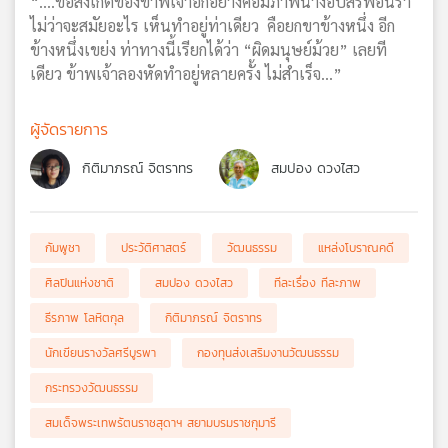
“….ข้อสังเกตของข้าพเจ้าอีกอย่างคือมีภาพนางอัปสรฟ้อนรำ
ไม่ว่าจะสมัยอะไร เห็นทำอยู่ท่าเดียว คือยกขาข้างหนึ่ง อีก
ข้างหนึ่งเขย่ง ท่าทางนี้เรียกได้ว่า “ผิดมนุษย์ม้วย” เลยที
เดียว ข้าพเจ้าลองหัดทำอยู่หลายครั้ง ไม่สำเร็จ…”
ผู้จัดรายการ
กิติมาภรณ์ จิตราทร
สมปอง ดวงไสว
กัมพูชา
ประวัติศาสตร์
วัฒนธรรม
แหล่งโบราณคดี
ศิลปินแห่งชาติ
สมปอง ดวงไสว
ทีละเรื่อง ทีละภาพ
ธีรภาพ โลหิตกุล
กิติมาภรณ์ จิตราทร
นักเขียนรางวัลศรีบูรพา
กองทุนส่งเสริมงานวัฒนธรรม
กระทรวงวัฒนธรรม
สมเด็จพระเทพรัตนราชสุดาฯ สยามบรมราชกุมารี