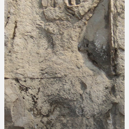
คุณ
เพลง
บทความ
ข่าว
และ
กิจกรรม
เกี่ยว
กับ
เรา