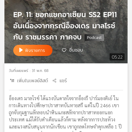
เครือ
EP. 11: ซอกแซกอาเซียน SS2 EP11
ข่าย
วิทยุ
อันเนื่องจากกรณีอ็องเดร มาลโรซ์
ไทย
พี
กับ ราชมรรคา ภาคจบ
บี
เอส
ชื่นชอบ
ฟังรายการ
05:22
แผนที่
วันที่เผยแพร่ : 31 พ.ค. 68
วิทยุ
เพิ่มในเพลย์ลิสต์
แชร์
เครือ
ข่าย
อ็องเดร มาลโรซ์ ได้แรงบันดาลใจจากอ็องรี ปาร์มองติเย์ ใน
การเดินทางไปศึกษาปราสาทบันทายสรี แต่ในปี 2466 เขา
ถูกจับกุมฐานลักลอบนำหินแกะสลักจากปราสาทออกนอก
ประเทศ แม้ได้รับคำเตือนแล้วก็ตาม หลังจากการประท้วง
และแรงสนับสนุนจากนักเขียน เขาถูกลดโทษจำคุกเหลือ 1 ปี