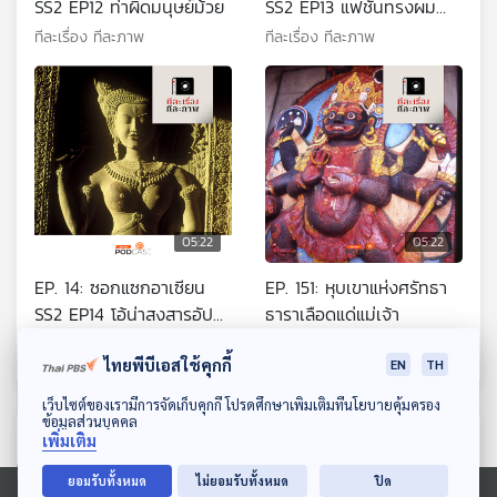
SS2 EP12 ท่าผิดมนุษย์ม้วย
SS2 EP13 แฟชั่นทรงผม
อัปสรนครวัด
ทีละเรื่อง ทีละภาพ
ทีละเรื่อง ทีละภาพ
05:22
05:22
EP. 14: ซอกแซกอาเซียน
EP. 151: หุบเขาแห่งศรัทธา
SS2 EP14 โอ้น่าสงสารอัปส
ธาราเลือดแด่แม่เจ้า
รา
ทีละเรื่อง ทีละภาพ
ทีละเรื่อง ทีละภาพ
ไทยพีบีเอสใช้คุกกี้
EN
TH
ดาวน์โหลด Thai PBS Podcast Application
เว็บไซต์ของเรามีการจัดเก็บคุกกี้ โปรดศึกษาเพิ่มเติมที่นโยบายคุ้มครอง
ข้อมูลส่วนบุคคล
ตอนที่เกี่ยวข้อง
เพิ่มเติม
ยอมรับทั้งหมด
ไม่ยอมรับทั้งหมด
ปิด