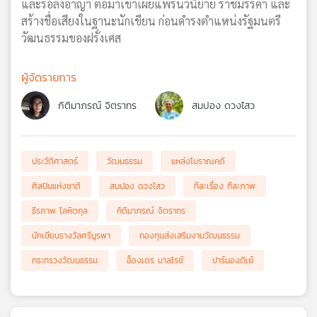
และรอลงอาญา ต่อมาเขาเผยแพร่นวนิยาย ราชมรรคา และ
สร้างชื่อเสียงในฐานะนักเขียน ก่อนดำรงตำแหน่งรัฐมนตรี
วัฒนธรรมของฝรั่งเศส
ผู้จัดรายการ
กิติมาภรณ์ จิตราทร
สมปอง ดวงไสว
ประวัติศาสตร์
วัฒนธรรม
แหล่งโบราณคดี
ศิลปินแห่งชาติ
สมปอง ดวงไสว
ทีละเรื่อง ทีละภาพ
ธีรภาพ โลหิตกุล
กิติมาภรณ์ จิตราทร
นักเขียนรางวัลศรีบูรพา
กองทุนส่งเสริมงานวัฒนธรรม
กระทรวงวัฒนธรรม
อ็องเดร มาลโรซ์
ปาร์มองติเย์