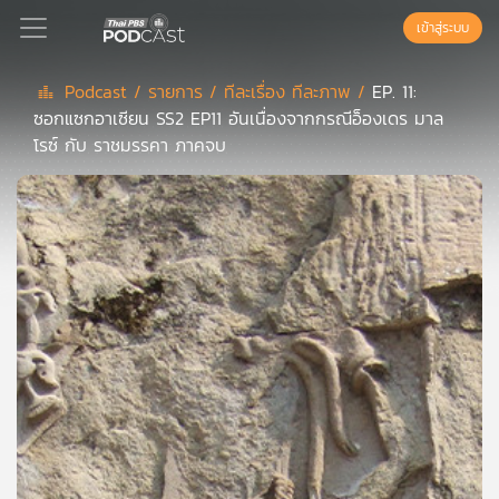
เข้าสู่ระบบ
Podcast /
รายการ /
ทีละเรื่อง ทีละภาพ /
EP. 11:
ซอกแซกอาเซียน SS2 EP11 อันเนื่องจากกรณีอ็องเดร มาล
Podcast
โรซ์ กับ ราชมรรคา ภาคจบ
เพล
ย์
ลิ
สต์
แนะนำ
เพล
ย์
ลิ
สต์
ของ