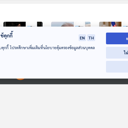
้คุกกี้
EN
TH
ย
บคุกกี้ โปรดศึกษาเพิ่มเติมที่นโยบายคุ้มครองข้อมูลส่วนบุคคล
ไม
25:52
25:52
2
จีนแจกเงินอุดหนุนทั่ว
สหรัฐฯ จ่อเก็บเงิน
"ทรัมป์-ปูติน" 
ประเทศ กระตุ้นอัตรา
ประกันผู้ขอวีซ่าสูงสุด
จับเข่าหารือ
00:00:00
00:00:00
การเกิด
เฉียดครึ่งล้าน
หน้าต่างโลก
หน้าต่างโลก
หน้าต่างโลก