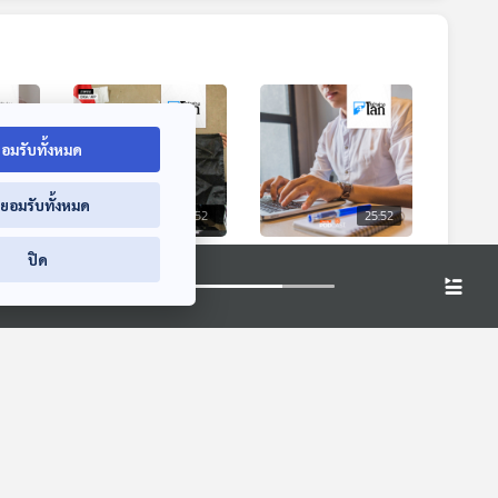
อมรับทั้งหมด
่ยอมรับทั้งหมด
5:52
25:52
25:52
เตรียม
ชาวอินโดนีเซียแห่ติด
คนจีนจ่ายเงินไป
ปิด
ธง "จอลลี่ โรเจอร์ส"
ทำงานในที่ทำงาน
จากวันพีซ
สมมติ
หน้าต่างโลก
หน้าต่างโลก