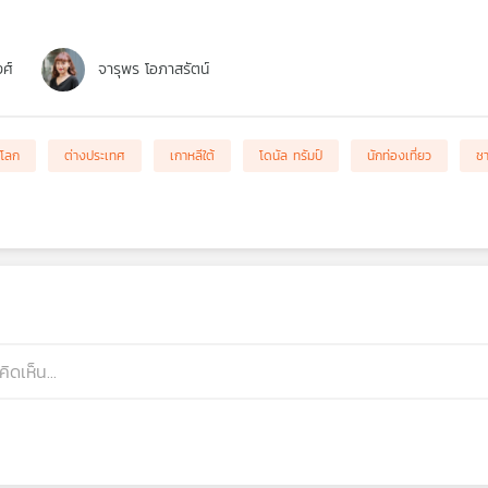
งศ์
จารุพร โอภาสรัตน์
งโลก
ต่างประเทศ
เกาหลีใต้
โดนัล ทรัมป์
นักท่องเที่ยว
ชา