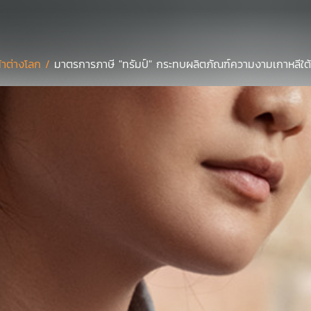
้าต่างโลก /
มาตรการภาษี "ทรัมป์" กระทบผลิตภัณฑ์ความงามเกาหลีใต