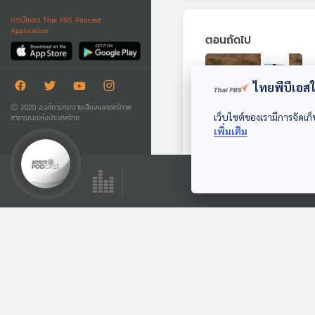
ดาวน์โหลด Thai PBS Podcast
Application
ตอนถัดไป
ไทยพีบีเอสใช
Ⓒ 2020 องค์การกระจายเสียงและแพร่ภาพ
เว็บไซต์ของเรามีการจัดเก็
สาธารณะแห่งประเทศไทย
เพิ่มเติม
25:52
"โครงการนอแรด
กัมมันตรังสี" ขัด
ขวางลักลอบล่าสัตว์
หน้าต่างโลก
ตอนที่เกี่ยวข้อง