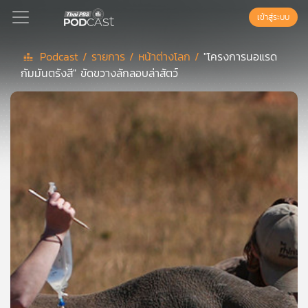
เข้าสู่ระบบ
Podcast /
รายการ /
หน้าต่างโลก /
"โครงการนอแรด
กัมมันตรังสี" ขัดขวางลักลอบล่าสัตว์
Podcast
เพล
ย์
ลิ
สต์
แนะนำ
เพล
ย์
ลิ
สต์
ของ