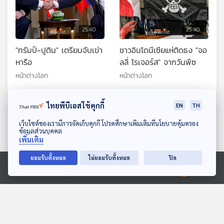
25:40
25:40
"ทรัมป์-ปูติน" เตรียมจับเข่า
ชาวอินโดนีเซียแห่ติดธง "จอ
หารือ
ลลี่ โรเจอร์ส" จากวันพีซ
หน้าต่างโลก
หน้าต่างโลก
ไทยพีบีเอสใช้คุกกี้
EN
TH
ตอนที่เกี่ยวข้อง
ดาวน์โหลด Thai PBS Podcast Application
เว็บไซต์ของเรามีการจัดเก็บคุกกี้ โปรดศึกษาเพิ่มเติมที่นโยบายคุ้มครอง
ข้อมูลส่วนบุคคล
เพิ่มเติม
ยอมรับทั้งหมด
ไม่ยอมรับทั้งหมด
ปิด
Ⓒ 2020 องค์การกระจายเสียงและแพร่ภาพสาธารณะแห่งประเทศไทย
25:40
25:40