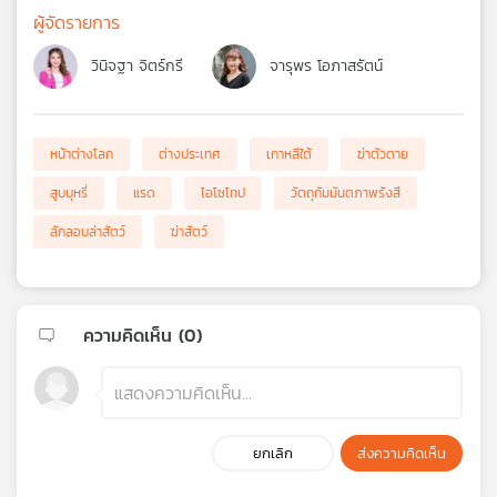
ผู้จัดรายการ
วินิจฐา จิตร์กรี
จารุพร โอภาสรัตน์
หน้าต่างโลก
ต่างประเทศ
เกาหลีใต้
ฆ่าตัวตาย
สูบบุหรี่
แรด
ไอโซโทป
วัตถุกัมมันตภาพรังสี
ลักลอบล่าสัตว์
ฆ่าสัตว์
ความคิดเห็น (
0
)
ยกเลิก
ส่งความคิดเห็น