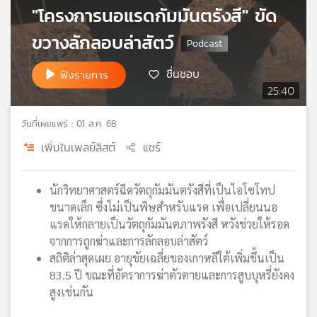
"โครงการนอแรดกัมมันตรังสี" ขัด
เครือ
ข่าย
ขวางลักลอบล่าสัตว์
วิทยุ
ไทย
ชื่นชอบ
ฟังรายการ
พี
25:40
บี
เอส
วันที่เผยแพร่ : 01 ส.ค. 68
เพิ่มในเพลย์ลิสต์
แชร์
แผนที่
วิทยุ
นักวิทยาศาสตร์ฉีดวัตถุกัมมันตรังสีที่เป็นไอโซโทป
เครือ
ขนาดเล็ก ซึ่งไม่เป็นพิษสำหรับแรด เพื่อเปลี่ยนนอ
ข่าย
แรดให้กลายเป็นวัตถุกัมมันตภาพรังสี หวังช่วยให้รอด
จากการถูกฆ่าและการลักลอบล่าสัตว์
สถิติล่าสุดเผย อายุขัยเฉลี่ยของเกาหลีใต้เพิ่มขึ้นเป็น
83.5 ปี ขณะที่อัตราการฆ่าตัวตายและการสูบบุหรี่ยังคง
สูงเช่นกัน