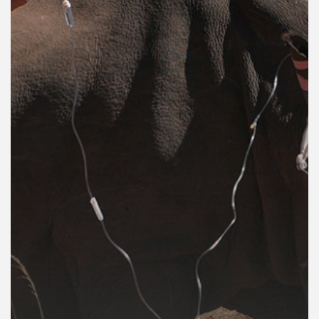
คุณ
เพลง
บทความ
ข่าว
และ
กิจกรรม
เกี่ยว
กับ
เรา