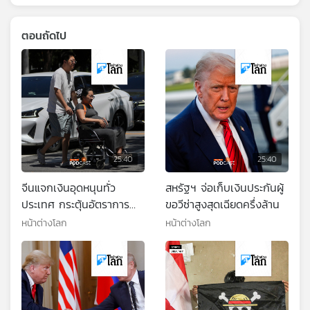
ตอนถัดไป
25:40
25:40
จีนแจกเงินอุดหนุนทั่ว
สหรัฐฯ จ่อเก็บเงินประกันผู้
ประเทศ กระตุ้นอัตราการ
ขอวีซ่าสูงสุดเฉียดครึ่งล้าน
เกิด
หน้าต่างโลก
หน้าต่างโลก