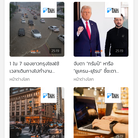
25:19
25:19
1 ใน 7 ของชาวกรุงโซลใช้
จับตา "ทรัมป์" หารือ
เวลาเดินทางไปทำงาน
"ยูเครน-ยุโรป" ชี้ชะตา
มากกว่า 2 ชั่วโมง
สงคราม
หน้าต่างโลก
หน้าต่างโลก
25:19
25:19