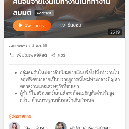
คนจีนจ่ายเงินไปทำงานในที่ทำงาน
เครือ
สมมติ
ข่าย
วิทยุ
ชื่นชอบ
ไทย
ฟังรายการ
พี
25:19
บี
เอส
วันที่เผยแพร่ : 13 ส.ค. 68
เพิ่มในเพลย์ลิสต์
แชร์
แผนที่
วิทยุ
กลุ่มคนรุ่นใหม่ชาวจีนนิยมจ่ายเงินเพื่อไปนั่งทำงานใน
เครือ
ออฟฟิศจนกลายเป็นปรากฏการณ์ใหม่ท่ามกลางปัญหา
ข่าย
ตลาดงานและเศรษฐกิจที่ซบเซา
ผู้ขับขี่ในสวิตเซอร์แลนด์อาจต้องเผชิญกับค่าปรับสูง
กว่า 3 ล้านบาทฐานขับรถเร็วเกินกำหนด
ผู้จัดรายการ
วินิจฐา จิตร์กรี
อธิปสุมนต์ เรืองรัตน์สุนทร