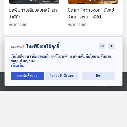
มลพิษทางเสียงส่งผลร้ายก
ปัญหา "คากงจอก" นั่งแช่
ว่าที่คิด
ร้านกาแฟเกาหลีใต้
หน้าต่างโลก
หน้าต่างโลก
ไทยพีบีเอสใช้คุกกี้
EN
TH
ตอนที่เกี่ยวข้อง
ดาวน์โหลด Thai PBS Podcast Application
เว็บไซต์ของเรามีการจัดเก็บคุกกี้ โปรดศึกษาเพิ่มเติมที่นโยบายคุ้มครอง
ข้อมูลส่วนบุคคล
เพิ่มเติม
ยอมรับทั้งหมด
ไม่ยอมรับทั้งหมด
ปิด
Ⓒ 2020 องค์การกระจายเสียงและแพร่ภาพสาธารณะแห่งประเทศไทย
25:19
25:19
คนเราใช้มือถือแบบไร้จุด
เอาชีวิตรอดในโลกยุค AI:
หมายนานกว่าที่คิด
เทคโนโลยีแห่งโอกาสหรือ
กำลังแย่งตำแหน่งงานของ
หน้าต่างโลก
หน้าต่างโลก