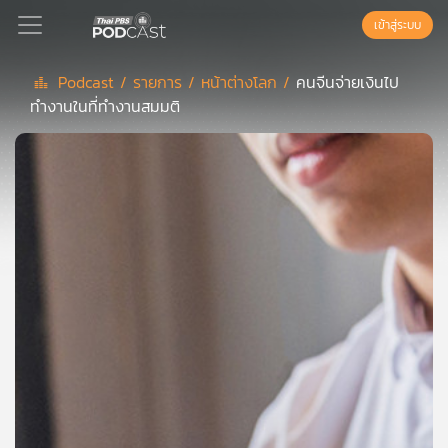
เข้าสู่ระบบ
Podcast /
รายการ /
หน้าต่างโลก /
คนจีนจ่ายเงินไป
ทำงานในที่ทำงานสมมติ
Podcast
เพล
ย์
ลิ
สต์
แนะนำ
เพล
ย์
ลิ
สต์
ของ