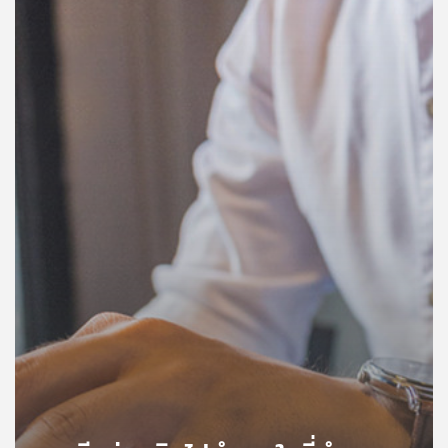
คุณ
เพลง
บทความ
ข่าว
และ
กิจกรรม
เกี่ยว
กับ
เรา