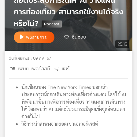
เครือ
การท่องเที่ยว สามารถใช้งานได้จริง
ข่าย
วิทยุ
หรือไม่?
ไทย
พี
ชื่นชอบ
ฟังรายการ
บี
25:15
เอส
วันที่เผยแพร่ : 09 ก.ค. 67
เพิ่มในเพลย์ลิสต์
แชร์
แผนที่
วิทยุ
เครือ
นักเขียนของ The New York Times บอกเล่า
ข่าย
ประสบการณ์ออกเดินทางท่องเที่ยวต่างแดน โดยใช้ AI
ที่พัฒนาขึ้นมาเพื่อการท่องเที่ยว วางแผนการเดินทาง
ให้ โดยพบว่า AI แต่ละโปรแกรมมีจุดแข็งจุดอ่อนแตก
ต่างกันไป
วิธีการนำศพลงจากยอดเขาเอเวอร์เรสต์