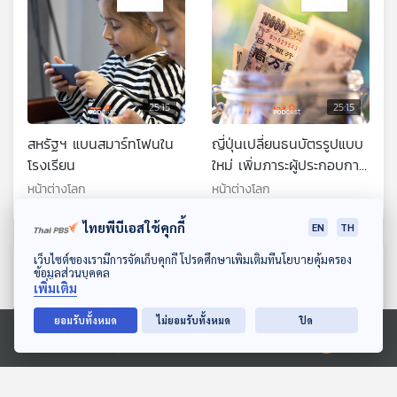
25:15
25:15
สหรัฐฯ แบนสมาร์ทโฟนใน
ญี่ปุ่นเปลี่ยนธนบัตรรูปแบบ
โรงเรียน
ใหม่ เพิ่มภาระผู้ประกอบการ
รายย่อย
หน้าต่างโลก
หน้าต่างโลก
ไทยพีบีเอสใช้คุกกี้
EN
TH
ดาวน์โหลด Thai PBS Podcast Application
เว็บไซต์ของเรามีการจัดเก็บคุกกี้ โปรดศึกษาเพิ่มเติมที่นโยบายคุ้มครอง
ตอนที่เกี่ยวข้อง
ข้อมูลส่วนบุคคล
เพิ่มเติม
ยอมรับทั้งหมด
ไม่ยอมรับทั้งหมด
ปิด
Ⓒ 2020 องค์การกระจายเสียงและแพร่ภาพสาธารณะแห่งประเทศไทย