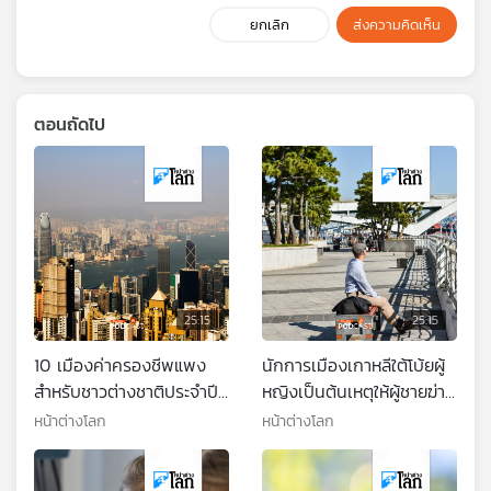
ยกเลิก
ส่งความคิดเห็น
ตอนถัดไป
25:15
25:15
10 เมืองค่าครองชีพแพง
นักการเมืองเกาหลีใต้โบ้ยผู้
สำหรับชาวต่างชาติประจำปี
หญิงเป็นต้นเหตุให้ผู้ชายฆ่า
2024
ตัวตายเพิ่มมากขึ้น
หน้าต่างโลก
หน้าต่างโลก