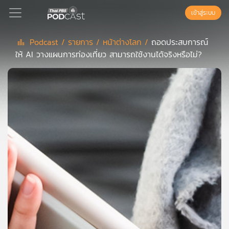
เข้าสู่ระบบ
Podcast /
รายการ /
หน้าต่างโลก /
ถอดประสบการณ์
ให้ AI วางแผนการท่องเที่ยว สามารถใช้งานได้จริงหรือไม่?
Podcast
เพล
ย์
ลิ
สต์
แนะนำ
เพล
ย์
ลิ
สต์
ของ