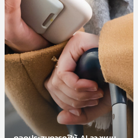
คุณ
เพลง
บทความ
ข่าว
และ
กิจกรรม
เกี่ยว
กับ
เรา
ถอดประสบการณ์ให้ AI วางแผน