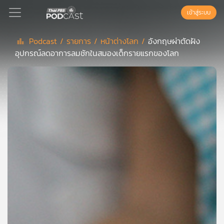
เข้าสู่ระบบ
Podcast /
รายการ /
หน้าต่างโลก /
อังกฤษผ่าตัดฝัง
อุปกรณ์ลดอาการลมชักในสมองเด็กรายแรกของโลก
Podcast
เพล
ย์
ลิ
สต์
แนะนำ
เพล
ย์
ลิ
สต์
ของ