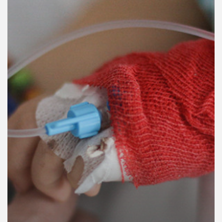
คุณ
เพลง
บทความ
ข่าว
และ
กิจกรรม
เกี่ยว
กับ
เรา