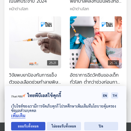
ในโลกประจำปี 2024
พยาบาลหลังกินมันฝรั่งทอด
กรอบรสเผ็ด
หน้าต่างโลก
หน้าต่างโลก
25:21
25:21
วิจัยพบยาป้องกันการแข็ง
อัตราการฉีดวัคซีนของเด็ก
ตัวของเลือดช่วยทำลายพิษ
ทั่วโลก ต่ำกว่าช่วงก่อนการ
งูเห่าได้
ระบาดของโควิด-19
หน้าต่างโลก
หน้าต่างโลก
ไทยพีบีเอสใช้คุกกี้
EN
TH
ดาวน์โหลด Thai PBS Podcast Application
เว็บไซต์ของเรามีการจัดเก็บคุกกี้ โปรดศึกษาเพิ่มเติมที่นโยบายคุ้มครอง
ข้อมูลส่วนบุคคล
ตอนที่เกี่ยวข้อง
เพิ่มเติม
ยอมรับทั้งหมด
ไม่ยอมรับทั้งหมด
ปิด