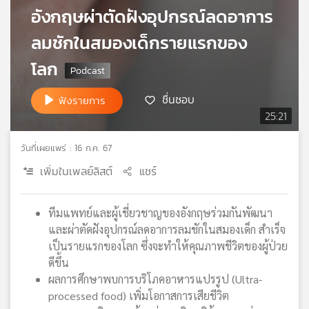
อังกฤษผ่าตัดฝังอุปกรณ์ลดอาการ
เครือ
ข่าย
ลมชักในสมองเด็กรายแรกของ
วิทยุ
ไทย
โลก
พี
บี
ชื่นชอบ
ฟังรายการ
เอส
25:21
วันที่เผยแพร่ : 16 ก.ค. 67
แผนที่
เพิ่มในเพลย์ลิสต์
แชร์
วิทยุ
เครือ
ข่าย
ทีมแพทย์และผู้เชี่ยวชาญของอังกฤษร่วมกันพัฒนา
และผ่าตัดฝังอุปกรณ์ลดอาการลมชักในสมองเด็ก สำเร็จ
เป็นรายแรกของโลก ซึ่งจะทำให้คุณภาพชีวิตของผู้ป่วย
ดีขึ้น
ผลการศึกษาพบการบริโภคอาหารแปรรูป (Ultra-
processed food) เพิ่มโอกาสการเสียชีวิต