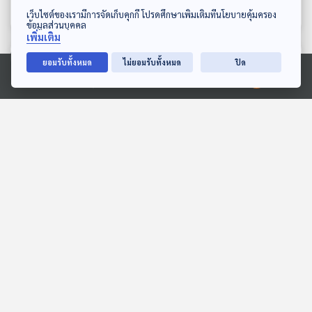
Gen Z & Classical Music
Gen Z & Classical Music
ดาวน์โหลด Thai PBS Podcast Application
คลาสสิก part 1
คลาสสิก part 2
เว็บไซต์ของเรามีการจัดเก็บคุกกี้ โปรดศึกษาเพิ่มเติมที่นโยบายคุ้มครอง
ข้อมูลส่วนบุคคล
เพิ่มเติม
ตอนที่เกี่ยวข้อง
ยอมรับทั้งหมด
ไม่ยอมรับทั้งหมด
ปิด
Ⓒ 2020 องค์การกระจายเสียงและแพร่ภาพสาธารณะแห่งประเทศไทย
EP. 351: แนะนำ Opera ที่
EP. 58: ตัวตนที่แท้จริง กับ
นิยมแสดงในช่วง
สิ่งที่ไม่ได้อยากเป็นของ
Christmas
“ก้อง สหรัถ”
Gen Z & Classical Music
นักผจญเพลง Podcast