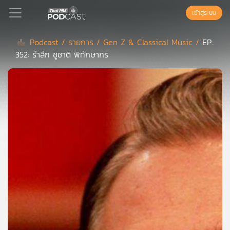
เข้าสู่ระบบ
Podcast /
รายการ /
Gen Z & Classical Music /
EP.
352: รำลึก ชูชาติ พิทักษากร
Podcast
เพล
ย์
ลิ
สต์
แนะนำ
เพล
ย์
ลิ
สต์
ของ