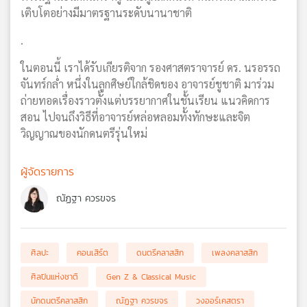
เติบโตอย่างมีมาตรฐานระดับนานาชาติ
.
ในตอนนี้ เราได้รับเกียรติจาก รองศาสตราจารย์ ดร. นรอรรถ
จันทร์กล่ำ หนึ่งในลูกศิษย์ใกล้ชิดของ อาจารย์ชูชาติ มาร่วม
ถ่ายทอดเรื่องราวตั้งแต่บรรยากาศในชั้นเรียน แนวคิดการ
สอน ไปจนถึงวิธีที่อาจารย์หล่อหลอมทั้งทักษะและจิต
วิญญาณของนักดนตรีรุ่นใหม่
ผู้จัดรายการ
ณัฏฐา ควรขจร
ศิลปะ
คอนเสิร์ต
ดนตรีคลาสสิก
เพลงคลาสสิก
ศิลปินแห่งชาติ
Gen Z & Classical Music
นักดนตรีคลาสสิก
ณัฏฐา ควรขจร
วงออร์เคสตรา