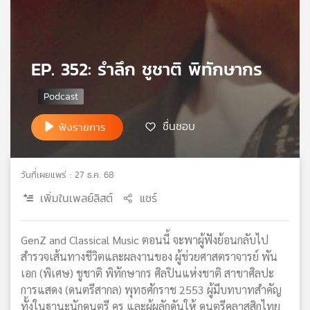
เครือ
ข่าย
วิทยุ
ไทย
EP. 352: รำลึก ชูชาติ พิทักษากร
พี
บี
เอส
ชื่นชอบ
ฟังรายการ
แผนที่
วิทยุ
วันที่เผยแพร่ : 27 ธ.ค. 68
เครือ
เพิ่มในเพลย์ลิสต์
แชร์
ข่าย
GenZ and Classical Music ตอนนี้ จะพาผู้ฟังย้อนกลับไป
สำรวจเส้นทางชีวิตและผลงานของ ผู้ช่วยศาสตราจารย์ พัน
เอก (พิเศษ) ชูชาติ พิทักษากร ศิลปินแห่งชาติ สาขาศิลปะ
การแสดง (ดนตรีสากล) พุทธศักราช 2553 ผู้มีบทบาทสำคัญ
ทั้งในฐานะนักดนตรี ครู และผู้ผลักดันให้ ดนตรีคลาสสิกไทย