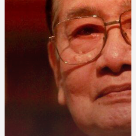
คุณ
เพลง
บทความ
ข่าว
และ
กิจกรรม
เกี่ยว
กับ
เรา