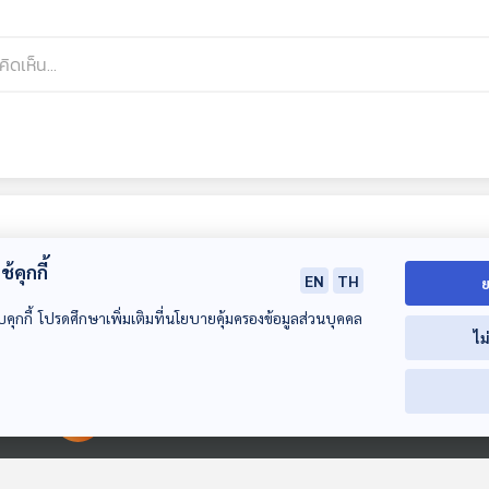
้คุกกี้
EN
TH
ย
บคุกกี้ โปรดศึกษาเพิ่มเติมที่นโยบายคุ้มครองข้อมูลส่วนบุคคล
ไม
00:00:00
00:00:00
EP. 360: George
EP. 361: วิทยาศาสตร์
EP. 362: นักประ
Gershwin นัก
การแสดง คืออะไร
ผู้ทำให้ Double