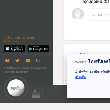
ความคิดเห็น (
0
)
ดาวน์โหลด Thai PBS Podcast
Application
ตอนถัดไป
ไทยพีบีเอสใช
Ⓒ 2020 องค์การกระจายเสียงและแพร่ภาพ
เว็บไซต์ของเรามีการจัดเก็
สาธารณะแห่งประเทศไทย
เพิ่มเติม
EP. 359: George
Gershwin นัก