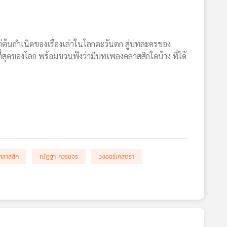
่ต้นกำเนิดของเรื่องเล่าในโลกตะวันตก สู่บทละครของ
ุดของโลก พร้อมชวนฟังว่ามีบทเพลงคลาสสิกใดบ้าง ที่ได้
คลาสสิก
ณัฏฐา ควรขจร
วงออร์เคสตรา