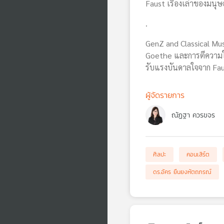
Faust เรื่องเล่าของมนุ
.
GenZ and Classical Mus
Goethe และการตีความใน
รับแรงบันดาลใจจาก Fa
ผู้จัดรายการ
ณัฏฐา ควรขจร
ศิลปะ
คอนเสิร์ต
ดร.อัคร ยืนยงหัตถภรณ์