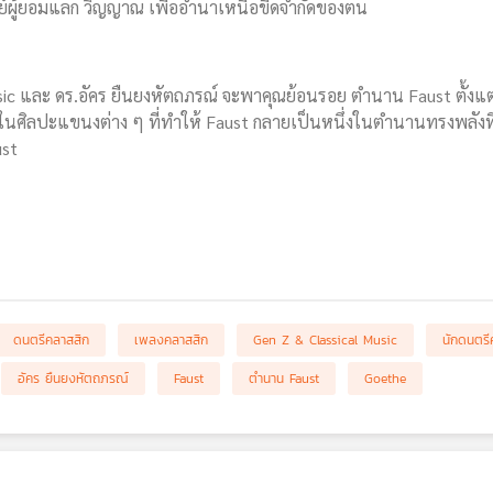
ษย์ผู้ยอมแลก วิญญาณ เพื่ออำนาเหนือขีดจำกัดของตน
ic และ ดร.อัคร ยืนยงหัตถภรณ์ จะพาคุณย้อนรอย ตำนาน Faust ตั้งแต
ศิลปะแขนงต่าง ๆ ที่ทำให้ Faust กลายเป็นหนึ่งในตำนานทรงพลังที่ส
ust
ดนตรีคลาสสิก
เพลงคลาสสิก
Gen Z & Classical Music
นักดนตรี
อัคร ยืนยงหัตถภรณ์
Faust
ตำนาน Faust
Goethe