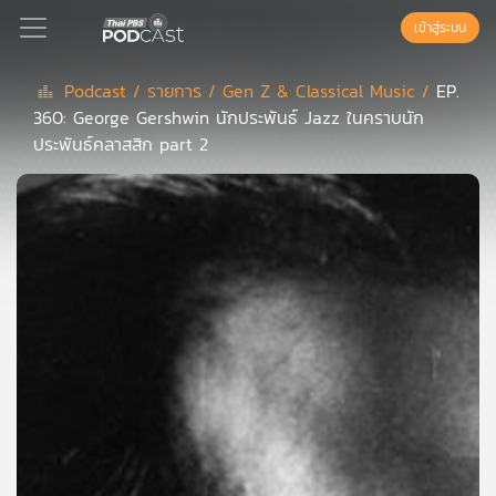
เข้าสู่ระบบ
Podcast /
รายการ /
Gen Z & Classical Music /
EP.
360: George Gershwin นักประพันธ์ Jazz ในคราบนัก
Podcast
ประพันธ์คลาสสิก part 2
เพล
ย์
ลิ
สต์
แนะนำ
เพล
ย์
ลิ
สต์
ของ