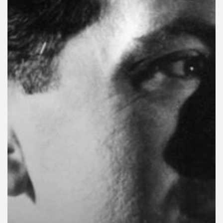
คุณ
เพลง
บทความ
ข่าว
และ
กิจกรรม
เกี่ยว
กับ
เรา