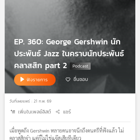
เครือ
ข่าย
วิทยุ
ไทย
พี
EP. 360: George Gershwin นัก
บี
เอส
ประพันธ์ Jazz ในคราบนักประพันธ์
คลาสสิก part 2
แผนที่
วิทยุ
ชื่นชอบ
ฟังรายการ
เครือ
ข่าย
วันที่เผยแพร่ : 21 ก.พ. 69
เพิ่มในเพลย์ลิสต์
แชร์
เมื่อพูดถึง Gershwin หลายคนอาจนึกถึงดนตรีที่ฟังแล้ว ไม่
คลาสสิกจ๋า แต่ก็ไม่ใช่แจ๊สเสียทีเดียว