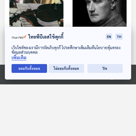
ไทยพีบีเอสใช้คุกกี้
EN
TH
EP. 363: นักประพันธ์ผู้ทำให้
EP. 364: Ralph Vaughan
ดาวน์โหลด Thai PBS Podcast Application
Viola เฉิดฉาย
Williams นักประพันธ์ผู้
เว็บไซต์ของเรามีการจัดเก็บคุกกี้ โปรดศึกษาเพิ่มเติมที่นโยบายคุ้มครอง
ข้อมูลส่วนบุคคล
ปลุกชีวิตเพลงพื้นบ้าน
Gen Z & Classical Music
Gen Z & Classical Music
เพิ่มเติม
อังกฤษ
ยอมรับทั้งหมด
ไม่ยอมรับทั้งหมด
ปิด
Ⓒ 2020 องค์การกระจายเสียงและแพร่ภาพสาธารณะแห่งประเทศไทย
ตอนที่เกี่ยวข้อง