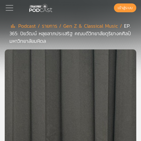
เข้าสู่ระบบ
Podcast /
รายการ /
Gen Z & Classical Music /
EP.
365: ปิยวัฒน์ หลุยลาภประเสริฐ คณบดีวิทยาลัยดุริยางคศิลป์
Podcast
มหาวิทยาลัยมหิดล
เพล
ย์
ลิ
สต์
แนะนำ
เพล
ย์
ลิ
สต์
ของ