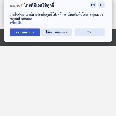
ไทยพีบีเอสใช้คุกกี้
Maestro แห่งศตวรรษ
เวลาสำคัญวงการดนตรี
EN
TH
คลาสสิก
Gen Z & Classical Music
Gen Z & Classical Music
ดาวน์โหลด Thai PBS Podcast Application
เว็บไซต์ของเรามีการจัดเก็บคุกกี้ โปรดศึกษาเพิ่มเติมที่นโยบายคุ้มครอง
ข้อมูลส่วนบุคคล
เพิ่มเติม
ยอมรับทั้งหมด
ไม่ยอมรับทั้งหมด
ปิด
ตอนที่เกี่ยวข้อง
Ⓒ 2020 องค์การกระจายเสียงและแพร่ภาพสาธารณะแห่งประเทศไทย
EP. 883: เทคโนโลยีกับ
EP. 64: เส้นทางกีตาร์
ศิลปะ...เข้ากันได้ไหม?
FIGHTER ‘โอ้ เสกสรรค์ x
ชัด ชัยชัตน์’
Sci & Tech
นักผจญเพลง Podcast