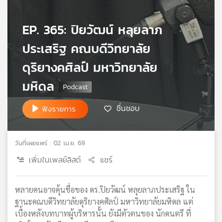
เครือ
ข่าย
EP. 365: ปิยวัฒน์ หลุยลาภ
วิทยุ
ไทย
ประเสริฐ คณบดีวิทยาลัย
พี
ดุริยางคศิลป์ มหาวิทยาลัย
บี
เอส
มหิดล
ชื่นชอบ
ฟังรายการ
แผนที่
วิทยุ
เครือ
วันที่เผยแพร่ : 02 เม.ย. 69
ข่าย
เพิ่มในเพลย์ลิสต์
แชร์
หลายคนอาจคุ้นชื่อของ ดร.ปิยวัฒน์ หลุยลาภประเสริฐ ใน
ฐานะคณบดีวิทยาลัยดุริยางคศิลป์ มหาวิทยาลัยมหิดล แต่
เบื้องหลังบทบาทผู้บริหารนั้น ยังมีตัวตนของ นักดนตรี ที่