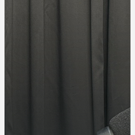
คุณ
เพลง
บทความ
ข่าว
และ
กิจกรรม
เกี่ยว
กับ
เรา