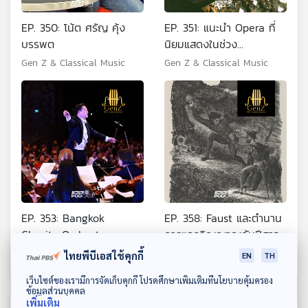
EP. 350: โน้ต ศรัญ คุ้ง
EP. 351: แนะนำ Opera ที่
บรรพต
นิยมแสดงในช่วง
Christmas
Gen Z & Classical Music
Gen Z & Classical Music
EP. 353: Bangkok
EP. 358: Faust และตำนาน
Charity Orchestra
การแลกวิญญาณกับปีศาจ
Gen Z & Classical Music
Gen Z & Classical Music
ไทยพีบีเอสใช้คุกกี้
EN
TH
ดาวน์โหลด Thai PBS Podcast Application
เว็บไซต์ของเรามีการจัดเก็บคุกกี้ โปรดศึกษาเพิ่มเติมที่นโยบายคุ้มครอง
ข้อมูลส่วนบุคคล
เพิ่มเติม