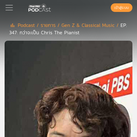
เข้าสู่ระบบ
Podcast /
รายการ /
Gen Z & Classical Music /
EP.
347: กว่าจะเป็น Chris The Pianist
Podcast
เพล
ย์
ลิ
สต์
แนะนำ
เพล
ย์
ลิ
สต์
ของ