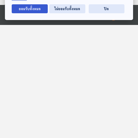
ตอนที่เกี่ยวข้อง
ยอมรับทั้งหมด
ไม่ยอมรับทั้งหมด
ปิด
Ⓒ 2020 องค์การกระจายเสียงและแพร่ภาพสาธารณะแห่งประเทศไทย
EP. 93: The Darkest
EP. 96: จอย T-Skirt กับ
Romance คิดอย่างไรก็ได้ที่
การผ่านโรคร้าย และ
ไม่เหมือนเดิม
มิตรภาพจาก KITA 40UP
นักผจญเพลง Podcast
นักผจญเพลง Podcast