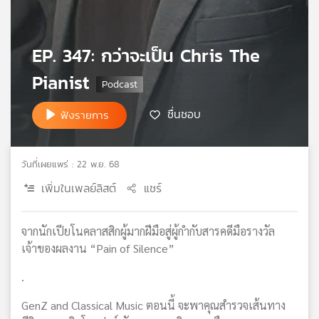
เครือ
ข่าย
วิทยุ
EP. 347: กว่าจะเป็น Chris The
ไทย
Pianist
พี
บี
เอส
ชื่นชอบ
ฟังรายการ
แผนที่
วันที่เผยแพร่ : 22 พ.ย. 68
วิทยุ
เพิ่มในเพลย์ลิสต์
แชร์
เครือ
ข่าย
จากนักเปียโนคลาสสิกผู้มากฝีมือสู่ผู้กำกับสารคดีมือรางวัล
เจ้าของผลงาน “Pain of Silence”
.
GenZ and Classical Music ตอนนี้ จะพาคุณสำรวจเส้นทาง