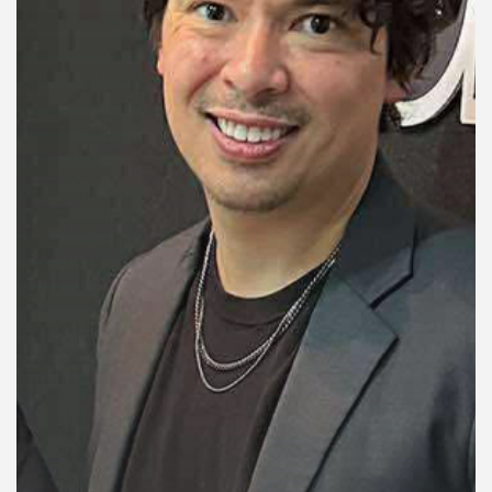
คุณ
เพลง
บทความ
ข่าว
และ
กิจกรรม
เกี่ยว
กับ
เรา