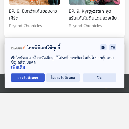
EP. 8: ยิ่งกว่าแค้นของชาว
EP. 9: Kyrgyzstan สุด
เคิร์ด
แร้นแค้นในดินแดนสวยเสียด
ฟ้าที่ปามีร์
Beyond Chronicles
Beyond Chronicles
ไทยพีบีเอสใช้คุกกี้
EN
TH
ตอนที่เกี่ยวข้อง
ดาวน์โหลด Thai PBS Podcast Application
เว็บไซต์ของเรามีการจัดเก็บคุกกี้ โปรดศึกษาเพิ่มเติมที่นโยบายคุ้มครอง
ข้อมูลส่วนบุคคล
เพิ่มเติม
ยอมรับทั้งหมด
ไม่ยอมรับทั้งหมด
ปิด
Ⓒ 2020 องค์การกระจายเสียงและแพร่ภาพสาธารณะแห่งประเทศไทย
EP. 722: สินค้าแบรนด์หรู
EP. 688: ธนาคารศาสนา
ไทย จะเกิดขึ้นจริงได้หรือไม่
แก้ปัญหาเงินวัดได้จริงหรือ
?
?
เศรษฐกิจติดบ้าน
เศรษฐกิจติดบ้าน