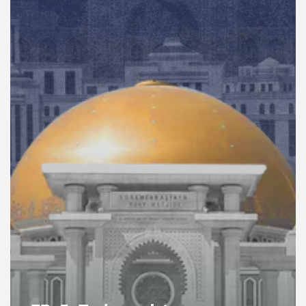
คุณ
เพลง
บทความ
ข่าว
และ
กิจกรรม
เกี่ยว
กับ
เรา