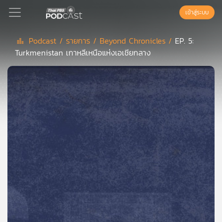
เข้าสู่ระบบ
Podcast /
รายการ /
Beyond Chronicles /
EP. 5:
Turkmenistan เกาหลีเหนือแห่งเอเชียกลาง
Podcast
เพล
ย์
ลิ
สต์
แนะนำ
เพล
ย์
ลิ
สต์
ของ