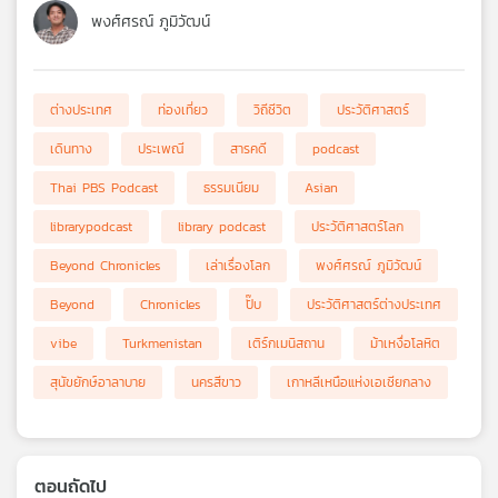
พงศ์ศรณ์ ภูมิวัฒน์
ต่างประเทศ
ท่องเที่ยว
วิถีชีวิต
ประวัติศาสตร์
เดินทาง
ประเพณี
สารคดี
podcast
Thai PBS Podcast
ธรรมเนียม
Asian
librarypodcast
library podcast
ประวัติศาสตร์โลก
Beyond Chronicles
เล่าเรื่องโลก
พงศ์ศรณ์ ภูมิวัฒน์
Beyond
Chronicles
ปั๊บ
ประวัติศาสตร์ต่างประเทศ
vibe
Turkmenistan
เติร์กเมนิสถาน
ม้าเหงื่อโลหิต
สุนัขยักษ์อาลาบาย
นครสีขาว
เกาหลีเหนือแห่งเอเชียกลาง
ตอนถัดไป