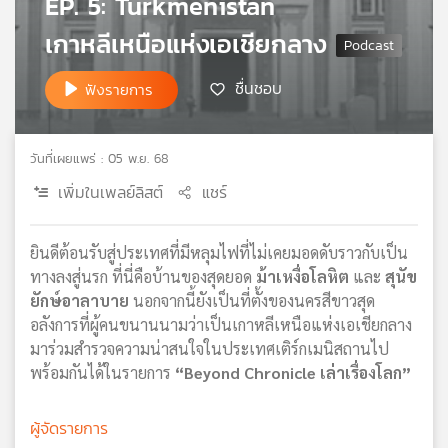
EP. 5: Turkmenistan
เครือ
เกาหลีเหนือแห่งเอเชียกลาง
ข่าย
วิทยุ
ชื่นชอบ
ไทย
ฟังรายการ
พี
บี
เอส
วันที่เผยแพร่ : 05 พ.ย. 68
เพิ่มในเพลย์ลิสต์
แชร์
แผนที่
วิทยุ
ยินดีต้อนรับสู่ประเทศที่มีหลุมไฟที่ไม่เคยมอดดับราวกับเป็น
เครือ
ทางลงสู่นรก ที่นี่คือบ้านของสุดยอด
ม้าเหงื่อโลหิต
และ
สุนัข
ข่าย
ยักษ์อาลาบาย
นอกจากนี้ยังเป็นที่ตั้งของนครสีขาวสุด
อลังการที่ผู้คนขนานนามว่าเป็นเกาหลีเหนือแห่งเอเชียกลาง
มาร่วมสำรวจความน่าสนใจในประเทศเติร์กเมนิสถานไป
พร้อมกันได้ในรายการ
“Beyond Chronicle เล่าเรื่องโลก”
ผู้จัดรายการ