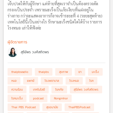
เจ็บปวดให้กับผู้รักษา แต่ท้ายที่สุดเราจำเป็นต้องตรวจคัด
กรองเป็นประจำ เพราะมะเร็งเป็นภัยเงียบที่แฝงอยู่ใน
ร่างกาย กว่าจะแสดงอาการก็อาจเข้าระยะที่ 4 (ระยะสุดท้าย)
เทคโนโลยีนี้เป็นอย่างไร รักษามะเร็งชนิดใดได้บ้าง รายการ
โรงหมอ เล่าให้ฟังค่ะ
ผู้จัดรายการ
สุรีย์พร วงศ์สถิตพร
thaipbsradio
thaipbs
สุขภาพ
ยา
มะเร็ง
หมอ
แพทย์
โรงพยาบาล
โรงหมอ
โรค
ความร้อน
เทคโนโลยี
โรคภัย
สุรีย์พร วงศ์สถิตพร
โรคมะเร็ง
podcast
Rongmhor
Thai PBS Podcast
สุขอนามัย
ThaiPBSPodcast