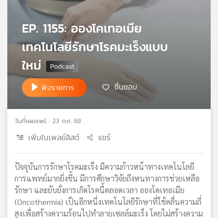
เครือ
ข่าย
EP. 1155: อองโคเทอเมีย
วิทยุ
ไทย
เทคโนโลยีรักษาโรคมะเร็งแบบ
พี
ใหม่
บี
เอส
ชื่นชอบ
ฟังรายการ
แผนที่
วันที่เผยแพร่ : 23 ต.ค. 68
วิทยุ
เครือ
เพิ่มในเพลย์ลิสต์
แชร์
ข่าย
ปัจจุบันการรักษาโรคมะเร็ง มีความก้าวหน้าทางเทคโนโลยี
การแพทย์มากยิ่งขึ้น มีการศึกษาวิจัยถึงหนทางการช่วยเหลือ
รักษา และยับยั่งการเกิดโรคนี้ตลอดเวลา อองโคเทอเมีย
(Oncothermia) เป็นอีกหนึ่งเทคโนโลยีรักษาที่ใช้คลื่นความถี่
สูงเพื่อสร้างความร้อนไปทำลายเซลล์มะเร็ง โดยไม่สร้างความ