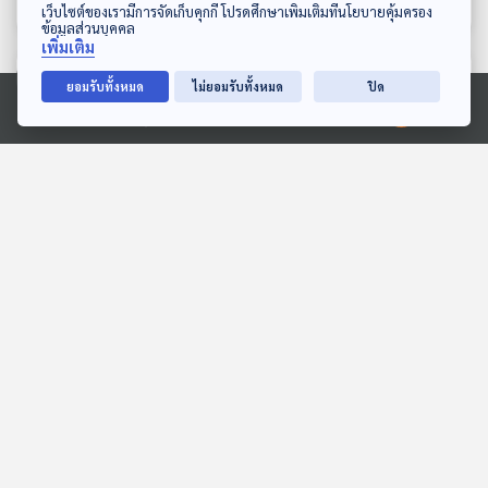
ดาวน์โหลด Thai PBS Podcast Application
เว็บไซต์ของเรามีการจัดเก็บคุกกี้ โปรดศึกษาเพิ่มเติมที่นโยบายคุ้มครอง
ข้อมูลส่วนบุคคล
เพิ่มเติม
ตอนที่เกี่ยวข้อง
ยอมรับทั้งหมด
ไม่ยอมรับทั้งหมด
ปิด
Ⓒ 2020 องค์การกระจายเสียงและแพร่ภาพสาธารณะแห่งประเทศไทย
Sci & Tech Movie | The
Sci & Tech Movie | โลก
Core แก่นโลกหยุดหมุน
จะอวสานไหม ? หากเกิด
ของจริงต่างจากจินตนาการ
หายนะ "พายุสุริยะ" ครั้งใหญ่
Sci & Tech Movie
Sci & Tech Movie