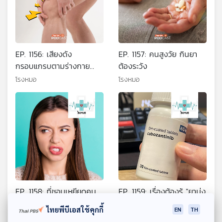
EP. 1156: เสียงดัง
EP. 1157: คนสูงวัย กินยา
กรอบแกรบตามร่างกาย
ต้องระวัง
สัญญาณอันตรายหรือเรื่อง
โรงหมอ
โรงหมอ
ปกติ
EP. 1158: ที่ชอบเหยียดคน
EP. 1159: เรื่องต้องรู้ "ยามุ่ง
อื่น เพราะเป็นคนมีปมด้อย
เป้า" รักษาโรคมะเร็ง
ไทยพีบีเอสใช้คุกกี้
EN
TH
ในชีวิตจริงหรือ ?
โรงหมอ
โรงหมอ