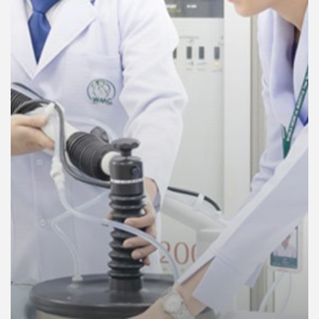
คุณ
เพลง
บทความ
ข่าว
และ
กิจกรรม
เกี่ยว
กับ
เรา