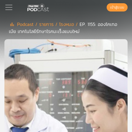
เข้าสู่ระบบ
Podcast /
รายการ /
โรงหมอ /
EP. 1155: อองโคเทอ
เมีย เทคโนโลยีรักษาโรคมะเร็งแบบใหม่
Podcast
เพล
ย์
ลิ
สต์
แนะนำ
เพล
ย์
ลิ
สต์
ของ