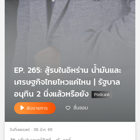
เครือ
ข่าย
วิทยุ
ไทย
พี
บี
เอส
EP. 265: สู้รบในอิหร่าน น้ำมันและ
แผนที่
วิทยุ
เศรษฐกิจไทยไหวแค่ไหน | รัฐบาล
เครือ
อนุทิน 2 นิ่งแล้วหรือยัง
ข่าย
ชื่นชอบ
ฟังรายการ
วันที่เผยแพร่ : 06 มี.ค. 69