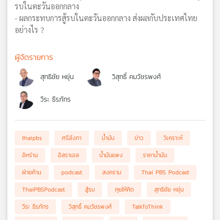
รบในตะวันออกกลาง
- ผลกระทบการสู้รบในตะวันออกกลาง ส่งผลกับประเทศไทย
อย่างไร ?
ผู้จัดรายการ
สุทธิชัย หยุ่น
วิสุทธิ์ คมวัชรพงศ์
วีระ ธีรภัทร
thaipbs
ศรีลังกา
น้ำมัน
ข่าว
วิเคราะห์
อิหร่าน
อิสราเอล
น้ำมันแพง
ราคาน้ำมัน
ฝ่ายค้าน
podcast
สงคราม
Thai PBS Podcast
ThaiPBSPodcast
สู้รบ
คุยให้คิด
สุทธิชัย หยุ่น
วีระ ธีรภัทร
วิสุทธิ์ คมวัชรพงศ์
TalkToThink