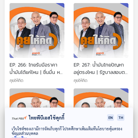
EP. 266: ไทยรับมือราคา
EP. 267: น้ำมันไทยปัญหา
น้ำมันได้แค่ไหน | ชื่นมื่น หนู
อยู่ตรงไหน | รัฐบาลสอบตก
รอหนิมตั้งนาน | ลือคดีฮั้ว
การสร้างความเชื่อมั่น |
คุยให้คิด
คุยให้คิด
สว. ไม่ผิดแม้แต่คนเดียว
อนุทิน นายกฯ คนที่ 32
ไทยพีบีเอสใช้คุกกี้
EN
TH
ดาวน์โหลด Thai PBS Podcast Application
เว็บไซต์ของเรามีการจัดเก็บคุกกี้ โปรดศึกษาเพิ่มเติมที่นโยบายคุ้มครอง
ข้อมูลส่วนบุคคล