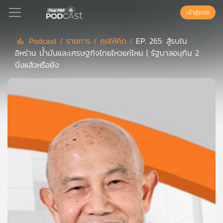
เข้าสู่ระบบ
Podcast /
รายการ /
คุยให้คิด /
EP. 265: สู้รบใน
อิหร่าน น้ำมันและเศรษฐกิจไทยไหวแค่ไหน | รัฐบาลอนุทิน 2
Podcast
นิ่งแล้วหรือยัง
เพล
ย์
ลิ
สต์
แนะนำ
เพล
ย์
ลิ
สต์
ของ