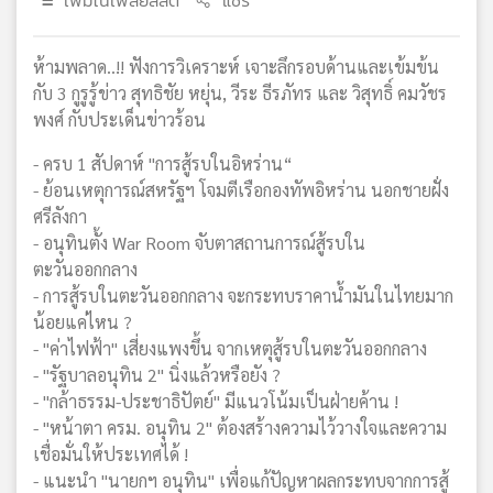
เพิ่มในเพลย์ลิสต์
แชร์
ห้ามพลาด..!! ฟังการวิเคราะห์ เจาะลึกรอบด้านและเข้มข้น
กับ 3 กูรูรู้ข่าว สุทธิชัย หยุ่น, วีระ ธีรภัทร และ วิสุทธิ์ คมวัชร
พงศ์ กับประเด็นข่าวร้อน
- ครบ 1 สัปดาห์ "การสู้รบในอิหร่าน“
- ย้อนเหตุการณ์สหรัฐฯ โจมตีเรือกองทัพอิหร่าน นอกชายฝั่ง
ศรีลังกา
- อนุทินตั้ง War Room จับตาสถานการณ์สู้รบใน
ตะวันออกกลาง
- การสู้รบในตะวันออกกลาง จะกระทบราคาน้ำมันในไทยมาก
น้อยแค่ไหน ?
- "ค่าไฟฟ้า" เสี่ยงแพงขึ้น จากเหตุสู้รบในตะวันออกกลาง
- "รัฐบาลอนุทิน 2" นิ่งแล้วหรือยัง ?
- "กล้าธรรม-ประชาธิปัตย์" มีแนวโน้มเป็นฝ่ายค้าน !
- "หน้าตา ครม. อนุทิน 2" ต้องสร้างความไว้วางใจและความ
เชื่อมั่นให้ประเทศได้ !
- แนะนำ "นายกฯ อนุทิน" เพื่อแก้ปัญหาผลกระทบจากการสู้