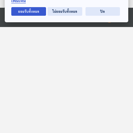
เพิ่มเติม
EP. 268: เบื้องหลังน้ำมันขึ้น
EP. 269: นายกฯ วอน
ยอมรับทั้งหมด
ไม่ยอมรับทั้งหมด
ปิด
6 บาท | วิกฤตน้ำมันกับผล
สงกรานต์อย่าตื่นตระหนก |
Ⓒ 2020 องค์การกระจายเสียงและแพร่ภาพสาธารณะแห่งประเทศไทย
ประโยชน์ทับซ้อน | อนุทินใน
สั่งรื้อค่าการกลั่น | พบ
คุยให้คิด
คุยให้คิด
ภาวะวิกฤต
ลักลอบขายน้ำมัน
ตอนที่เกี่ยวข้อง
EP. 184: พิภัช เวชอาภรณ์ |
EP. 255: พระสงฆ์ไทย เป็น
รอบ 14.00 | วันเด็ก 2569
ง่ายไปหรือเปล่า
Podcaster ตัวน้อย
The Active Podcast