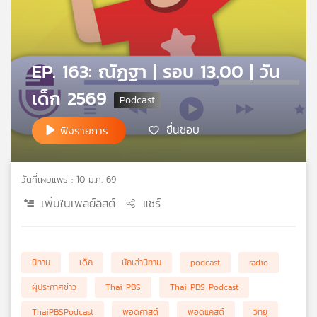
คุณ
เพลง
EP. 163: ณัฏฐา | รอบ 13.00 | วัน
เด็ก 2569
บทความ
ชื่นชอบ
ฟังรายการ
ข่าว
และ
วันที่เผยแพร่ : 10 ม.ค. 69
กิจกรรม
เพิ่มในเพลย์ลิสต์
แชร์
เกี่ยว
นิทาน
เด็ก
นักเล่านิทาน
podcast
radio
กับ
เรา
ผู้ประกาศข่าว
Thai PBS
Thai PBS Podcast
ThaiPBSPodcast
พอดคาสต์
พอดแคสต์
วิทยุ