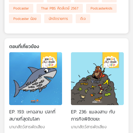
เครือ
Podcaster
Thai PBS คิดส์เดย์ 2567
Podcasterkids
ข่าย
Podcaster น้อย
นักจัดรายการ
ดีเจ
วิทยุ
ไทย
พี
บี
เอส
ตอนที่เกี่ยวข้อง
แผนที่
วิทยุ
เครือ
ข่าย
EP. 193: เหาฉลาม ปลาที่
EP. 236: แมลงสาบ กับ
สบายที่สุดในโลก
ภารกิจพิชิตขยะ
นานาสัตว์สารพัดเสียง
นานาสัตว์สารพัดเสียง