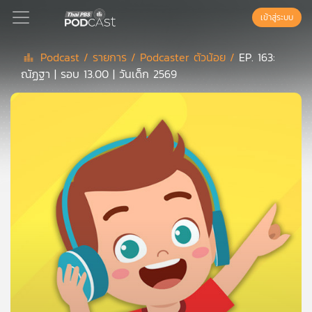
เข้าสู่ระบบ
Podcast /
รายการ /
Podcaster ตัวน้อย /
EP. 163:
ณัฏฐา | รอบ 13.00 | วันเด็ก 2569
Podcast
เพล
ย์
ลิ
สต์
แนะนำ
เพล
ย์
ลิ
สต์
ของ