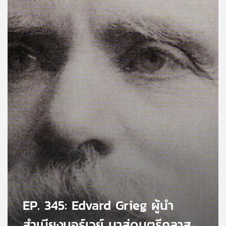
คุณ
เพลง
บทความ
ข่าว
และ
กิจกรรม
เกี่ยว
กับ
เรา
EP. 345: Edvard Grieg ผู้นำ
สำเนียงนอร์เวย์ มาสู่ดนตรีคลาส