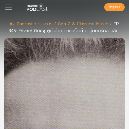
เข้าสู่ระบบ
Podcast /
รายการ /
Gen Z & Classical Music /
EP.
345: Edvard Grieg ผู้นำสำเนียงนอร์เวย์ มาสู่ดนตรีคลาสสิก
Podcast
เพล
ย์
ลิ
สต์
แนะนำ
เพล
ย์
ลิ
สต์
ของ