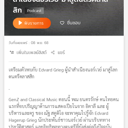
เครือ
สิก
ข่าย
วิทยุ
ชื่นชอบ
ฟังรายการ
ไทย
พี
บี
วันที่เผยแพร่ : 08 พ.ย. 68
เอส
เพิ่มในเพลย์ลิสต์
แชร์
แผนที่
เตรียมตัวพบกับ Edvard Grieg ผู้นำสำเนียงนอร์เวย์ มาสู่โลก
วิทยุ
ดนตรีคลาสสิก
เครือ
ข่าย
.
GenZ and Classical Music ตอนนี้ พณ ยนตรรักษ์ คนไทยคน
แรกที่จบปริญญาด้านการแสดงเปียโนจาก อิตาลี และ ผู้
บริหารและครู ของ ณัฐ สตูดิโอ จะพาคุณไปรู้จัก Edvard
Hagerup Grieg นักประพันธ์ชาวนอร์เวย์ ผ่านบริบททาง
ประวัติศาสตร์ และอิทธิพลทางดนตรีที่ยังส่งต่อถึงปัจจุบัน