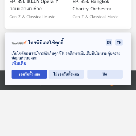
EP. 351: แนะนำ Opera ที่
EP. 353: Bangkok
นิยมแสดงในช่วง
Charity Orchestra
Christmas
Gen Z & Classical Music
Gen Z & Classical Music
ตอนที่เกี่ยวข้อง
ไทยพีบีเอสใช้คุกกี้
EN
TH
ดาวน์โหลด Thai PBS Podcast Application
เว็บไซต์ของเรามีการจัดเก็บคุกกี้ โปรดศึกษาเพิ่มเติมที่นโยบายคุ้มครอง
ข้อมูลส่วนบุคคล
เพิ่มเติม
ยอมรับทั้งหมด
ไม่ยอมรับทั้งหมด
ปิด
Ⓒ 2020 องค์การกระจายเสียงและแพร่ภาพสาธารณะแห่งประเทศไทย
EP. 343: เมื่อ GenY มาคุย
EP. 57: QUEEN ราชาใน
เกี่ยวกับดนตรีคลาสสิก
นามราชินี ที่เป็น LEGEND
ตลอดกาล
Gen Z & Classical Music
นักผจญเพลง Podcast