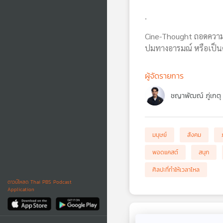
.
Cine-Thought ถอดความค
ปมทางอารมณ์ หรือเป็นค
ผู้จัดรายการ
ชญาพัฒณ์ ภู่เกตุ
มนุษย์
สังคม
พอดแคสต์
สนุก
ศิลปะที่ทำให้เวลาไหล
ดาวน์โหลด Thai PBS Podcast
Application