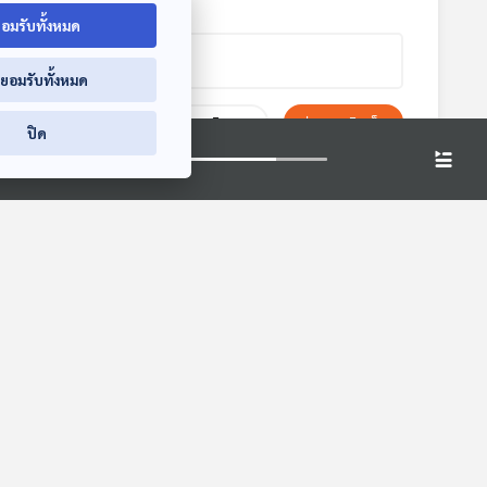
อมรับทั้งหมด
่ยอมรับทั้งหมด
ยกเลิก
ส่งความคิดเห็น
ปิด
ก
EP. 18: โดรนพลีชีพ
EP. 669: ร้านค้า
น
ปัจจัยเปลี่ยนกฎการ
ปลอดภาษี (Duty
สร้าง
ปะทะ กองทัพกัมพูชา
Free) ในสนามบิน