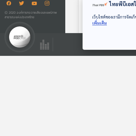
ความคิดเห็น (
0
)
ไทยพีบีเอสใช
Ⓒ 2020 องค์การกระจายเสียงและแพร่ภาพ
เว็บไซต์ของเรามีการจัดเก็
สาธารณะแห่งประเทศไทย
เพิ่มเติม
ตอนที่เกี่ยวข้อง
EP. 268: เบื้องหลัง
น้ำมันขึ้น 6 บาท |
วิกฤตน้ำมันกับผล