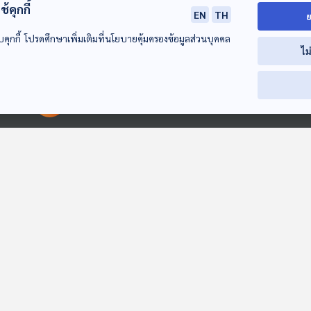
้คุกกี้
EN
TH
ย
บคุกกี้ โปรดศึกษาเพิ่มเติมที่นโยบายคุ้มครองข้อมูลส่วนบุคคล
ไม
00:00:00
00:00:00
EP. 21: ผู้หญิงใน
EP. 363: นักประพันธ์
EP. 266: ส่งออ
คราบนักบุญ
ผู้ทำให้ Viola เฉิด
ความเป็นจีนผ่า
ฉาย
“Storytelling” 