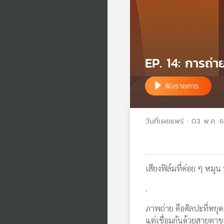
EP. 14: การถ่า
ฟังรายการ
วันที่เผยแพร่ : 03 พ.ค. 
เสียงฟิล์มที่ค่อย ๆ หมุ
.
ภาพถ่าย คือศิลปะที่หยุด
แต่เชื่อมกันด้วยสายตาข