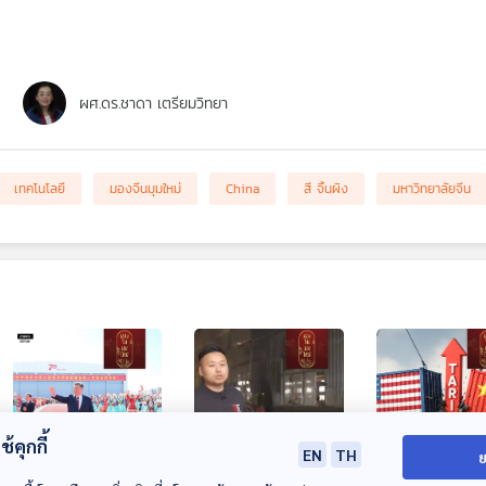
ผศ.ดร.ชาดา เตรียมวิทยา
เทคโนโลยี
มองจีนมุมใหม่
China
สี จิ้นผิง
มหาวิทยาลัยจีน
้คุกกี้
EN
TH
ย