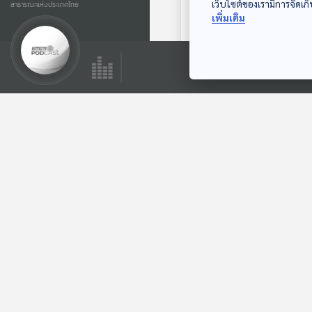
เว็บไซต์ของเรามีการจัดเก็
สาธารณะแห่งประเทศไทย
EP. 235: China
เพิ่มเติม
Standard 2035
ตอนที่2
มองจีนมุมใหม่
ตอนที่เกี่ยวข้อง
EP. 238: ว่าด้วย
Land Bridge ชุมพร
- ระนอง
เล่ารอบโลก