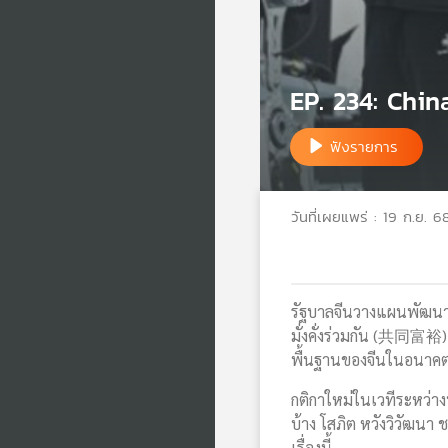
EP. 234: Chin
ฟังรายการ
วันที่เผยแพร่ : 19 ก.ย. 6
รัฐบาลจีนวางแผนพัฒนา
มั่งคั่งร่วมกัน (共同富裕)
พื้นฐานของจีนในอน
กติกาใหม่ในเวทีระหว่าง
บ้าง โสภิต หวังวิวัฒนา
เรื่องนี้