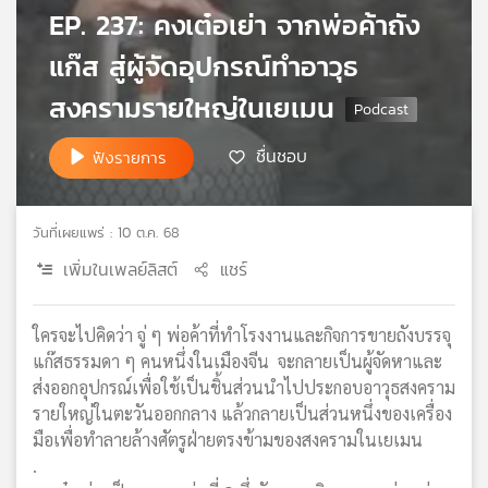
EP. 237: คงเต๋อเย่า จากพ่อค้าถัง
เครือ
ข่าย
แก๊ส สู่ผู้จัดอุปกรณ์ทำอาวุธ
วิทยุ
ไทย
สงครามรายใหญ่ในเยเมน
พี
บี
ชื่นชอบ
ฟังรายการ
เอส
วันที่เผยแพร่ : 10 ต.ค. 68
แผนที่
เพิ่มในเพลย์ลิสต์
แชร์
วิทยุ
เครือ
ข่าย
ใครจะไปคิดว่า จู่ ๆ พ่อค้าที่ทำโรงงานและกิจการขายถังบรรจุ
แก๊สธรรมดา ๆ คนหนึ่งในเมืองจีน จะกลายเป็นผู้จัดหาและ
ส่งออกอุปกรณ์เพื่อใช้เป็นชิ้นส่วนนำไปประกอบอาวุธสงคราม
รายใหญ่ในตะวันออกกลาง แล้วกลายเป็นส่วนหนึ่งของเครื่อง
มือเพื่อทำลายล้างศัตรูฝ่ายตรงข้ามของสงครามในเยเมน
.