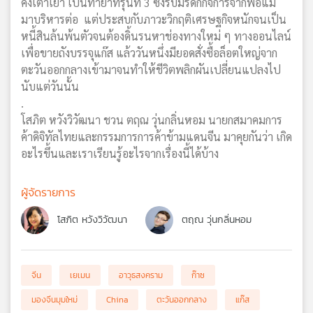
คงเต๋าเย่า เป็นทายาทรุ่นที่ 3 ซึ่งรับมรดกกิจการจากพ่อแม่
มาบริหารต่อ แต่ประสบกับภาวะวิกฤติเศรษฐกิจหนักจนเป็น
หนี้สินล้นพ้นตัวจนต้องดิ้นรนหาช่องทางใหม่ ๆ ทางออนไลน์
เพื่อขายถังบรรจุแก๊ส แล้ววันหนึ่งมียอดสั่งซื้อล็อตใหญ่จาก
ตะวันออกกลางเข้ามาจนทำให้ชีวิตพลิกผันเปลี่ยนแปลงไป
นับแต่วันนั้น
.
โสภิต หวังวิวัฒนา ชวน ตฤณ วุ่นกลิ่นหอม นายกสมาคมการ
ค้าดิจิทัลไทยและกรรมการการค้าข้ามแดนจีน มาคุยกันว่า เกิด
อะไรขึ้นและเราเรียนรู้อะไรจากเรื่องนี้ได้บ้าง
ผู้จัดรายการ
โสภิต หวังวิวัฒนา
ตฤณ วุ่นกลิ่นหอม
จีน
เยเมน
อาวุธสงคราม
ก๊าซ
มองจีนมุมใหม่
China
ตะวันออกกลาง
แก๊ส