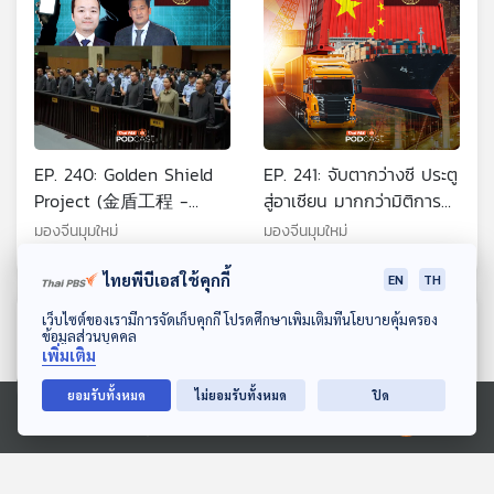
EP. 240: Golden Shield
EP. 241: จับตากว่างซี ประตู
Project (金盾工程 -
สู่อาเซียน มากกว่ามิติการค้า
โครงการโล่ทองคำ) เครื่อง
และการลงทุนอย่างไร เมื่อ
มองจีนมุมใหม่
มองจีนมุมใหม่
มือควบคุมทางไซเบอร์ของ
AI มีบทบาทมากขึ้น
จีนเพื่อจัดการแก๊งสแกมเม
ไทยพีบีเอสใช้คุกกี้
EN
TH
อร์
ดาวน์โหลด Thai PBS Podcast Application
ตอนที่เกี่ยวข้อง
เว็บไซต์ของเรามีการจัดเก็บคุกกี้ โปรดศึกษาเพิ่มเติมที่นโยบายคุ้มครอง
ข้อมูลส่วนบุคคล
เพิ่มเติม
ยอมรับทั้งหมด
ไม่ยอมรับทั้งหมด
ปิด
Ⓒ 2020 องค์การกระจายเสียงและแพร่ภาพสาธารณะแห่งประเทศไทย