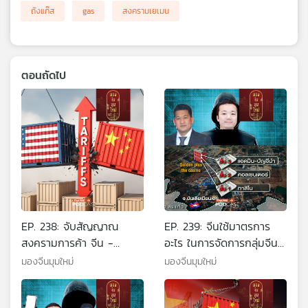
ถังแก๊ส
gas
สงครามเยเมน
ตอนถัดไป
EP. 238: จับสัญญาณ
EP. 239: จีนใช้มาตรการ
สงครามการค้า จีน -
อะไร ในการจัดการกลุ่มจีน
สหรัฐฯ รอบล่าสุด ก่อน 2
เทาและสแกมเมอร์
มองจีนมุมใหม่
มองจีนมุมใหม่
ผู้นำพบกันที่เกาหลีใต้