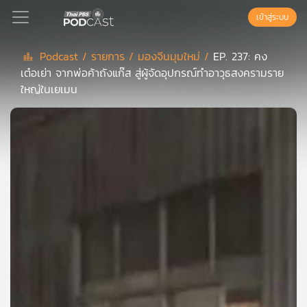
เข้าสู่ระบบ
Podcast /
รายการ /
มองจีนมุมใหม่ /
EP. 237: คง
เต๋อเย่า จากพ่อค้าถังแก๊ส สู่ผู้จัดอุปกรณ์ทำอาวุธสงครามราย
Podcast
ใหญ่ในเยเมน
เพล
ย์
ลิ
สต์
แนะนำ
เพล
ย์
ลิ
สต์
ของ