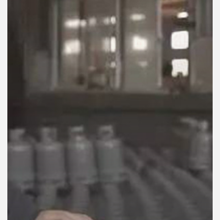
คุณ
เพลง
บทความ
ข่าว
และ
กิจกรรม
เกี่ยว
กับ
เรา