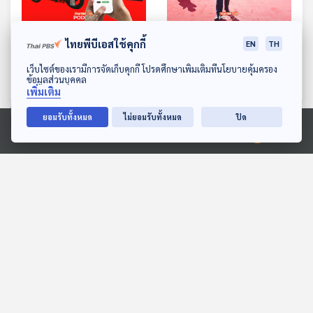
EP. 235: China Standard
EP. 236: ซินเจียง หมุด
ไทยพีบีเอสใช้คุกกี้
EN
TH
2035 ตอนที่2
หมายด้านการท่องเที่ยวและ
ดาวน์โหลด Thai PBS Podcast Application
เว็บไซต์ของเรามีการจัดเก็บคุกกี้ โปรดศึกษาเพิ่มเติมที่นโยบายคุ้มครอง
เปิดประตูส่งออกจีนสู่เอเชีย
มองจีนมุมใหม่
มองจีนมุมใหม่
ข้อมูลส่วนบุคคล
กลางและยุโรป
เพิ่มเติม
ยอมรับทั้งหมด
ไม่ยอมรับทั้งหมด
ปิด
ตอนที่เกี่ยวข้อง
Ⓒ 2020 องค์การกระจายเสียงและแพร่ภาพสาธารณะแห่งประเทศไทย
EP. 208: Amidst the
Are You Dead? แอปฯ
Global Sea Power ไทยใน
สำหรับหนุ่ม-สาวใช้ชีวิตอยู่