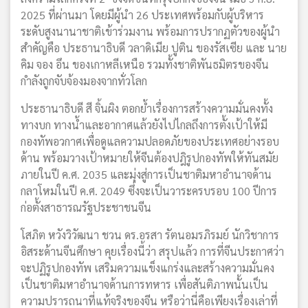
2025 ที่ผ่านมา โดยมีผู้นำ 26 ประเทศพร้อมกับผู้บริหาร
ระดับสูงนานาชาติเข้าร่วมงาน พร้อมการปรากฏตัวของผู้นำ
สำคัญคือ ประธานาธิบดี วลาดิเมีย ปูติน ของรัสเซีย และ นาย
คิม จอง อึน ของเกาหลีเหนือ รวมทั้งชาติพันธมิตรของจีน
กำลังถูกจับจ้องมองจากทั่วโลก
ประธานาธิบดี สี จิ้นผิง ตอกย้ำเรื่องการสร้างความมั่นคงทั้ง
ทางบก ทางน้ำและอากาศแล้วยังไปไกลถึงการตั้งเป้าให้มี
กองทัพอวกาศเพื่อดูแลความปลอดภัยของประเทศอย่างรอบ
ด้าน พร้อมวางเป้าหมายให้จีนต้องปฎิรูปกองทัพให้ทันสมัย
ภายในปี ค.ศ. 2035 และมุ่งสู่การเป็นชาติมหาอำนาจด้าน
กลาโหมในปี ค.ศ. 2049 ซึ่งจะเป็นวาระครบรอบ 100 ปีการ
ก่อตั้งสาธารณรัฐประชาชนจีน
โสภิต หวังวิวัฒนา ชวน ดร.อรสา รัตนอมรภิรมย์ นักวิชาการ
อิสระด้านจีนศึกษา คุยเรื่องนี้ว่า สรุปแล้ว การที่จีนประกาศว่า
จะปฏิรูปกองทัพ เสริมความแข็งแกร่งและสร้างความมั่นคง
เป็นชาติมหาอำนาจด้านการทหาร เพื่อสันติภาพนั้นเป็น
ความปรารถนาที่แท้จริงของจีน หรือว่านี่คือเพียงเรื่องเล่าที่