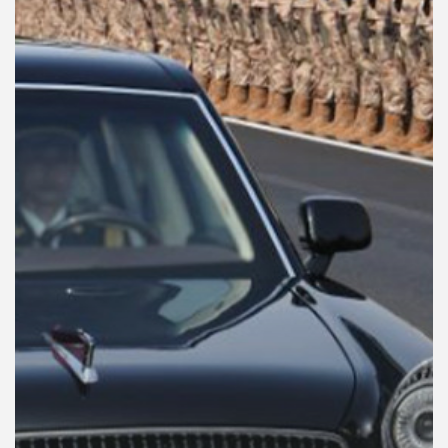
คุณ
เพลง
บทความ
ข่าว
และ
กิจกรรม
เกี่ยว
กับ
เรา