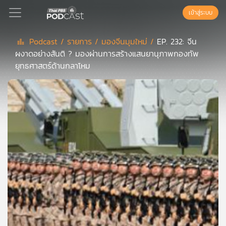
เข้าสู่ระบบ
Podcast /
รายการ /
มองจีนมุมใหม่ /
EP. 232: จีน
ผงาดอย่างสันติ ? มองผ่านการสร้างแสนยานุภาพกองทัพ
Podcast
ยุทธศาสตร์ด้านกลาโหม
เพล
ย์
ลิ
สต์
แนะนำ
เพล
ย์
ลิ
สต์
ของ