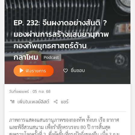
เครือ
ข่าย
วิทยุ
EP. 232: จีนผงาดอย่างสันติ ?
ไทย
มองผ่านการสร้างแสนยานุภาพ
พี
บี
กองทัพยุทธศาสตร์ด้าน
เอส
กลาโหม
แผนที่
ชื่นชอบ
ฟังรายการ
วิทยุ
เครือ
ข่าย
วันที่เผยแพร่ : 05 ก.ย. 68
เพิ่มในเพลย์ลิสต์
แชร์
ภาพการแสดงแสนยานุภาพของกองทัพ ทั้งบก เรือ อากาศ
และพิธีสวนสนาม เพื่อรำลึกครบรอบ 80 ปี การสิ้นสุด
สงครามโลกครั้งที่ 2 ซึ่งจัดขึ้นที่กรุงปักกิ่งของจีน เมื่อ 3 ก.ย.