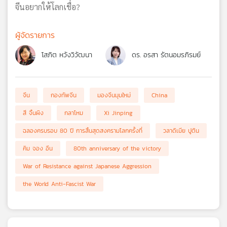
จีนอยากให้โลกเชื่อ?
ผู้จัดรายการ
โสภิต หวังวิวัฒนา
ดร. อรสา รัตนอมรภิรมย์
จีน
กองทัพจีน
มองจีนมุมใหม่
China
สี จิ้นผิง
กลาโหม
Xi Jinping
ฉลองครบรอบ 80 ปี การสิ้นสุดสงครามโลกครั้งที่
วลาดิเมีย ปูติน
คิม จอง อึน
80th anniversary of the victory
War of Resistance against Japanese Aggression
the World Anti-Fascist War