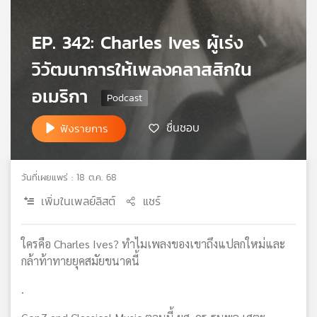
เครือ
ข่าย
EP. 342: Charles Ives ผู้เร่ง
วิทยุ
ไทย
วิวัฒนาการให้เพลงคลาสสิกใน
พี
อเมริกา
บี
เอส
ชื่นชอบ
ฟังรายการ
แผนที่
วิทยุ
วันที่เผยแพร่ : 18 ต.ค. 68
เครือ
เพิ่มในเพลย์ลิสต์
แชร์
ข่าย
ใครคือ Charles Ives? ทำไมเพลงของเขาถึงแปลกใหม่และ
กล้าท้าทายยุคสมัยขนาดนี้
.