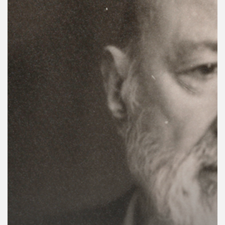
คุณ
เพลง
บทความ
ข่าว
และ
กิจกรรม
เกี่ยว
กับ
เรา