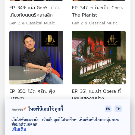
EP. 343: เมื่อ GenY มาคุย
EP. 347: กว่าจะเป็น Chris
เกี่ยวกับดนตรีคลาสสิก
The Pianist
Gen Z & Classical Music
Gen Z & Classical Music
EP. 350: โน้ต ศรัญ คุ้ง
EP. 351: แนะนำ Opera ที่
บรรพต
นิยมแสดงในช่วง
Christmas
Gen Z & Classical Music
Gen Z & Classical Music
ไทยพีบีเอสใช้คุกกี้
EN
TH
ดาวน์โหลด Thai PBS Podcast Application
เว็บไซต์ของเรามีการจัดเก็บคุกกี้ โปรดศึกษาเพิ่มเติมที่นโยบายคุ้มครอง
ข้อมูลส่วนบุคคล
เพิ่มเติม
ตอนที่เกี่ยวข้อง