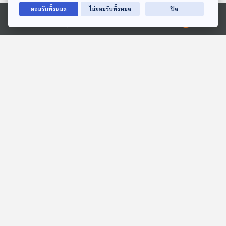
ยอมรับทั้งหมด
ไม่ยอมรับทั้งหมด
ปิด
Ⓒ 2020 องค์การกระจายเสียงและแพร่ภาพสาธารณะแห่งประเทศไทย
EP. 93: The Darkest
EP. 116: นิทาน แฟ้มผลงาน
Romance คิดอย่างไรก็ได้ที่
ของหนูจี๊ด
ไม่เหมือนเดิม
นักผจญเพลง Podcast
หูยาวเล่าเรื่อง