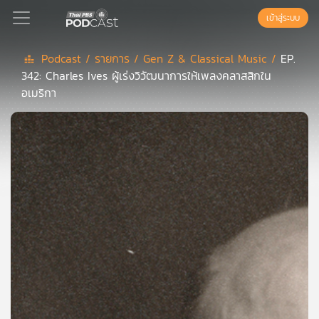
เข้าสู่ระบบ
Podcast /
รายการ /
Gen Z & Classical Music /
EP.
342: Charles Ives ผู้เร่งวิวัฒนาการให้เพลงคลาสสิกใน
Podcast
อเมริกา
เพล
ย์
ลิ
สต์
แนะนำ
เพล
ย์
ลิ
สต์
ของ