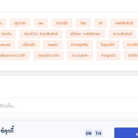
bs
สุขภาพ
sex
ความรัก
โสด
ยา
เพศสัมพันธ์
โรคภัย
จันทร์วิภา ดิลกสัมพันธ์
สุรีย์พร วงศ์สถิตพร
ความสัมพันธ์
odcast
เพื่อนรัก
Health
ความผูกพัน
โรแมนติก
ความใก
ลี่ยมแห่งความรัก
ทฤษฎีความรัก
ความเสน่หา
การผูกมัด
ใกล้ชิ
้คุกกี้
EN
TH
ย