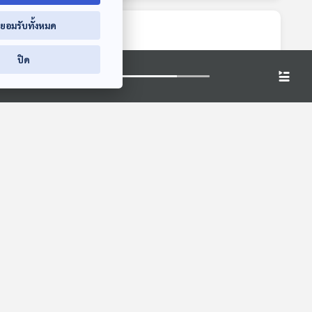
่ยอมรับทั้งหมด
ปิด
้วโป้ง
EP. 1108: แรกรักมัก
EP. 1109: แรงกดดัน
วง
ร้อนรน เรื่องของคน
อย่างหนัก จากความ
มีความรัก
คาดหวังของตัวเอง
โรงหมอ
โรงหมอ
และคนอื่น