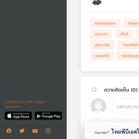
thaipbsradio
thaip
แต่งงาน
เซ็กส์
สุขอนามัย
ThaiPBSP
หมอพทย์
ทฤษฎีสามเห
ความคิดเห็น (
0
)
ดาวน์โหลด Thai PBS Podcast
Application
ไทยพีบีเอสใช