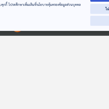
บคุกกี้ โปรดศึกษาเพิ่มเติมที่นโยบายคุ้มครองข้อมูลส่วนบุคคล
ไม
00:00:00
00:00:00
EP. 1105: ความ
EP. 1106: อาการและ
EP. 1107: ปวดนิ
ร้ายกาจของโรคแอน
การแพร่กระจายเมื่อ
จากโรคเดอกาแ
แทรกซ์
แอนแทรกซ์เข้าสู่
โรงหมอ
โรงหมอ
โรงหมอ
ร่างกายมนุษย์