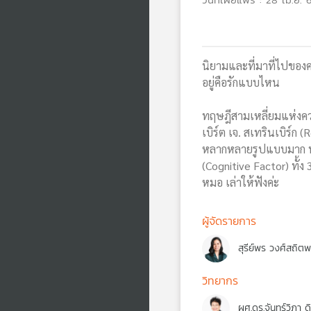
นิยามและที่มาที่ไปของค
อยู่คือรักแบบไหน
ทฤษฎีสามเหลี่ยมแห่งความ
เบิร์ต เจ. สเทรินเบิร์ก
หลากหลายรูปแบบมาก ทฤษฎ
(Cognitive Factor) ทั้ง
หมอ เล่าให้ฟังค่ะ
ผู้จัดรายการ
สุรีย์พร วงศ์สถิต
วิทยากร
ผศ.ดร.จันทร์วิภา ด