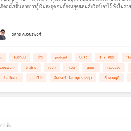
ดอะไรขึ้นหากการกู้เงินสะดุด จนต้องหยุดแลนด์บริดจ์เอาไว้ ฟังในร
วิสุทธิ์ คมวัชรพงศ์
bs
อันดามัน
ข่าว
podcast
ขนส่ง
Thai PBS
Th
 คมวัชรพงศ์
อ่าวไทย
เงินกู้
กู้เงิน
สมมติ
เรื่องจริง
ประเด็นข่าว
สมมติว่า
อินทร์แก้ว โอภานุเคราะห์กุล
เรื่องสมมุติ