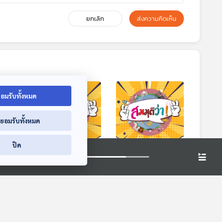
ยกเลิก
ส่งความคิดเห็น
อมรับทั้งหมด
่ยอมรับทั้งหมด
ปิด
า! |
EP. 128: สมมุติว่า! |
EP. 129: สมมุติว่า! |
AI
ไม่มีฟรีทีวี
รัฐแพ้มาเฟีย
สมมุติว่า
สมมุติว่า