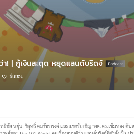
ว่า! | กู้เงินสะดุด หยุดแลนด์บริดจ์
ชื่นชอบ
9
สุทธิชัย หยุ่น, วิสุทธิ์ คมวัชรพงศ์ และแขกรับเชิญ "ผศ. ดร.เข็มทอง ต้
คราะห์กุล" The 101 World คุยเรื่องสมมุติว่า แลนด์บริดจ์ที่กำลังเป็