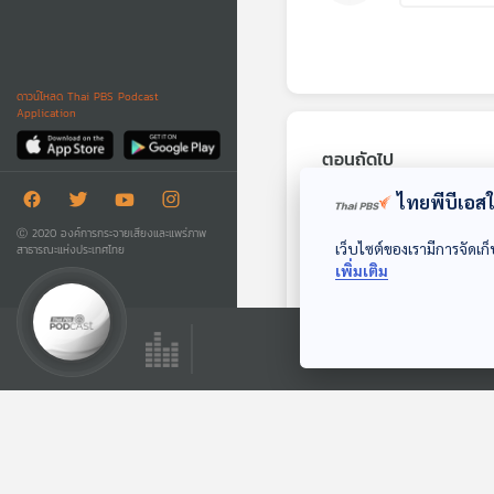
ดาวน์โหลด Thai PBS Podcast
Application
ตอนถัดไป
ไทยพีบีเอสใช
Ⓒ 2020 องค์การกระจายเสียงและแพร่ภาพ
เว็บไซต์ของเรามีการจัดเก็
สาธารณะแห่งประเทศไทย
เพิ่มเติม
EP. 124: สมมุติว่า! |
Super
Ambassador
สมมุติว่า
ประเทศไทยไปทั่วโลก
!!