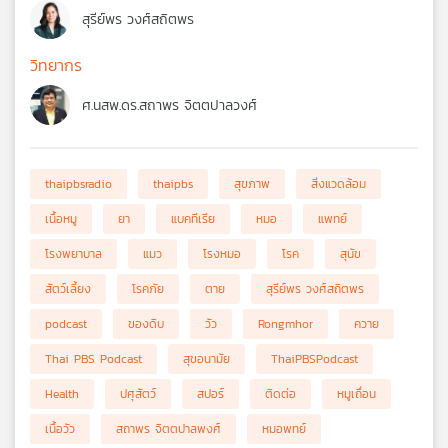
สุรีย์พร วงศ์สถิตพร
วิทยากร
ศ.นสพ.ดร.สถาพร จิตตปาลวงศ์
thaipbsradio
thaipbs
สุขภาพ
สิ่งแวดล้อม
เนื้อหมู
ยา
แบคทีเรีย
หมอ
แพทย์
โรงพยาบาล
แมว
โรงหมอ
โรค
สุนัข
สัตว์เลี้ยง
โรคภัย
ตาย
สุรีย์พร วงศ์สถิตพร
podcast
ของดิบ
วัว
Rongmhor
ควาย
Thai PBS Podcast
สุขอนามัย
ThaiPBSPodcast
Health
ปศุสัตว์
สปอร์
ติดต่อ
หมูเถื่อน
เนื้อวัว
สถาพร จิตตปาลพงศ์
หมอพทย์