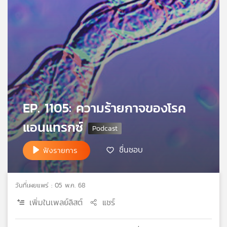
เครือ
ข่าย
วิทยุ
ไทย
พี
บี
เอส
EP. 1105: ความร้ายกาจของโรค
แผนที่
แอนแทรกซ์
วิทยุ
เครือ
ชื่นชอบ
ข่าย
ฟังรายการ
วันที่เผยแพร่ : 05 พ.ค. 68
เพิ่มในเพลย์ลิสต์
แชร์