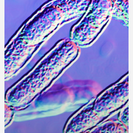
คุณ
เพลง
บทความ
ข่าว
และ
กิจกรรม
เกี่ยว
กับ
เรา