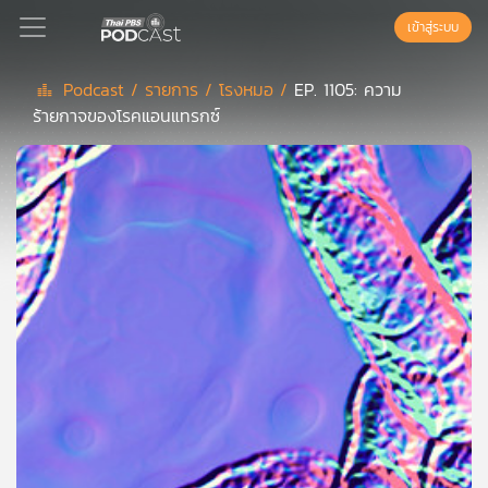
เข้าสู่ระบบ
Podcast /
รายการ /
โรงหมอ /
EP. 1105: ความ
ร้ายกาจของโรคแอนแทรกซ์
Podcast
เพล
ย์
ลิ
สต์
แนะนำ
เพล
ย์
ลิ
สต์
ของ