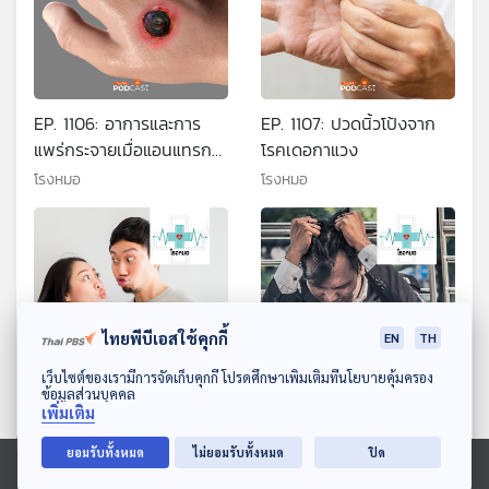
EP. 1106: อาการและการ
EP. 1107: ปวดนิ้วโป้งจาก
แพร่กระจายเมื่อแอนแทรกซ์
โรคเดอกาแวง
เข้าสู่ร่างกายมนุษย์
โรงหมอ
โรงหมอ
ไทยพีบีเอสใช้คุกกี้
EN
TH
ดาวน์โหลด Thai PBS Podcast Application
เว็บไซต์ของเรามีการจัดเก็บคุกกี้ โปรดศึกษาเพิ่มเติมที่นโยบายคุ้มครอง
ข้อมูลส่วนบุคคล
เพิ่มเติม
EP. 1108: แรกรักมักร้อนรน
EP. 1109: แรงกดดันอย่าง
เรื่องของคนมีความรัก
หนัก จากความคาดหวังของ
ยอมรับทั้งหมด
ไม่ยอมรับทั้งหมด
ปิด
ตัวเองและคนอื่น
โรงหมอ
โรงหมอ