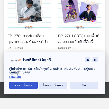
EP. 270: การขับเคลื่อน
EP. 271: LGBTQ+ บนพื้นที่
อุตสาหกรรมสร้างสรรค์ด้าน
ของความเชื่อศักดิ์สิทธิ์
หนังสือของไทย
หลบมุมอ่าน
หลบมุมอ่าน
ไทยพีบีเอสใช้คุกกี้
EN
TH
ดาวน์โหลด Thai PBS Podcast Application
ตอนที่เกี่ยวข้อง
เว็บไซต์ของเรามีการจัดเก็บคุกกี้ โปรดศึกษาเพิ่มเติมที่นโยบายคุ้มครอง
ข้อมูลส่วนบุคคล
เพิ่มเติม
ยอมรับทั้งหมด
ไม่ยอมรับทั้งหมด
ปิด
Ⓒ 2020 องค์การกระจายเสียงและแพร่ภาพสาธารณะแห่งประเทศไทย