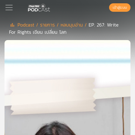
เข้าสู่ระบบ
Podcast /
รายการ /
หลบมุมอ่าน /
EP. 267: Write
For Rights เขียน เปลี่ยน โลก
Podcast
เพล
ย์
ลิ
สต์
แนะนำ
เพล
ย์
ลิ
สต์
ของ