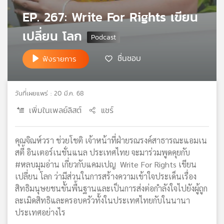
เครือ
EP. 267: Write For Rights เขียน
ข่าย
เปลี่ยน โลก
วิทยุ
ไทย
พี
ชื่นชอบ
ฟังรายการ
บี
เอส
วันที่เผยแพร่ : 20 มี.ค. 68
เพิ่มในเพลย์ลิสต์
แชร์
แผนที่
วิทยุ
เครือ
คุณจิณห์วรา ช่วยโชติ เจ้าหน้าที่ฝ่ายรณรงค์สาธารณะแอมเน
ข่าย
สตี้ อินเตอร์เนชั่นแนล ประเทศไทย จะมาร่วมพูดคุยกับ
#หลบมุมอ่าน เกี่ยวกับแคมเปญ Write For Rights เขียน
เปลี่ยน โลก ว่ามีส่วนในการสร้างความเข้าใจประเด็นเรื่อง
สิทธิมนุษยชนขั้นพื้นฐานและเป็นการส่งต่อกำลังใจไปยังผู้ถูก
ละเมิดสิทธิและครอบครัวทั้งในประเทศไทยกับในนานา
ประเทศอย่างไร