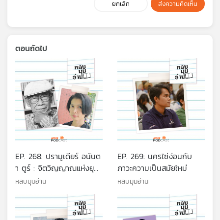
ยกเลิก
ส่งความคิดเห็น
ตอนถัดไป
EP. 268: ปรามูเดียร์ อนันต
EP. 269: นครไซ่ง่อนกับ
า ตูร์ : จิตวิญญาณแห่งยุค
ภาวะความเป็นสมัยใหม่
สมัยของอินโดนีเซีย
หลบมุมอ่าน
หลบมุมอ่าน