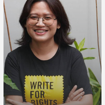
คุณ
เพลง
บทความ
ข่าว
และ
กิจกรรม
เกี่ยว
กับ
เรา