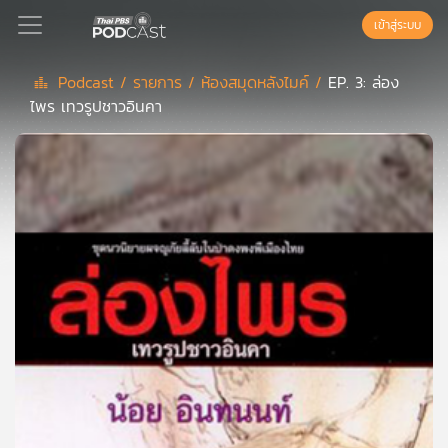
เข้าสู่ระบบ
Podcast /
รายการ /
ห้องสมุดหลังไมค์ /
EP. 3: ล่อง
ไพร เทวรูปชาวอินคา
Podcast
เพล
ย์
ลิ
สต์
แนะนำ
เพล
ย์
ลิ
สต์
ของ