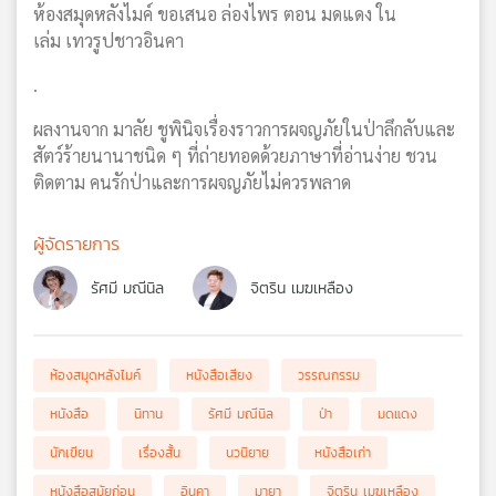
ห้องสมุดหลังไมค์ ขอเสนอ ล่องไพร ตอน มดแดง ใน
เล่ม เทวรูปชาวอินคา
.
ผลงานจาก มาลัย ชูพินิจเรื่องราวการผจญภัยในป่าลึกลับและ
สัตว์ร้ายนานาชนิด ๆ ที่ถ่ายทอดด้วยภาษาที่อ่านง่าย ชวน
ติดตาม คนรักป่าและการผจญภัยไม่ควรพลาด
ผู้จัดรายการ
รัศมี มณีนิล
จิตริน เมฆเหลือง
ห้องสมุดหลังไมค์
หนังสือเสียง
วรรณกรรม
หนังสือ
นิทาน
รัศมี มณีนิล
ป่า
มดแดง
นักเขียน
เรื่องสั้น
นวนิยาย
หนังสือเก่า
หนังสือสมัยก่อน
อินคา
มายา
จิตริน เมฆเหลือง