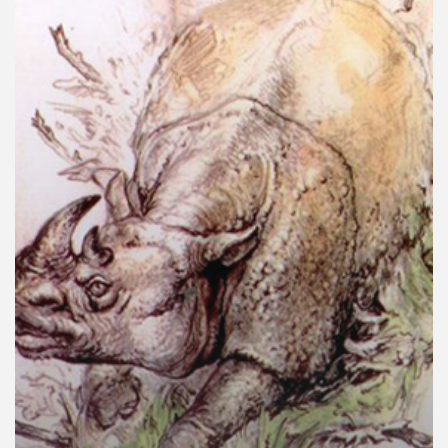
คุณ
เพลง
บทความ
ข่าว
และ
กิจกรรม
เกี่ยว
กับ
เรา