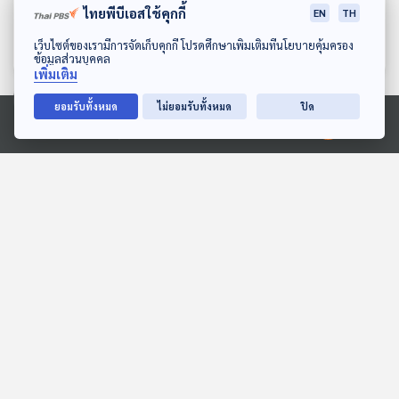
คนสุดท้าย
เหลืองคนสุดท้าย
ไทยพีบีเอสใช้คุกกี้
EN
TH
ห้องสมุดหลังไมค์
ห้องสมุดหลังไมค์
ดาวน์โหลด Thai PBS Podcast Application
เว็บไซต์ของเรามีการจัดเก็บคุกกี้ โปรดศึกษาเพิ่มเติมที่นโยบายคุ้มครอง
ข้อมูลส่วนบุคคล
เพิ่มเติม
ยอมรับทั้งหมด
ไม่ยอมรับทั้งหมด
ปิด
ตอนที่เกี่ยวข้อง
Ⓒ 2020 องค์การกระจายเสียงและแพร่ภาพสาธารณะแห่งประเทศไทย
EP. 184: พิภัช เวชอาภรณ์ |
EP. 16: ล่องไพร ทางช้าง
รอบ 14.00 | วันเด็ก 2569
เผือก
Podcaster ตัวน้อย
ห้องสมุดหลังไมค์