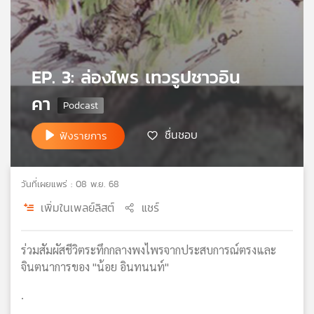
เครือ
ข่าย
วิทยุ
ไทย
EP. 3: ล่องไพร เทวรูปชาวอิน
พี
บี
คา
เอส
ชื่นชอบ
ฟังรายการ
แผนที่
วิทยุ
วันที่เผยแพร่ : 08 พ.ย. 68
เครือ
ข่าย
เพิ่มในเพลย์ลิสต์
แชร์
ร่วมสัมผัสชีวิตระทึกกลางพงไพรจากประสบการณ์ตรงและ
จินตนาการของ "น้อย อินทนนท์"
.