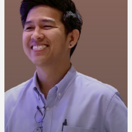
คุณ
เพลง
บทความ
ข่าว
และ
กิจกรรม
เกี่ยว
กับ
เรา