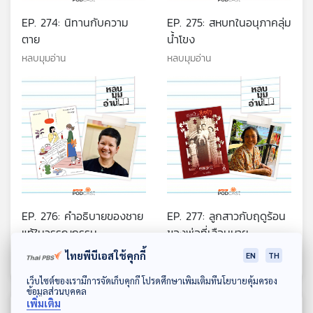
EP. 274: นิทานกับความ
EP. 275: สหบทในอนุภาคลุ่ม
ตาย
น้ำโขง
หลบมุมอ่าน
หลบมุมอ่าน
EP. 276: คำอธิบายของชาย
EP. 277: ลูกสาวกับฤดูร้อน
แท้ในวรรณกรรม
ของพ่อที่เลือนหาย
หลบมุมอ่าน
หลบมุมอ่าน
ไทยพีบีเอสใช้คุกกี้
EN
TH
ดาวน์โหลด Thai PBS Podcast Application
เว็บไซต์ของเรามีการจัดเก็บคุกกี้ โปรดศึกษาเพิ่มเติมที่นโยบายคุ้มครอง
ข้อมูลส่วนบุคคล
เพิ่มเติม
ตอนที่เกี่ยวข้อง