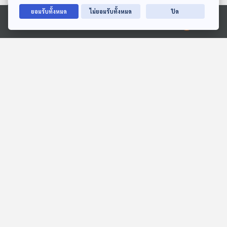
ยอมรับทั้งหมด
ไม่ยอมรับทั้งหมด
ปิด
Ⓒ 2020 องค์การกระจายเสียงและแพร่ภาพสาธารณะแห่งประเทศไทย
EP. 18: ล่องไพร ทางช้าง
EP. 8: ล่องไพร เทวรูปชาว
เผือก
อินคา
ห้องสมุดหลังไมค์
ห้องสมุดหลังไมค์