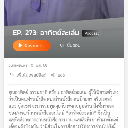
เครือ
ข่าย
วิทยุ
ไทย
EP. 273: อาทิตย์ละเล่ม
พี
บี
เอส
ชื่นชอบ
ฟังรายการ
แผนที่
วันที่เผยแพร่ : 01 พ.ค. 68
วิทยุ
เพิ่มในเพลย์ลิสต์
แชร์
เครือ
ข่าย
คุณอาทิตย์ ธรรมชาติ หรือ #อาทิตย์ละเล่ม ผู้ให้นิยามตัวเอง
ว่าเป็นคนทำหนังสือ คนเล่าหนังสือ คนป้ายยา ครีเอเตอร์
และ บุ๊คเชฟ จะมาร่วมพูดคุยกับ #หลบมุมอ่าน ถึงที่มาของ
ช่อง/เพจ/ร้านหนังสือออนไลน์ “อาทิตย์ละเล่ม” ซึ่งเป็น
ผลลัพธ์จากการอ่านหนังสือ การงาน และสิ่งที่เขาทำมาตั้งแต่
เด็กจนถึงปัจจุบัน ว่ามีส่วนในการสื่อสารเรื่องการอ่านไปยังผู้