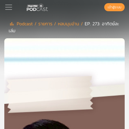
เข้าสู่ระบบ
Podcast /
รายการ /
หลบมุมอ่าน /
EP. 273: อาทิตย์ละ
เล่ม
Podcast
เพล
ย์
ลิ
สต์
แนะนำ
เพล
ย์
ลิ
สต์
ของ