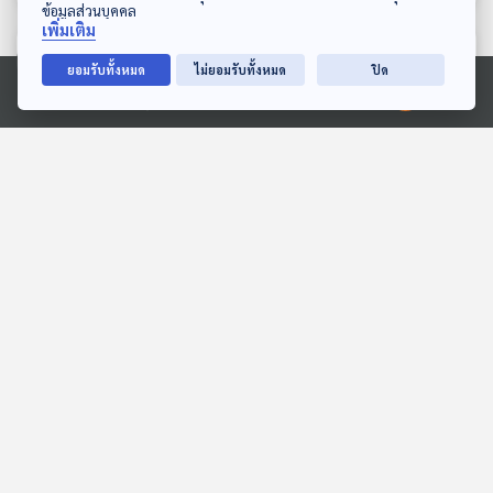
ข้อมูลส่วนบุคคล
เพิ่มเติม
ตอนที่เกี่ยวข้อง
ยอมรับทั้งหมด
ไม่ยอมรับทั้งหมด
ปิด
Ⓒ 2020 องค์การกระจายเสียงและแพร่ภาพสาธารณะแห่งประเทศไทย
เอ๊ะ...ทำไมไข่เหาถึงติดหนึบ
EP. 148: นิทาน ทำไมไม่มี
หนับ สระผมก็ไม่ออก
ใครกินข้าวกับหนูเภา
พระอาทิตย์ยิ้มแฉ่ง
หูยาวเล่าเรื่อง