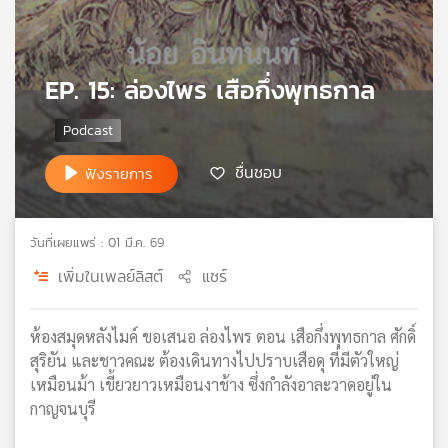
เครือ
ข่าย
วิทยุ
EP. 15: ล่องไพร เสือกึ่งพุทธกาล
ไทย
พี
บี
เอส
ชื่นชอบ
ฟังรายการ
แผนที่
วันที่เผยแพร่ : 01 มี.ค. 69
วิทยุ
เครือ
เพิ่มในเพลย์ลิสต์
แชร์
ข่าย
ห้องสมุดหลังไมค์ ขอเสนอ ล่องไพร ตอน เสือกึ่งพุทธกาล ศักดิ์
สุริยัน และชาวคณะ ต้องเดินทางไปปราบเสือดุ ที่มีตัวใหญ่
เหมือนม้า เขี้ยวยาวเหมือนงาช้าง ซึ่งกำลังอาละวาดอยู่ใน
กาญจนบุรี