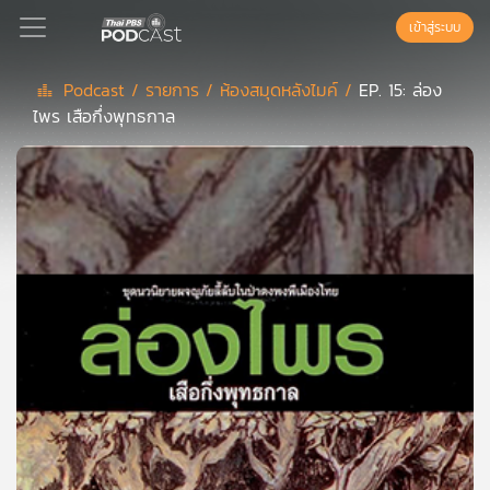
เข้าสู่ระบบ
Podcast /
รายการ /
ห้องสมุดหลังไมค์ /
EP. 15: ล่อง
ไพร เสือกึ่งพุทธกาล
Podcast
เพล
ย์
ลิ
สต์
แนะนำ
เพล
ย์
ลิ
สต์
ของ