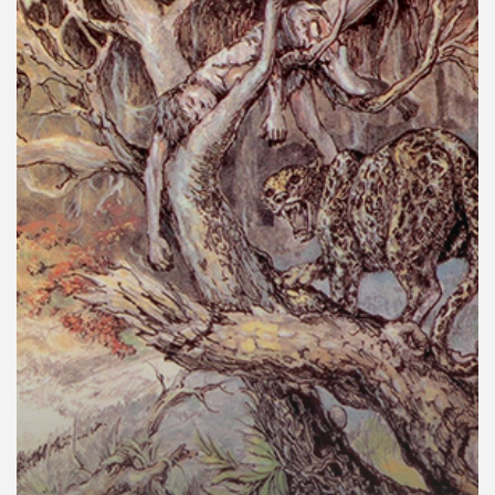
คุณ
เพลง
บทความ
ข่าว
และ
กิจกรรม
เกี่ยว
กับ
เรา