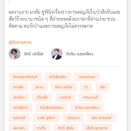
.
ผลงานจาก มาลัย ชูพินิจเรื่องราวการผจญภัยในป่าลึกลับและ
สัตว์ร้ายนานาชนิด ๆ ที่ถ่ายทอดด้วยภาษาที่อ่านง่าย ชวน
ติดตาม คนรักป่าและการผจญภัยไม่ควรพลาด
ผู้จัดรายการ
รัศมี มณีนิล
จิตริน เมฆเหลือง
ห้องสมุดหลังไมค์
หนังสือเสียง
วรรณกรรม
หนังสือ
นิทาน
รัศมี มณีนิล
ป่า
เสือ
นักเขียน
เรื่องสั้น
นวนิยาย
กาญจนบุรี
หนังสือเก่า
หนังสือสมัยก่อน
จิตริน เมฆเหลือง
แม่อนงค์
มาลัย ชูพินิจ
เรียมเอง
น้อย อินทนนท์
ล่องไพร
ตาเกิ้น
ศักดิ์ สุริยัน
เสือกึ่งพุทธกาล