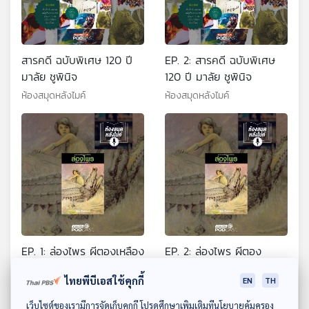
สารคดี ฉบับพิเศษ 120 ปี
EP. 2: สารคดี ฉบับพิเศษ
มาลัย ชูพินิจ
120 ปี มาลัย ชูพินิจ
ห้องสมุดหลังไมค์
ห้องสมุดหลังไมค์
EP. 1: ล่องไพร ผีตองเหลือง
EP. 2: ล่องไพร ผีตอง
คนสุดท้าย
เหลืองคนสุดท้าย
ไทยพีบีเอสใช้คุกกี้
EN
TH
ห้องสมุดหลังไมค์
ห้องสมุดหลังไมค์
ดาวน์โหลด Thai PBS Podcast Application
เว็บไซต์ของเรามีการจัดเก็บคุกกี้ โปรดศึกษาเพิ่มเติมที่นโยบายคุ้มครอง