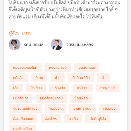
ในคืนแรก หลังจากรับ บรันฮิลด์ ชมิดท์ เข้ามาร่วมทาง ทุกคน
ก็ได้เผชิญหน้ากับสิ่งบางอย่างที่มาทำเสียงแกรกกราก ใกล้ ๆ
ค่ายพักแรม เสียงที่ได้ยินนั้นคือเสียงอะไร ไปฟังกัน
ผู้จัดรายการ
รัศมี มณีนิล
จิตริน เมฆเหลือง
ห้องสมุดหลังไมค์
หนังสือเสียง
วรรณกรรม
หนังสือ
นิทาน
ช้าง
รัศมี มณีนิล
ป่า
เสือ
นักเขียน
เรื่องสั้น
นวนิยาย
กาญจนบุรี
หนังสือเก่า
หนังสือสมัยก่อน
ช้างเผือก
จิตริน เมฆเหลือง
แม่อนงค์
มาลัย ชูพินิจ
เรียมเอง
น้อย อินทนนท์
ล่องไพร
ตาเกิ้น
ศักดิ์ สุริยัน
ทางช้างเผือก