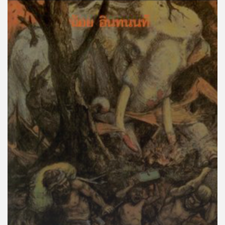
คุณ
เพลง
บทความ
ข่าว
และ
กิจกรรม
เกี่ยว
กับ
เรา