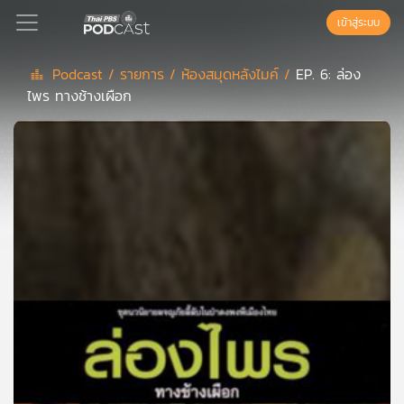
เข้าสู่ระบบ
Podcast /
รายการ /
ห้องสมุดหลังไมค์ /
EP. 6: ล่อง
ไพร ทางช้างเผือก
Podcast
เพล
ย์
ลิ
สต์
แนะนำ
เพล
ย์
ลิ
สต์
ของ