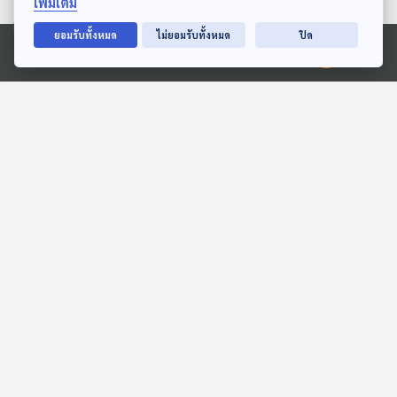
เพิ่มเติม
ตอนที่เกี่ยวข้อง
ยอมรับทั้งหมด
ไม่ยอมรับทั้งหมด
ปิด
Ⓒ 2020 องค์การกระจายเสียงและแพร่ภาพสาธารณะแห่งประเทศไทย
ภาพวาดที่สวยที่สุด
EP. 120: นิทาน อย่ามาโดน
หางตัวนุ่มนะ!
สื่อเสียงนิทาน : นิทานเด็กเล็ก
หูยาวเล่าเรื่อง