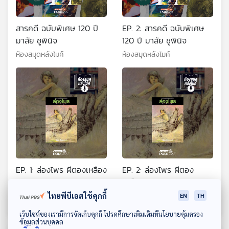
สารคดี ฉบับพิเศษ 120 ปี
EP. 2: สารคดี ฉบับพิเศษ
มาลัย ชูพินิจ
120 ปี มาลัย ชูพินิจ
ห้องสมุดหลังไมค์
ห้องสมุดหลังไมค์
EP. 1: ล่องไพร ผีตองเหลือง
EP. 2: ล่องไพร ผีตอง
คนสุดท้าย
เหลืองคนสุดท้าย
ไทยพีบีเอสใช้คุกกี้
ห้องสมุดหลังไมค์
ห้องสมุดหลังไมค์
EN
TH
ดาวน์โหลด Thai PBS Podcast Application
เว็บไซต์ของเรามีการจัดเก็บคุกกี้ โปรดศึกษาเพิ่มเติมที่นโยบายคุ้มครอง
ข้อมูลส่วนบุคคล