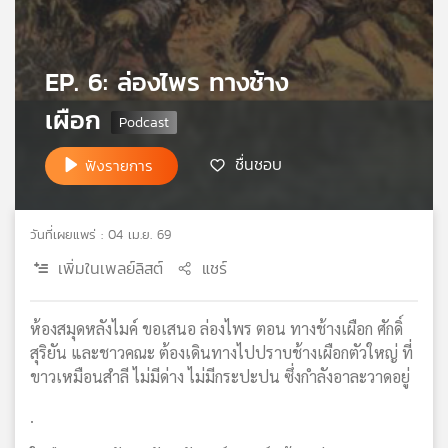
เครือ
ข่าย
วิทยุ
EP. 6: ล่องไพร ทางช้าง
ไทย
พี
เผือก
บี
เอส
ชื่นชอบ
ฟังรายการ
แผนที่
วันที่เผยแพร่ : 04 เม.ย. 69
วิทยุ
เพิ่มในเพลย์ลิสต์
แชร์
เครือ
ข่าย
ห้องสมุดหลังไมค์ ขอเสนอ ล่องไพร ตอน ทางช้างเผือก ศักดิ์
สุริยัน และชาวคณะ ต้องเดินทางไปปราบช้างเผือกตัวใหญ่ ที่
ขาวเหมือนสำลี ไม่มีด่าง ไม่มีกระปะปน ซึ่งกำลังอาละวาดอยู่
.